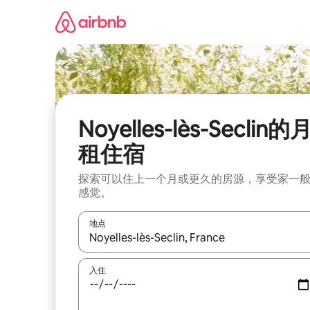
跳
至
内
容
Noyelles-lès-Seclin的
租住宿
探索可以住上一个月或更久的房源，享受家一
感觉。
地点
如有搜索结果，请使用上下方向键查看，或通过点
入住