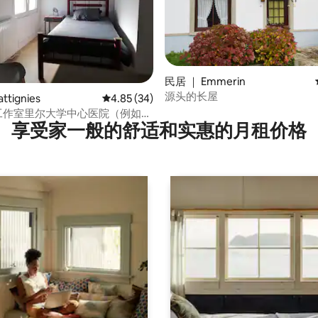
民居 ｜ Emmerin
源头的长屋
 5 分），共 65 条评价
tignies
平均评分 4.85 分（满分 5 分），共 34 条评价
4.85 (34)
”工作室里尔大学中心医院（例如：
享受家一般的舒适和实惠的月租价格