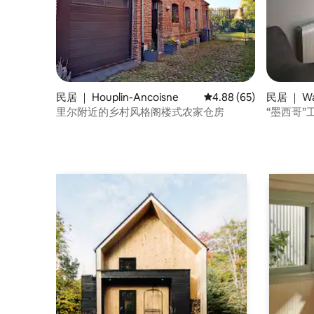
民居 ｜ Houplin-Ancoisne
平均评分 4.88 分（满分
4.88 (65)
民居 ｜ Wat
里尔附近的乡村风格阁楼式农家仓房
“墨西哥
医学生）