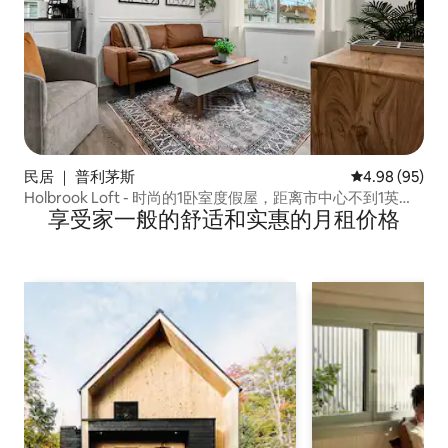
民居 ｜ 普利茅斯
平均评分 4.98
4.98 (95)
Holbrook Loft - 时尚的1卧室度假屋，距离市中心不到1英
享受家一般的舒适和实惠的月租价格
里！