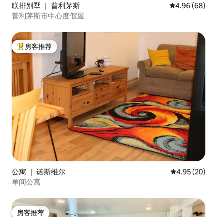
联排别墅 ｜ 普利茅斯
平均评分 4.96
4.96 (68)
普利茅斯市中心度假屋
房客推荐
热门「房客推荐」
公寓 ｜ 诺斯维尔
平均评分 4.95
4.95 (20)
单间公寓
房客推荐
房客推荐