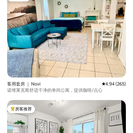
客用套房 ｜ Novi
平均评分 4.94
4.94 (265)
诺维莱克斯舒适干净的单间公寓，提供咖啡/点心
房客推荐
热门「房客推荐」