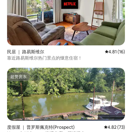
民居 ｜ 路易斯维尔
平均评分 4.8
4.81 (16)
靠近路易斯维尔热门景点的惬意住宿！
超赞房东
超赞房东
度假屋 ｜ 普罗斯佩克特(Prospect)
平均评分 4.8
4.82 (73)