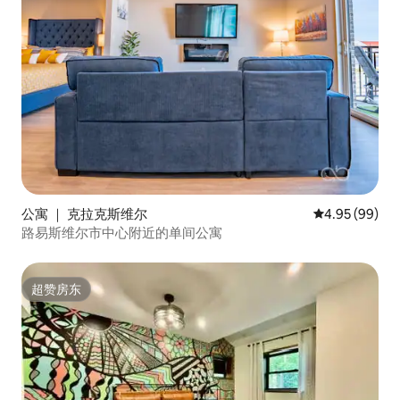
公寓 ｜ 克拉克斯维尔
平均评分 4.95
4.95 (99)
路易斯维尔市中心附近的单间公寓
超赞房东
超赞房东