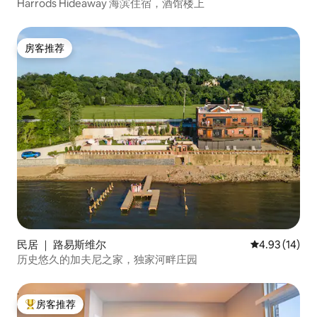
Harrods Hideaway 海滨住宿，酒馆楼上
房客推荐
房客推荐
民居 ｜ 路易斯维尔
平均评分 4.9
4.93 (14)
历史悠久的加夫尼之家，独家河畔庄园
房客推荐
热门「房客推荐」