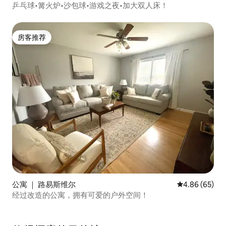
乒乓球•篝火炉•沙包球•游戏之夜•加大双人床！
房客推荐
房客推荐
公寓 ｜ 路易斯维尔
平均评分 4.86
4.86 (65)
经过改造的公寓，拥有可爱的户外空间！