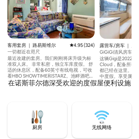
客用套房 ｜ 路易斯维尔
平均评分 4.95 分（满分 5 分），共
4.95 (324)
露营车/房车 ｜ 路
一切都近在咫尺
GiGiGi清风房车，位
畔
最近改建的套房。我们刚刚将床升级为标
这辆Gigi是2022年款A
准双人床。 非常私密，独立车库度假。 舒
Cloud，配备所
适的休息区，配备60英寸有线电视，可收
都已经在这里。非
看HBO SHOWTIME和STARZ。池畔酒吧配
中度假。享受属于
在诺斯菲尔德深受欢迎的度假屋便利设施
备冰箱、制冰机、咖啡机、微波炉、电热
划船、玩游戏等。
盘、餐具和一些炊具。 独立卫生间设有淋
有设施。 Progress Park共有11套房源。2
浴间和步入式衣帽间。这套独立公寓位于
栋房屋、8辆Airs
车库上方。 外面的院子里有围栏，可供您
屋。 *KY DERBY最少3晚，周四至周日。 周
的毛茸茸的朋友玩耍，还有户外火坑和休
五或周六不办理入
息区。 靠近州际公路，距离市中心仅几分
钟路程。
厨房
无线网络