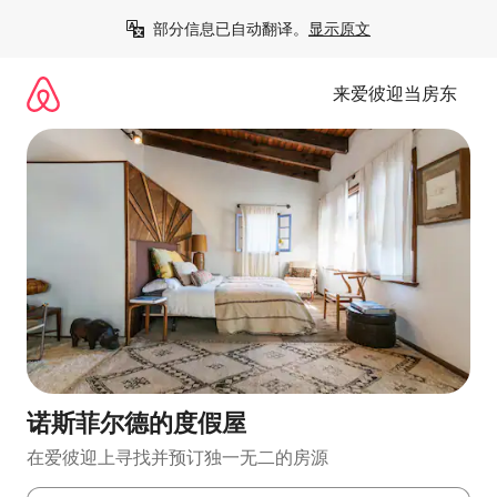
跳
部分信息已自动翻译。
显示原文
至
内
容
来爱彼迎当房东
诺斯菲尔德的度假屋
在爱彼迎上寻找并预订独一无二的房源