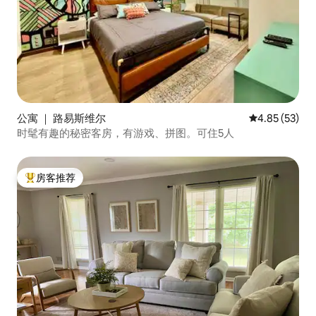
公寓 ｜ 路易斯维尔
平均评分 4.8
4.85 (53)
时髦有趣的秘密客房，有游戏、拼图。可住5人
房客推荐
热门「房客推荐」