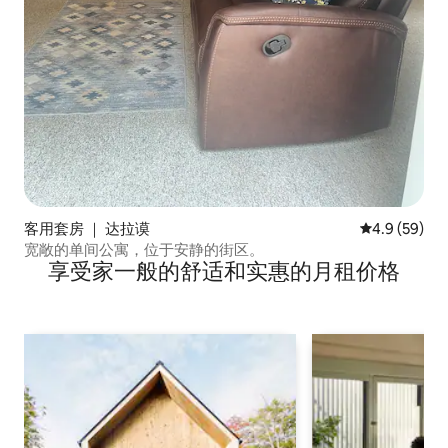
客用套房 ｜ 达拉谟
平均评分 4.9
4.9 (59)
宽敞的单间公寓，位于安静的街区。
享受家一般的舒适和实惠的月租价格