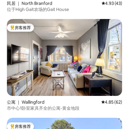
民居 ｜ North Branford
平均评分 4.9
4.93 (43)
位于High Gait农场的Gait House
房客推荐
热门「房客推荐」
公寓 ｜ Wallingford
平均评分 4.85
4.85 (62)
市中心1卧室家具齐全的公寓-黄金地段
房客推荐
热门「房客推荐」