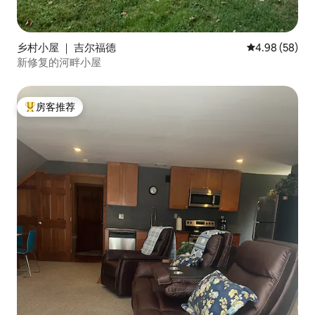
乡村小屋 ｜ 吉尔福德
平均评分 4.98
4.98 (58)
新修复的河畔小屋
房客推荐
热门「房客推荐」