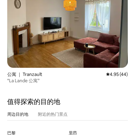
公寓 ｜ Tranzault
平均评分 4.9
4.95 (44)
“La Lande 公寓”
值得探索的目的地
周边目的地
附近的热门景点
巴黎
里昂