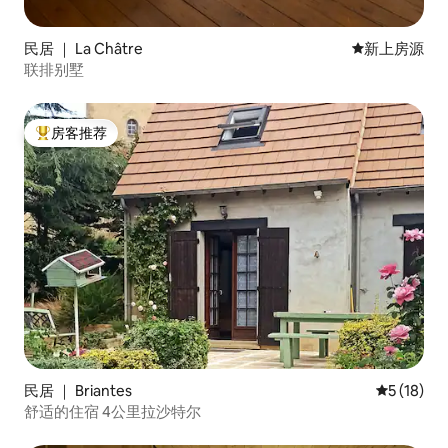
民居 ｜ La Châtre
新房源
新上房源
联排别墅
房客推荐
热门「房客推荐」
民居 ｜ Briantes
平均评分 5
5 (18)
舒适的住宿 4公里拉沙特尔