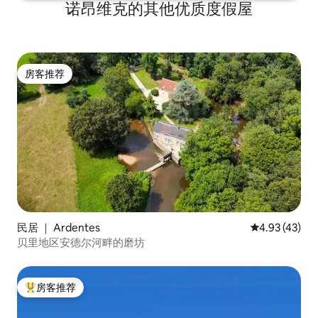
诺昂维克的其他优质度假屋
房客推荐
房客推荐
民居 ｜ Ardentes
平均评分 4.9
4.93 (43)
贝里地区安德尔河畔的磨坊
房客推荐
热门「房客推荐」