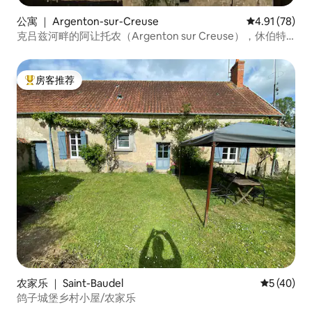
公寓 ｜ Argenton-sur-Creuse
平均评分 4.9
4.91 (78)
克吕兹河畔的阿让托农（Argenton sur Creuse），休伯特
（Hubert）客房
房客推荐
热门「房客推荐」
农家乐 ｜ Saint-Baudel
平均评分 5
5 (40)
鸽子城堡乡村小屋/农家乐