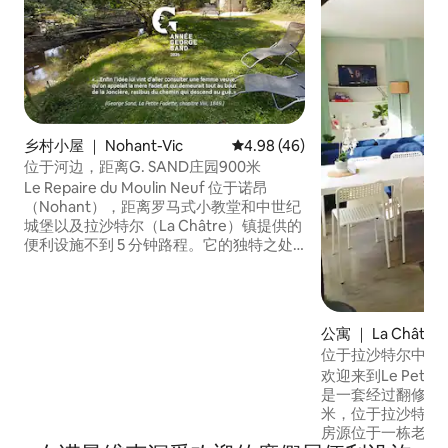
乡村小屋 ｜ Nohant-Vic
平均评分 4.98 分（满分 5 分），
4.98 (46)
位于河边，距离G. SAND庄园900米
Le Repaire du Moulin Neuf 位于诺昂
（Nohant），距离罗马式小教堂和中世纪
城堡以及拉沙特尔（La Châtre）镇提供的
便利设施不到 5 分钟路程。它的独特之处
在于，它是小说《小法黛特》中女主人公
真实的“家”，其入口就在乔治·桑和她那些
著名朋友经常走的小径的尽头。 这栋18世
纪的贝里民宅于2022年进行了「21世纪风
公寓 ｜ La Châtre
格」的翻修，周围环绕着明亮的绿色环
位于拉沙特尔中心
境，毗邻新磨坊和安德尔。
欢迎来到Le Petit R
是一套经过翻修的
米，位于拉沙特尔（L
房源位于一栋老式