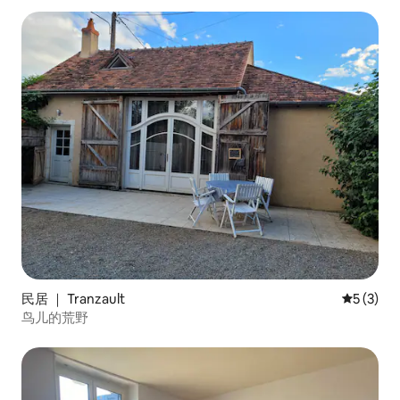
民居 ｜ Tranzault
平均评分 
5 (3)
鸟儿的荒野