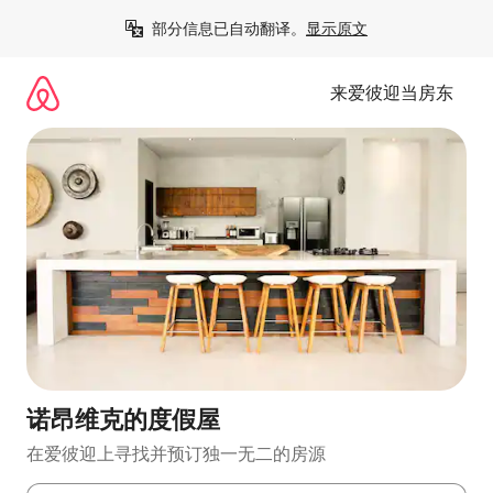
跳
部分信息已自动翻译。
显示原文
至
内
容
来爱彼迎当房东
诺昂维克的度假屋
在爱彼迎上寻找并预订独一无二的房源