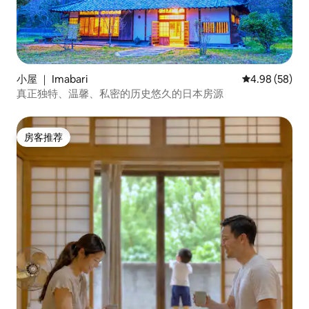
小屋 ｜ Imabari
平均评分 4.98
4.98 (58)
真正独特、温馨、私密的历史悠久的日本房源
房客推荐
房客推荐