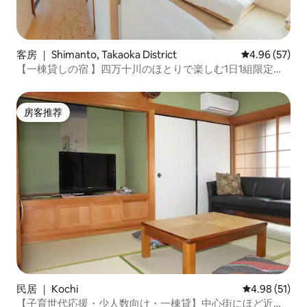
客房 ｜ Shimanto, Takaoka District
平均评分 4.96
4.96 (57)
【一棟貸しの宿 】四万十川のほとりで楽しむ1日1組限定宿/
高知県四万十町/無印空間/駐車場無料
房客推荐
房客推荐
民居 ｜ Kochi
平均评分 4.9
4.98 (51)
【子育世代応援・少人数向け・一棟貸】中心街にほど近い