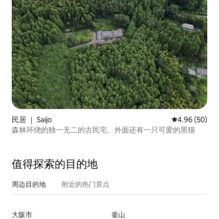
民居 ｜ Saijo
平均评分 4.96
4.96 (50)
森林环绕的独一无二的古民宅。外面还有一只可爱的黑猫
值得探索的目的地
周边目的地
附近的热门景点
大阪市
釜山