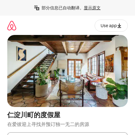
跳
部分信息已自动翻译。
显示原文
至
内
容
Use app
仁淀川町的度假屋
在爱彼迎上寻找并预订独一无二的房源