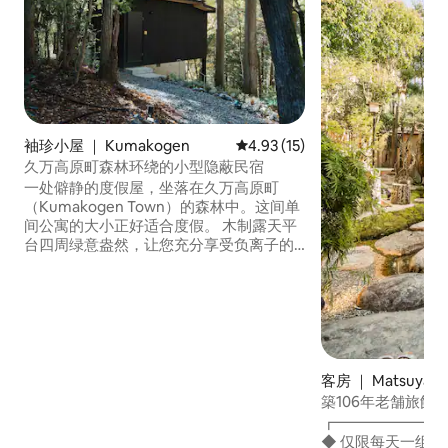
袖珍小屋 ｜ Kumakogen
平均评分 4.93 分（满分 5 分），
4.93 (15)
久万高原町森林环绕的小型隐蔽民宿
一处僻静的度假屋，坐落在久万高原町
（Kumakogen Town）的森林中。这间单
间公寓的大小正好适合度假。 木制露天平
台四周绿意盎然，让您充分享受负离子的
好处。 不妨在夜间度过奢华时光，关上电
灯，凝视灯光下的美景，忘却日常琐事。
我们选择了优质的床垫和家电，确保您能
够在这里度过美好时光，并且我们为最多
4 位房客提供床上用品。 本房源距离大宝
寺（Daibo-ji Temple，四国八十八寺
（Shikoku 88-Temple Pilgrimage）中的
客房 ｜ Matsuyam
第 44 站）约 5 公里，距离岩屋寺（Iwaya-
築106年老舗旅館
ji Temple，第 45 站）约 15 公里，因此也
＆半露天風呂付18
┏━━━━━━━
非常欢迎朝圣者入住。 *请注意，入住可能
民家三津浜旅館 】
◆ 仅限每天一组/