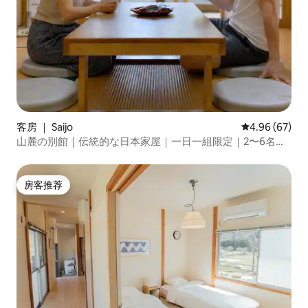
客房 ｜ Saijo
平均评分 4.96
4.96 (67)
山麓の別館｜伝統的な日本家屋｜一日一組限定｜2〜6名｜
無料駐車場3台｜貸切
房客推荐
房客推荐