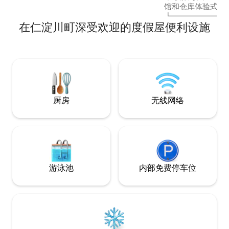
需要亲自到场，或者视房间可订状态而
馆和仓库体验式住宿
定，可能需要从钥匙盒中领取钥匙。 *我们
┗━━━━━━━
还提供便利设施和厨房用品，因此请参阅
在仁淀川町深受欢迎的度假屋便利设施
■ 地理位置、历史
物品清单。 *作为一种选择，您可以在水本
的港口城镇三津浜
先生的日式烧肉餐厅预订非常美味的肉
的白墙仓库，以及
类。[每人 5,000 日元] 如果您希望使用这
拥有106年历史的
项服务，请告知我您需要为多少人使用这
Kanaga Ryok
项服务。 提供电热板，请使用。
然的建仁寺竹栅栏
到翻修和焕新（目
是一栋老房子，几乎
厨房
无线网络
放。我们正在仓库
以水为中心的翻新工作。 ■ 舒
■ 有三个花园：
井水流淌四处，有
芦、驱鹿器和踏脚
鲤、金鱼、青鳉、
生鸟类的栖息地。 ■ Chick-in休息室（咖
游泳池
内部免费停车位
啡厅/酒吧空间）、
楼一楼品尝正宗的
念品角，提供来自
家的进口室内用品