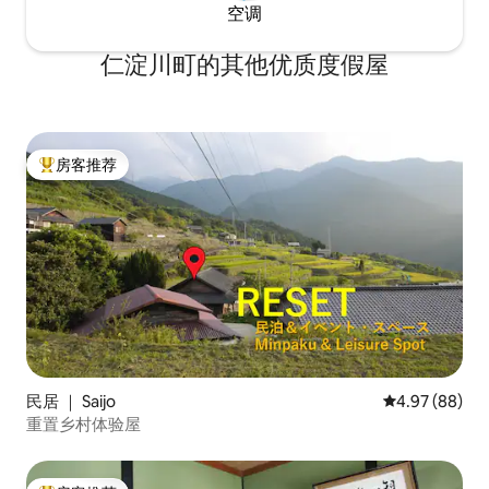
空调
仁淀川町的其他优质度假屋
房客推荐
热门「房客推荐」
民居 ｜ Saijo
平均评分 4.97
4.97 (88)
重置乡村体验屋