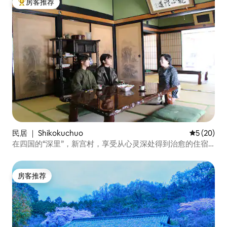
房客推荐
热门「房客推荐」
民居 ｜ Shikokuchuo
平均评分 5
5 (20)
在四国的“深里”，新宫村，享受从心灵深处得到治愈的住宿
体验。2025年7月开业。期待您的光临。
房客推荐
房客推荐