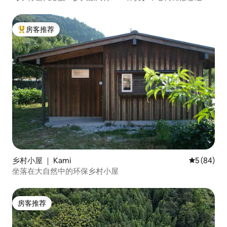
住宅街にある一棟貸しの宿
房客推荐
热门「房客推荐」
乡村小屋 ｜ Kami
平均评分 5
5 (84)
坐落在大自然中的环保乡村小屋
房客推荐
房客推荐