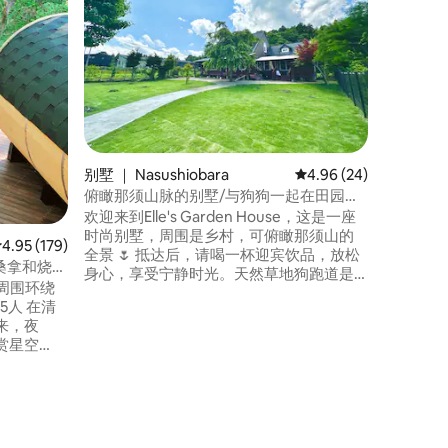
Earth
Earth
房，旨在
该房源位于
Ikeno
房，每间
设施设有
Nasuy
进出桑拿房时放
都允许携
别墅 ｜ Nasushiobara
平均评分 4.96 分（满分
4.96 (24)
自然中放松身心。 Ahhh
餐包括私
俯瞰那须山脉的别墅/与狗狗一起在田园度
水）。 
过的假期/私人遛狗场和烧烤
欢迎来到Elle's Garden House，这是一座
可以在喜
时尚别墅，周围是乡村，可俯瞰那须山的
平均评分 4.95 分（满分 5 分），共 179 条评价
4.95 (179)
除了室内
全景 🌷 抵达后，请喝一杯迎宾饮品，放松
心的房客
身心，享受宁静时光。天然草地狗跑道是
周围环绕
浴池。 面积为22平方米，最多可容纳3名成
一个安全的私密空间，周围有坚固的栅
 在清
人。 我
栏，狗狗和孩子们可以在那里尽情玩耍。
来，夜
式床垫。
带顶棚的木制露台上设有烧烤架和餐具。
赏星空
享用来自那须的美味肉类和新鲜蔬菜。 别
式桑拿、
墅外墙为柔和的棕色，进入室内后，高地
均可供私人使
温暖的阳光柔和地照亮了带木质中庭的起
居室。请放松身心。 厨房配有操作台，大
网络。可用
小相当于4人并排！和全家人一起做炖菜，
和伴侣一起喝酒，品尝小吃。 沐浴用品、