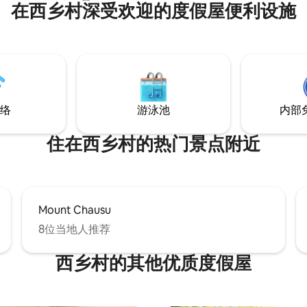
在西乡村深受欢迎的度假屋便利设施
滑梯 当然，成人可能会滑倒。 大
享受桑拿和烧烤，情侣和家人一
3楼有22张榻榻米垫
华露营，与朋友一起滑雪板，滑
间 玩具和游乐设备无限次玩耍 墙
夫球旅行，公司培训营等！ 电磁炉、冰
限绘画体验 从图画书到儿童仓
箱、浓缩咖啡机以及所有碗碟和
阅读约300本书 我可以让我的孩
具。配备齐全，配备了洗碗机、
超级舒
烘干机。 步行3分钟即可抵达Kan-chan
担心昆虫和天气，当然还有空调
Onsen，那里有最好的露天浴
「神秘的无烟烧烤炉」也用于高端
可以泡。Penny Rain是那须最
络
游泳池
内部
厅 这里是优雅的烧烤体验 ⑤
店，步行即可抵达。购买羊角面
超大投影仪 楼梯间是一个5米长的
优雅的早餐，配以用咖啡豆煮的
个4K剧院 您可以享受Prime
往野生动物园和著名温泉只需10
住在西乡村的热门景点附近
石头
程。
石」的浴缸里特色 您可以充分享
那洲观光的中心区域
asu前往附近的设施也很方便
Mount Chausu
8位当地人推荐
西乡村的其他优质度假屋