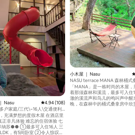
 5 分），共 65 条评价
小木屋 ｜ Nasu
NASU terrace MANA 森林桶式桑拿和烧烤
炉 / 清澈溪流 / 营地露营
「MANA」是一栋时尚的木屋，
着那须森林和溪流，最多可入住15人
澈的溪流声和鸟儿的鸣叫声中醒
 Nasu
平均评分 4.94 分（满分 5 分），共 108 条评价
4.94 (108)
晚，在森林中的桶式桑拿房中欣
多户家庭/三代\~16人\交通便利
后，您可以入睡。木质甲板、桶
房\室内无烟烧烤\4K电影
u ，充满梦想的度假木屋 在酒店里
Totonou躺椅和正宗大烧烤架
正非凡体验 难忘的住宿体验 七
用！ 我们将为您提供有关Nasu旅游景点和
①最多可入住16人 三
餐厅的信息。推出10Gbps无线
K，有5间卧室 ②令人惊叹的
英语交流 在工作假期，您可以与他人一起