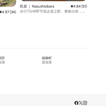
民居 ｜ Nasushiobara
平均评分 4.84 分（满分
4.84 (51)
步行7分钟即可抵达道之駅。整栋出租，让
平均评分 4.97 分（满分 5 分），共 34 条评价
4.97 (34)
您有宾至如归的感觉。【那须的Hanare】
宿区
箱根町
假屋
度假屋