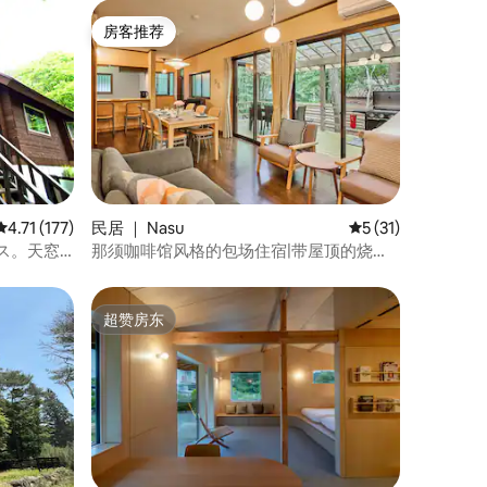
房客推荐
房客推荐
平均评分 4.71 分（满分 5 分），共 177 条评价
4.71 (177)
民居 ｜ Nasu
平均评分 5 分（满分
5 (31)
ウス。天窓
那须咖啡馆风格的包场住宿|带屋顶的烧烤
で烧烤
区和100英寸游戏机和电影|最多12人|3间卧
室|可停3辆车|可携带宠物
超赞房东
超赞房东