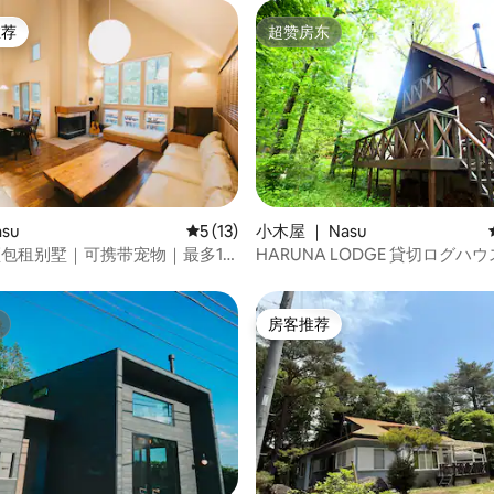
推荐
超赞房东
客推荐」
超赞房东
 5 分），共 95 条评价
su
平均评分 5 分（满分 5 分），共 13 条评价
5 (13)
小木屋 ｜ Nasu
须包租别墅｜可携带宠物｜最多10
HARUNA LODGE 貸切ログハ
卧室｜烧烤｜壁炉｜宽敞的客厅｜
からの星空、暖炉、広いデッキ
内有温泉
房客推荐
房客推荐