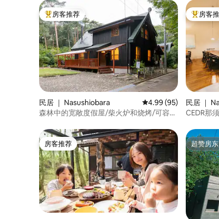
房客推荐
房客
热门「房客推荐」
热门「房
民居 ｜ Nasushiobara
平均评分 4.99 分（满分
4.99 (95)
民居 ｜ Na
森林中的宽敞度假屋/柴火炉和烧烤/可容纳
CEDR那
12人
人｜3间
步行范围
房客推荐
超赞房东
房客推荐
超赞房东