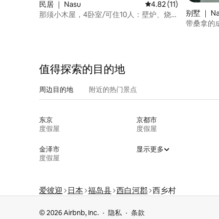
民居 ｜ Nasu
平均评分 4.82 分（满分
4.82 (11)
别墅 ｜ Na
那须小木屋，4卧室/可住10人：壁炉、烧
带桑拿的成
烤、席梦思床
值得探索的目的地
周边目的地
附近的热门景点
东京
京都市
度假屋
度假屋
金泽市
显示更多
度假屋
爱彼迎
日本
福岛县
西白河郡
西乡村
© 2026 Airbnb, Inc.
隐私
条款