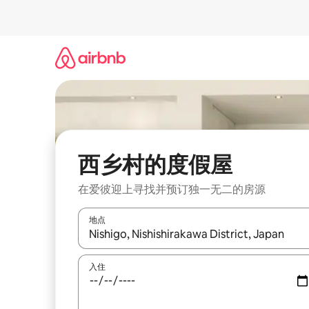
跳
至
内
容
西乡村的度假屋
在爱彼迎上寻找并预订独一无二的房源
地点
如有搜索结果，请使用上下方向键查看，或通过点
入住