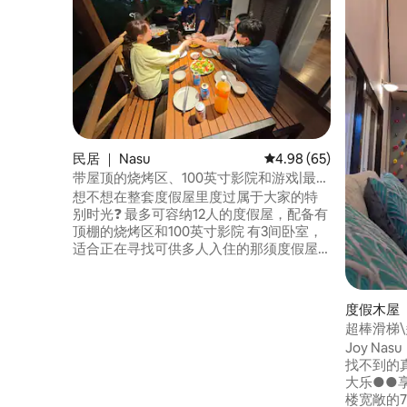
民居 ｜ Nasu
平均评分 4.98 分（满分
4.98 (65)
带屋顶的烧烤区、100英寸影院和游戏|最多
12人|3间卧室|可携带宠物|3辆车|赠送大米
想不想在整套度假屋里度过属于大家的特
别时光❓ 最多可容纳12人的度假屋，配备有
顶棚的烧烤区和100英寸影院 有3间卧室，
适合正在寻找可供多人入住的那须度假屋
的人士，例如毕业旅行、3个家庭入住、与
宠物狗一起旅行等。 🚙免费停车3辆（大型
车3辆需协商） 🍖带顶棚和照明的木质露
度假木屋 ｜
台，即使下雨也能放心烧烤。免费使用❗️ 电
超棒滑梯\
动烤架外观漂亮，使用方便，即使有小孩
\超棒儿童
Joy Nas
在场也很放心。无需担心烟雾或木炭，清
找不到的真
理起来也很方便 （※为了保护环境，本度假
大乐●●享纳苏●● 
别墅不允许使用木炭烧烤。如果您希望使
楼宽敞的7LD
用炭火， 请考虑我们的姊妹旅馆「Villa