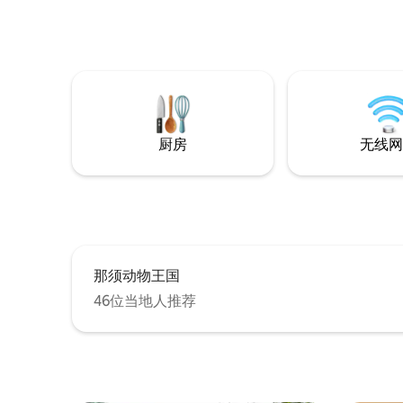
大型管道
Foresta 空」） 🎬配备100英寸屏幕和投影
家都在蓬勃发展！ ③ 
仪。可观看 Amazon Prime 和迪士尼➕的
的儿童空
电影。也可通过HDMI连接投影游戏机和
上白板无
PC（*无法保证运行）。请自带游戏机和
库，无限制
PC。 🔥在寒冷的日子里，从木柴炉的窗户
子们微笑！ ④日光浴室无烟烧烤 
看到橙色的火焰，是不是会让人感到心情
适，无需
舒畅？（可无限量使用木柴） 🧺配备燃气
和暖气 
烘干机和洗衣机 即使在雨天或长期住宿，
厨房
无线网
日式日式餐
您也可以舒适入住，无需担心洗衣问题。
120英寸
赠送1公斤大米
客厅，有一
Video等。 ⑥浴室宽敞 在稀有天然
「十和田
受放松的沐浴时光 ⑦
Joy N
那须动物王国
46位当地人推荐