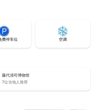
起享受豪
蓬松的毛巾，以及以房东为中心的天然材
雪，高尔
料。享受您的假期，欣赏那须的大自然、
星空下的夜空和清新的空气。 * 很遗憾，在
烹饪用
旺季，预订尤其满。如果您正在考虑，请
洗衣机和
先将其保存到❤（收藏夹），以便更轻松
地查看可订状态！
池，桑拿后
著名的面包
免费停车位
空调
包，享用
咖啡。前
分钟车
藤代清司博物馆
7位当地人推荐