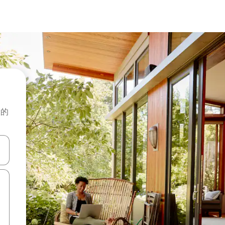
般的
击或滑动手势浏览。