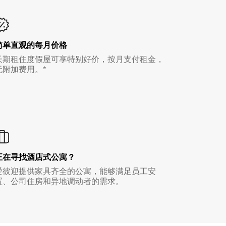
简单直观的每月价格
长期租住度假屋可享特别好价，按月支付租金，
无附加费用。*
正在寻找酒店式公寓？
爱彼迎提供家具齐全的公寓，能够满足员工安
置、公司住房和异地调动者的需求。