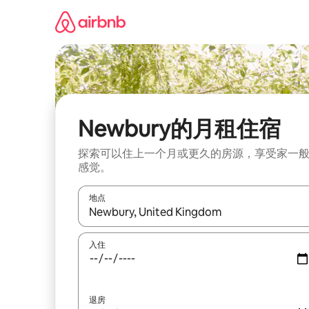
跳
至
内
容
Newbury的月租住宿
探索可以住上一个月或更久的房源，享受家一
感觉。
地点
如有搜索结果，请使用上下方向键查看，或通过点
入住
退房