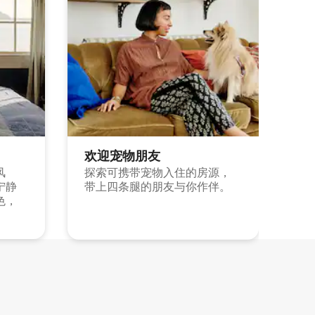
欢迎宠物朋友
风
探索可携带宠物入住的房源，
宁静
带上四条腿的朋友与你作伴。
色，