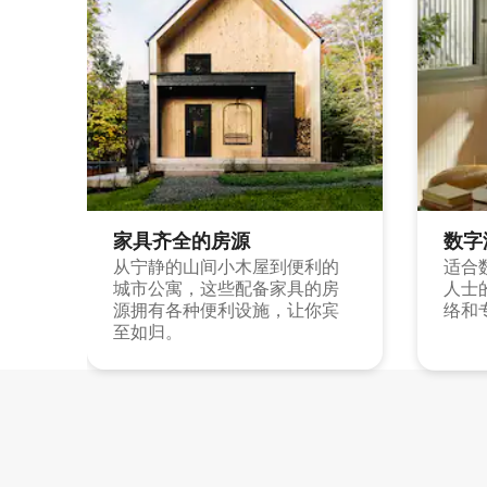
家具齐全的房源
数字
从宁静的山间小木屋到便利的
适合
城市公寓，这些配备家具的房
人士
源拥有各种便利设施，让你宾
络和
至如归。