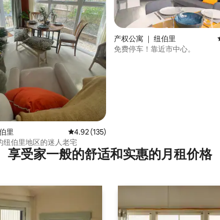
产权公寓 ｜ 纽伯里
免费停车！靠近市中心。
 5 分），共 70 条评价
纽伯里
平均评分 4.92 分（满分 5 分），共 135 条评价
4.92 (135)
的纽伯里地区的迷人老宅
享受家一般的舒适和实惠的月租价格