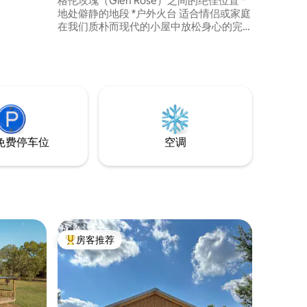
格伦玫瑰（Glen Rose）之间的绝佳位置 *
线网络和
地处僻静的地段 *户外火台 适合情侣或家庭
上您
在我们质朴而现代的小屋中放松身心的完
Creek
美乡村度假胜地。在露台上品尝咖啡，欣
赏美景。您还可以探索我们山坡上的许多
程，距离达拉
岩层构造。断开连接，享受我们舒适而宽
。
敞的室内空间，以及我们的户外设施，包
括平台、火坑和玉米孔板。我们的2英亩地
块拥有充足的自然空间。
免费停车位
空调
房客推荐
热门「房客推荐」