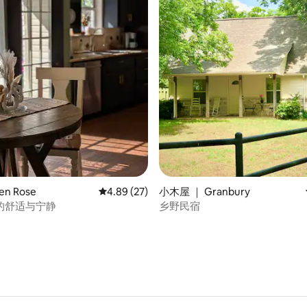
 5 分），共 76 条评价
en Rose
平均评分 4.89 分（满分 5 分），共 27 条评价
4.89 (27)
小木屋 ｜ Granbury
的舒适与宁静
乡野民宿