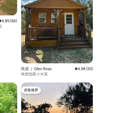
平均评分 4.85 分（满分 5 分），共 66 条评价
4.85 (66)
亩
民居 ｜ Glen Rose
平均评分 4.98 分（满分
4.98 (53)
蜂窝隐匿小木屋
房客推荐
房客推荐