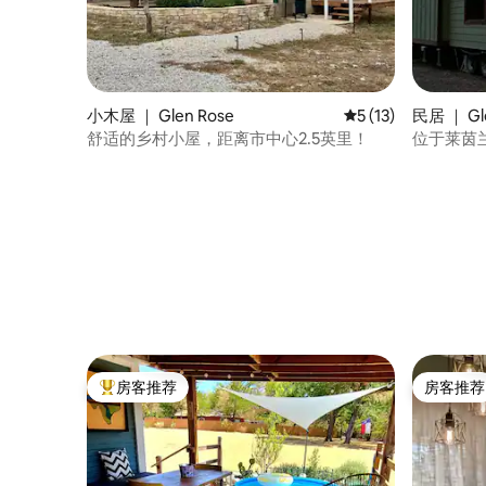
小木屋 ｜ Glen Rose
平均评分 5 分（满分
5 (13)
民居 ｜ Gl
舒适的乡村小屋，距离市中心2.5英里！
位于莱茵
房客推荐
房客推荐
热门「房客推荐」
房客推荐