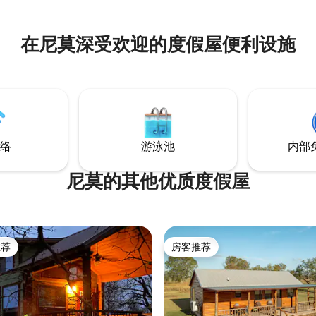
准双人床。 配备全功能厨房、无
全围栏庭院。 随时欢迎宠物入住。 带
的钓竿、船或皮划艇，前往Hamm 
在尼莫深受欢迎的度假屋便利设施
公园，享受河流的宁静。 距离沃斯堡
（Fort Worth）约50分钟车
斯（Dallas）约1小时15分钟车程
络
游泳池
内部
尼莫的其他优质度假屋
推荐
房客推荐
客推荐」
房客推荐