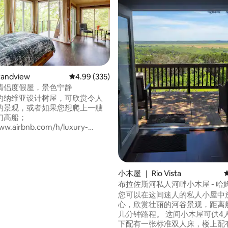
5 分），共 204 条评价
andview
平均评分 4.99 分（满分 5 分），共 335 条评价
4.99 (335)
情侣度假屋，景色宁静
的纳维亚设计树屋，可欣赏令人
的景观，或者如果您想爬上一艘
幻高船；
ww.airbnb.com/h/luxury-
s-ship-captain-theme 在纳尼亚船
长宿舍，既可俯瞰林地美景，又
亩的牧场/农场、徒步小径、小溪和
季节性池塘中进行完全不同的冒
小木屋 ｜ Rio Vista
需最快的回复，请随时给我们
布拉佐斯河私人河畔小木屋 - 哈
ew Treetops打电话。
您可以在这间迷人的私人小屋中
心，欣赏壮丽的河谷景观，距离
几分钟路程。 这间小木屋可供4人入住，楼
下配有一张标准双人床，楼上配