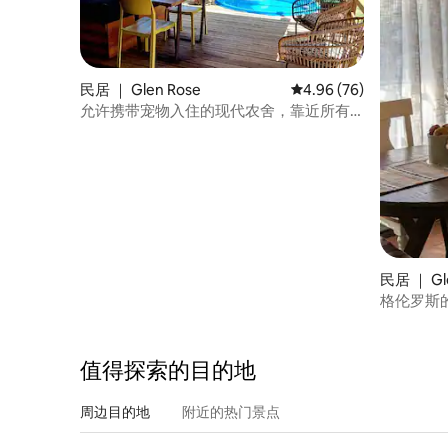
民居 ｜ Glen Rose
平均评分 4.96 分（满分
4.96 (76)
允许携带宠物入住的现代农舍，靠近所有
景点
民居 ｜ Gl
格伦罗斯
值得探索的目的地
周边目的地
附近的热门景点