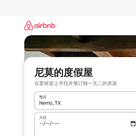
跳
至
内
容
尼莫的度假屋
在爱彼迎上寻找并预订独一无二的房源
地点
如有搜索结果，请使用上下方向键查看，或通过点
入住