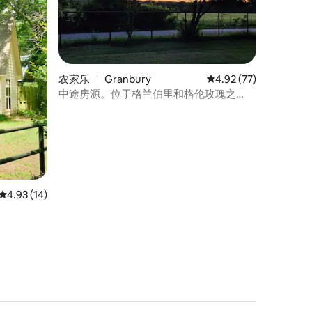
农家乐 ｜ Granbury
平均评分 4.92 分（满分
4.92 (77)
中途房源。位于格兰伯里和格伦玫瑰之
间。
平均评分 4.93 分（满分 5 分），共 14 条评价
4.93 (14)