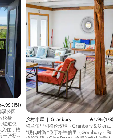
睡眠13
欢迎来到
Glen 
优雅的房
舒适的床
我们提供
品、出色
舒适。 
座椅、户
宁静的河
空间为每
平均评分 4.99 分（满分 5 分），共 151 条评价
4.99 (151)
姆溪公园
放松身
乡村小屋 ｜ Granbury
平均评分 4.95 分（满分 
4.95 (173)
船坡道仅
格兰伯里和格伦玫瑰（Granbury & Glen
Rose）附近的舒适乡村现代小木屋
*现代时尚 *位于格兰伯里（Granbury）和
有一张标