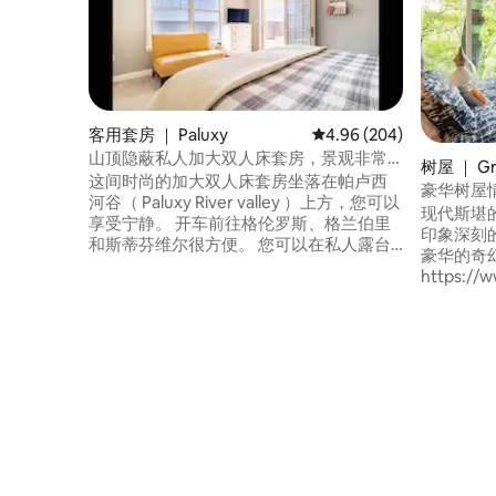
客用套房 ｜ Paluxy
平均评分 4.96 分（满分 
4.96 (204)
山顶隐蔽私人加大双人床套房，景观非常
树屋 ｜ Gr
好
这间时尚的加大双人床套房坐落在帕卢西
豪华树屋
河谷（ Paluxy River valley ）上方，您可以
现代斯堪
享受宁静。 开车前往格伦罗斯、格兰伯里
印象深刻
和斯蒂芬维尔很方便。 您可以在私人露台
豪华的奇
上放松身心，欣赏宁静的美景。 令人难以
https://w
置信的星空观赏。舒适的加大双人床、棉
treetop
质床上用品、充足的枕头、很棒的空调、
上尝试船
吊扇。 全浴缸/淋浴，配有大量毛巾和浴室
在90英
地毯。 小厨房配有带冷冻柜的迷你冰箱、
溪流以及
微波炉、烤面包机、酒杯、带奶油的
险。 如
Keurig咖啡、糖等和零食。
Grandvi