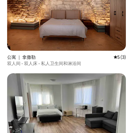
公寓 ｜ 拿撒勒
平均评分 
5 (3)
双人间 - 双人床 - 私人卫生间和淋浴间