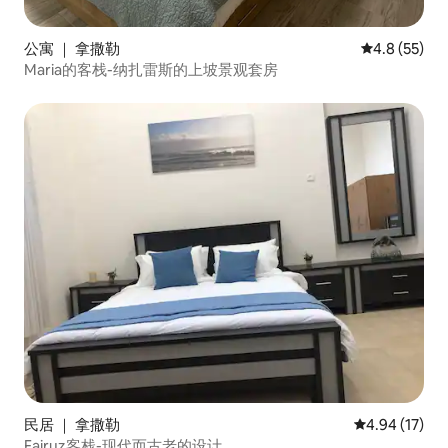
公寓 ｜ 拿撒勒
平均评分 4.8
4.8 (55)
Maria的客栈-纳扎雷斯的上坡景观套房
民居 ｜ 拿撒勒
平均评分 4.9
4.94 (17)
Fairuz客栈-现代而古老的设计