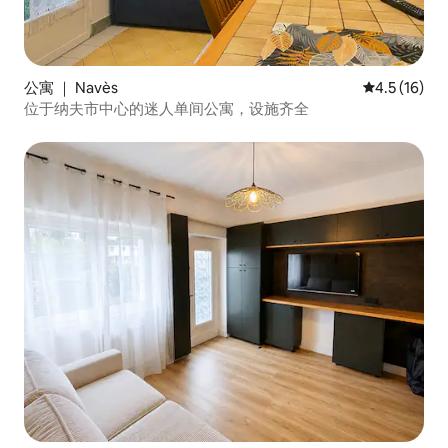
公寓 ｜ Navès
平均评分 4.
4.5 (16)
位于纳夫市中心的迷人单间公寓，设施齐全