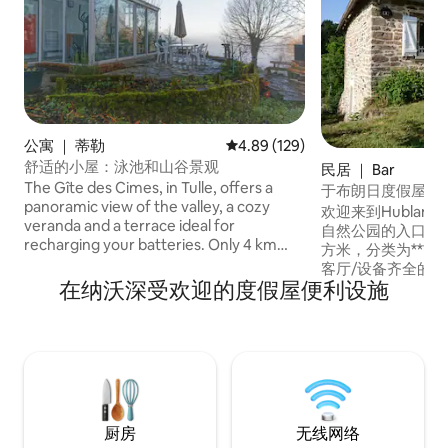
公寓 ｜ 蒂勒
平均评分 4.89 分（满分 5 分），共
4.89 (129)
舒适的小屋：泳池和山谷景观
民居 ｜ Bar
The Gîte des Cimes, in Tulle, offers a
于布朗日度假屋 * 
panoramic view of the valley, a cozy
欢迎来到Hublange 
veranda and a terrace ideal for
自然公园的入口！ 
recharging your batteries. Only 4 km
方米，分类为***（科
from all shops, it is suitable for business
客厅/设备齐全的
trips as well as holidays. Wi-Fi, modern
在纳沃深受欢迎的度假屋便利设施
楼层：夹层睡眠区，
equipment and absolute calm guarantee
地下室：酒窖。 室外：带围栏的小花园。
you comfort and serenity. In summer,
坐落在一个约有1
relax by the pool. A perfect setting to
中。 房源位于中心位置，靠近A89、
combine relaxation, nature and
Tulle、Brive和Uss
teleworking in Corrèze.
Cascades 5分钟。
厨房
无线网络