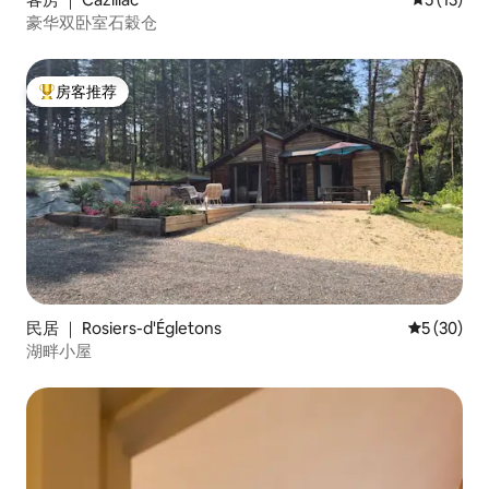
豪华双卧室石穀仓
房客推荐
热门「房客推荐」
民居 ｜ Rosiers-d'Égletons
平均评分 5
5 (30)
湖畔小屋