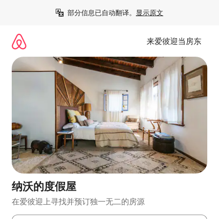
跳
部分信息已自动翻译。
显示原文
至
内
容
来爱彼迎当房东
纳沃的度假屋
在爱彼迎上寻找并预订独一无二的房源