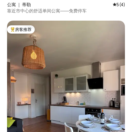
公寓 ｜ 蒂勒
平均评分 
5 (4)
靠近市中心的舒适单间公寓——免费停车
房客推荐
热门「房客推荐」