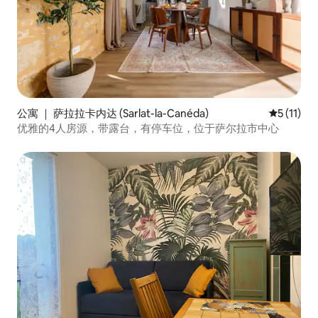
公寓 ｜ 萨拉拉卡内达 (Sarlat-la-Canéda)
平均评分 5
5 (11)
优雅的4人房源，带露台，有停车位，位于萨尔拉市中心