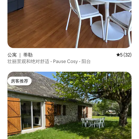
公寓 ｜ 蒂勒
平均评分 5
5 (32)
壮丽景观和绝对舒适 - Pause Cosy - 阳台
房客推荐
房客推荐