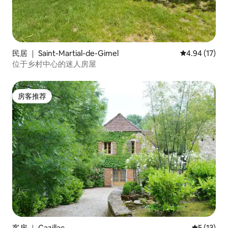
民居 ｜ Saint-Martial-de-Gimel
平均评分 4.9
4.94 (17)
位于乡村中心的迷人房屋
房客推荐
房客推荐
客房 ｜ Cazillac
平均评分 5
5 (13)