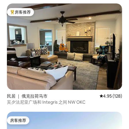
房客推荐
热门「房客推荐」
民居 ｜ 俄克拉荷马市
平均评分 4.95
4.95 (128)
宾夕法尼亚广场和 Integris 之间 NW OKC
房客推荐
房客推荐