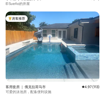
El Sueño的井屋
房客推荐
热门「房客推荐」
客用套房 ｜ 俄克拉荷马市
平均评分 4.97
4.97 (113)
可爱的泳池房，配备便利设施