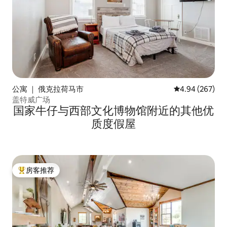
公寓 ｜ 俄克拉荷马市
平均评分 4.94
4.94 (267)
盖特威广场
国家牛仔与西部文化博物馆附近的其他优
质度假屋
房客推荐
热门「房客推荐」