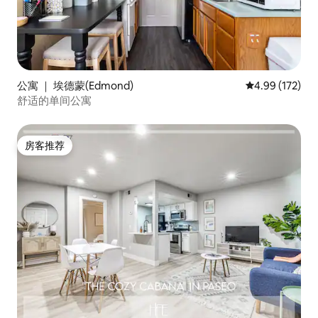
公寓 ｜ 埃德蒙(Edmond)
平均评分 4.99
4.99 (172)
舒适的单间公寓
房客推荐
房客推荐