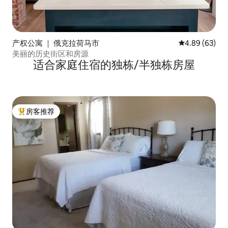
产权公寓 ｜ 俄克拉荷马市
平均评分 4.89
4.89 (63)
美丽的历史街区和房源
适合家庭住宿的独栋/半独栋房屋
房客推荐
热门「房客推荐」