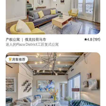
产权公寓 ｜ 俄克拉荷马市
平均评分 4.8
4.8 (191)
迷人的Plaza District工匠复式公寓
房客推荐
热门「房客推荐」