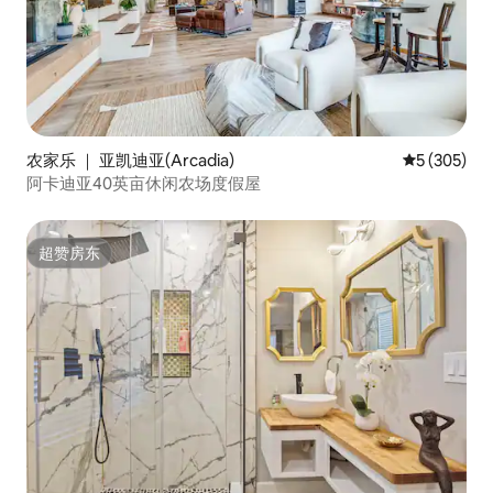
农家乐 ｜ 亚凯迪亚(Arcadia)
平均评分 5 
5 (305)
阿卡迪亚40英亩休闲农场度假屋
超赞房东
超赞房东