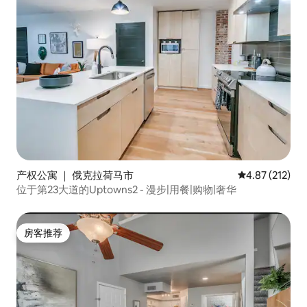
产权公寓 ｜ 俄克拉荷马市
平均评分 4.87
4.87 (212)
位于第23大道的Uptowns2 - 漫步|用餐|购物|奢华
房客推荐
房客推荐