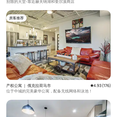
别致的天堂-靠近赫夫纳湖和奎尔溪商店
房客推荐
房客推荐
产权公寓 ｜ 俄克拉荷马市
平均评分 4.93
4.93 (176)
位于中城的完美豪华公寓，配备无线网络和泳池！