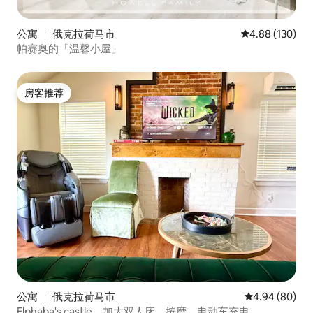
公寓 ｜ 俄克拉荷马市
平均评分 4.88
4.88 (130)
帕赛奥的「温馨小屋」
房客推荐
房客推荐
公寓 ｜ 俄克拉荷马市
平均评分 4.94
4.94 (80)
Elphaba's castle，加大双人床，按摩，电动车充电