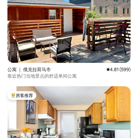
公寓 ｜ 俄克拉荷马市
平均评分 4.81
4.81 (599)
靠近热门当地景点的舒适单间公寓
房客推荐
热门「房客推荐」