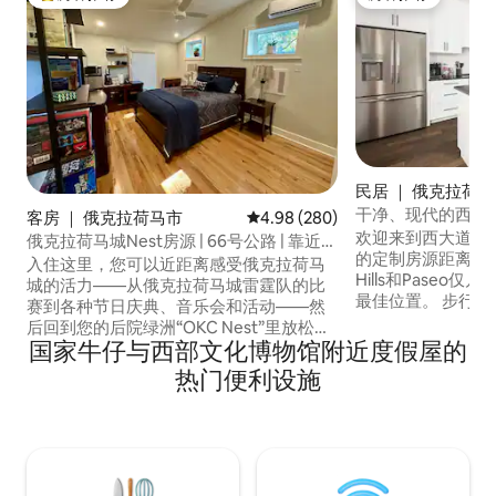
热门「房客推荐」
房客推荐
民居 ｜ 俄克拉荷
干净、现代的西式奢
客房 ｜ 俄克拉荷马市
平均评分 4.98 分（满分 5 分），共
4.98 (280)
欢迎来到西大道餐
俄克拉荷马城Nest房源 | 66号公路 | 靠近活
的定制房源距离Classe
动场地和俄克拉荷马城雷霆队主场
入住这里，您可以近距离感受俄克拉荷马
Hills和Paseo
城的活力——从俄克拉荷马城雷霆队的比
最佳位置。 步行前
赛到各种节日庆典、音乐会和活动——然
Foods购物，在Nich
后回到您的后院绿洲“OKC Nest”里放松身
妙商店购物，只需
国家牛仔与西部文化博物馆附近度假屋的
心。 这套舒适的单间公寓坐落在历史悠久
心，或将车停在两
的66号公路上，非常适合举办周末活动或
热门便利设施
全、干净、安静的
短途度假。 房间配套齐全，设有一张标准
度假。 真的是一个美
双人床、小厨房、卫生间、衣柜、高速互
伦比的品质、便利
联网和智能电视。 在外面玩了一天或一夜
后，您可以在后院的热水浴缸中尽情浸
泡。请事先淋浴，使用热水浴缸的风险由
您自行承担。 我们期待您的到来！