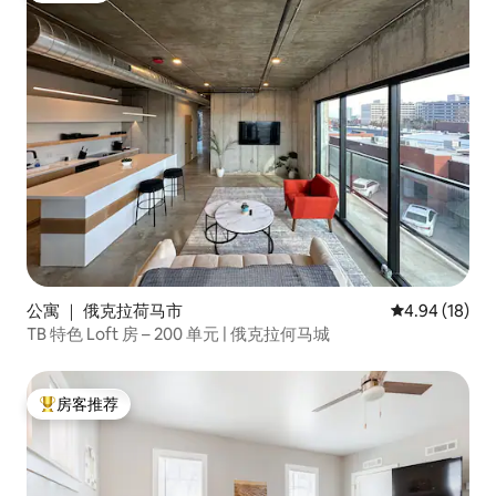
公寓 ｜ 俄克拉荷马市
平均评分 4.9
4.94 (18)
TB 特色 Loft 房 – 200 单元 | 俄克拉何马城
房客推荐
热门「房客推荐」