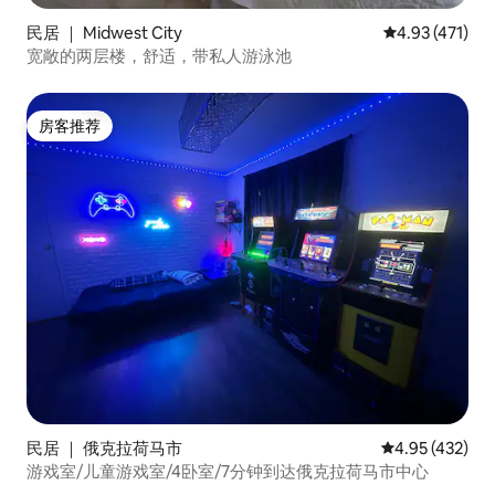
民居 ｜ Midwest City
平均评分 4.93
4.93 (471)
宽敞的两层楼，舒适，带私人游泳池
房客推荐
房客推荐
民居 ｜ 俄克拉荷马市
平均评分 4.95
4.95 (432)
游戏室/儿童游戏室/4卧室/7分钟到达俄克拉荷马市中心