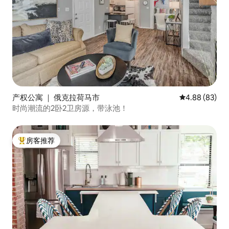
产权公寓 ｜ 俄克拉荷马市
平均评分 4.88
4.88 (83)
时尚潮流的2卧2卫房源，带泳池！
房客推荐
热门「房客推荐」