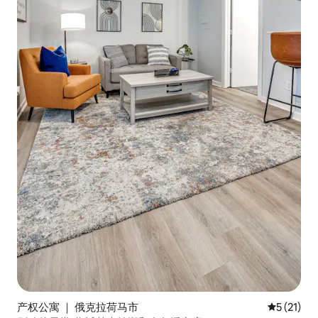
产权公寓 ｜ 俄克拉荷马市
平均评分 5
5 (21)