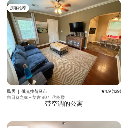
房客推荐
房客推荐
民居 ｜ 俄克拉荷马市
平均评分 4.9
4.9 (129)
向日葵之家 – 复古 90 年代阁楼
带空调的公寓