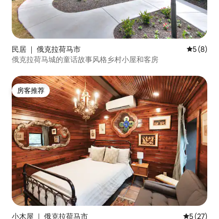
民居 ｜ 俄克拉荷马市
平均评分 
5 (8)
俄克拉荷马城的童话故事风格乡村小屋和客房
房客推荐
房客推荐
小木屋 ｜ 俄克拉荷马市
平均评分 5
5 (27)