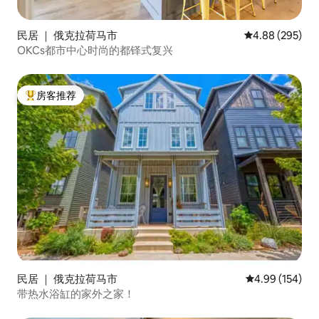
民居 ｜ 俄克拉荷马市
平均评分 4.88
4.88 (295)
OKCs都市中心时尚的都铎式复兴
房客推荐
热门「房客推荐」
民居 ｜ 俄克拉荷马市
平均评分 4.99
4.99 (154)
带热水浴缸的家外之家！