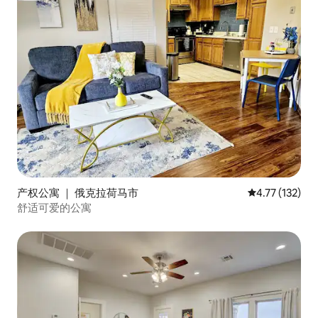
产权公寓 ｜ 俄克拉荷马市
平均评分 4.77
4.77 (132)
舒适可爱的公寓