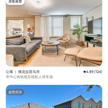
房客推荐
房客推荐
公寓 ｜ 俄克拉荷马市
平均评分 4.89
4.89 (124)
市中心有轨电车线私人停车场
超赞房东
超赞房东