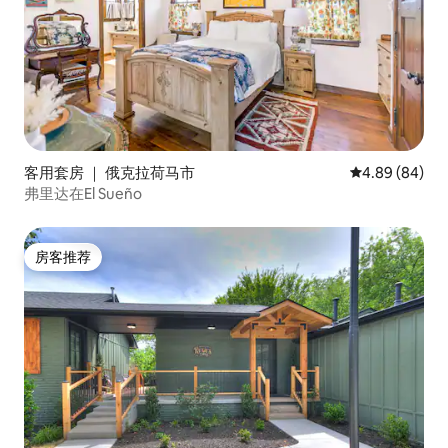
客用套房 ｜ 俄克拉荷马市
平均评分 4.89
4.89 (84)
弗里达在El Sueño
房客推荐
房客推荐