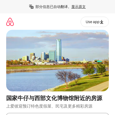
跳
部分信息已自动翻译。
显示原文
至
内
容
Use app
国家牛仔与西部文化博物馆附近的房源
上爱彼迎预订特色度假屋、民宅及更多精彩房源