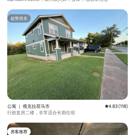
超赞房东
超赞房东
公寓 ｜ 俄克拉荷马市
平均评分 4.83
4.83 (118)
行政套房二楼，非常适合长期住宿
房客推荐
房客推荐