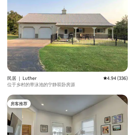
民居 ｜ Luther
平均评分 4.94
4.94 (336)
位于乡村的带泳池的宁静双卧房源
房客推荐
房客推荐