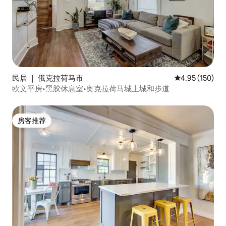
民居 ｜ 俄克拉荷马市
平均评分 4.95
4.95 (150)
欧文平房•黑胶休息室•奥克拉荷马城上城和步道
房客推荐
房客推荐