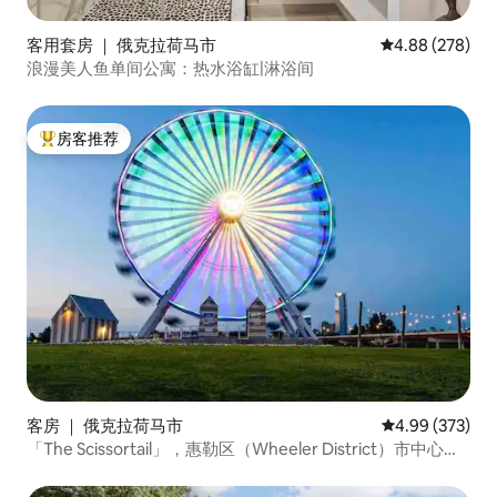
客用套房 ｜ 俄克拉荷马市
平均评分 4.88
4.88 (278)
浪漫美人鱼单间公寓：热水浴缸|淋浴间
房客推荐
热门「房客推荐」
客房 ｜ 俄克拉荷马市
平均评分 4.99
4.99 (373)
「The Scissortail」，惠勒区（Wheeler District）市中心的
住宿