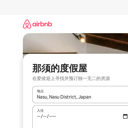
跳
至
内
容
那须的度假屋
在爱彼迎上寻找并预订独一无二的房源
地点
如有搜索结果，请使用上下方向键查看，或通过点
入住