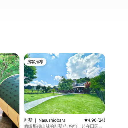
袖珍小屋 ｜
房客推荐
超赞房
房客推荐
超赞房
私人桑拿
Earth
Earth
房，旨在
该房源位于
Ikeno
房，每间
设施设有
Nasuy
进出桑拿房时放
都允许携
别墅 ｜ Nasushiobara
平均评分 4.96 分（满分
4.96 (24)
自然中放松身心。 Ahhh
餐包括私
俯瞰那须山脉的别墅/与狗狗一起在田园度