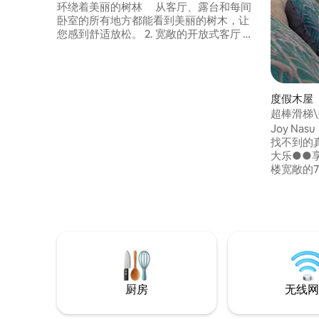
钟车程
环绕着美丽的树林 从客厅、露台和每间
卧室的所有地方都能看到美丽的树木，让
您感到舒适放松。 2. 宽敞的开放式客厅
客厅是楼梯间的一个大空间，您可以在桌
子（8人）、沙发（10人）和吧台座位（5
人）上度过休闲时光。 3. 与大型团体一起
放松身心 卧室有2间西式房间，总共3
度假木屋 ｜
间，其中1间为日式房间。 房源设有两个
超棒滑梯\
卫生间、洗漱室和厕所，即使是大型团体
\超棒儿童
Joy Nas
旅行，也能舒适入住。 4. 非露天烧烤平台
找不到的真
配备最多可容纳12人的座位、桌子、壁炉
大乐●●享纳苏●● 
式烧烤炉、水槽和吊床，无论大人还是孩
楼宽敞的7LD
子，每个人都会玩得很开心♪ 5.草坪区域
大型管道
露台对面有一个大型草坪广场，即使是小
家都在蓬勃发展！ ③ 
孩子也可以安心玩耍。 6. 燃木炉 这里有
的儿童空
一个真正的柴火炉，您可以在闪烁的火焰
上白板无
前度过美好的时光。 7. 非常方便的无障碍
库，无限制
设施 距离黑穗伊丹村（Kuroiso
子们微笑！ ④日光浴室无烟烧烤 
Itamuro）交换站、那须（Nasu）交换站
适，无需
20分钟车程 距离那须高原公园18分钟车
和暖气 
程 ■设施概览 卧室（3间客房，最多可住12
厨房
无线网
日式日式餐
人） 2个卫生间 洗手间（2个地方） 厕所（
120英寸
2个地方） 停车位（7辆车）
客厅，有一