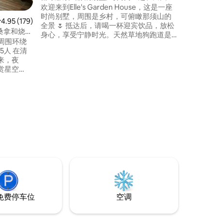
水）。 
过的假期/私人遛狗场和烧烤
欢迎来到Elle's Garden House，这是一座
可以在喜
时尚别墅，周围是乡村，可俯瞰那须山的
平均评分 4.95 分（满分 5 分），共 179 条评价
4.95 (179)
除了室内
全景 🌷 抵达后，请喝一杯迎宾饮品，放松
心的房客
身心，享受宁静时光。天然草地狗跑道是
周围环绕
浴池。 面积为22平方米，最多可容纳3名成
一个安全的私密空间，周围有坚固的栅
 在清
人。 我
栏，狗狗和孩子们可以在那里尽情玩耍。
来，夜
式床垫。
带顶棚的木制露台上设有烧烤架和餐具。
赏星空
享用来自那须的美味肉类和新鲜蔬菜。 别
式桑拿、
墅外墙为柔和的棕色，进入室内后，高地
均可供私人使
温暖的阳光柔和地照亮了带木质中庭的起
居室。请放松身心。 厨房配有操作台，大
网络。可用
小相当于4人并排！和全家人一起做炖菜，
和伴侣一起喝酒，品尝小吃。 沐浴用品、
起享受豪
蓬松的毛巾，以及以房东为中心的天然材
雪，高尔
料。享受您的假期，欣赏那须的大自然、
星空下的夜空和清新的空气。 * 很遗憾，在
烹饪用
旺季，预订尤其满。如果您正在考虑，请
洗衣机和
先将其保存到❤（收藏夹），以便更轻松
地查看可订状态！
池，桑拿后
著名的面包
免费停车位
空调
包，享用
咖啡。前
分钟车