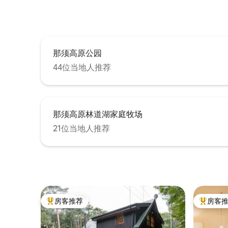
Video等。 ⑥浴室宽敞 在稀有天然
「十和田
受放松的沐浴时光 ⑦
Joy N
那须高原公园
44位当地人推荐
那须高原林道湖家庭牧场
21位当地人推荐
房客推荐
房客
热门「房客推荐」
热门「房