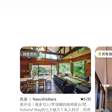
超赞房东
房客
超赞房东
热门「房
民居 ｜ Nasushiobara
平均评分 5 分（满分
5 (9)
新开业！最多12人/带顶棚的烧烤露台/壁炉
和大屏幕/7个车位/距离那须高速公路18分
Kotori♪ Stay的七大魅力 1. 私人村庄，四周