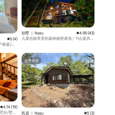
别墅 ｜ Nasu
平均评分 4.95 分（满分
4.95 (43)
儿童也能享受的森林秘密基地／11点退房／
平均评分 5 分（满分 5 分），共 4 条评价
5 (4)
美式烧烤体验／在私人别墅中尽情享受大
户家庭/家
自然
超赞房东
超赞房东
平均评分 4.74 分（满分 5 分），共 19 条评价
4.74 (19)
/吧台/壁
民居 ｜ Nasu
平均评分 5 分（满
5 (3)