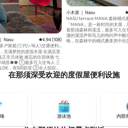
小木屋 ｜ Nasu
NASU terrace MANA 森林桶式桑拿和烧烤
炉 / 清澈溪流 / 营地露营
「MANA」是一栋时尚的木屋，
着那须森林和溪流，最多可入住15人
澈的溪流声和鸟儿的鸣叫声中醒
 Nasu
平均评分 4.94 分（满分 5 分），共 108 条评价
4.94 (108)
晚，在森林中的桶式桑拿房中欣
多户家庭/三代\~16人\交通便利
后，您可以入睡。木质甲板、桶
房\室内无烟烧烤\4K电影
u ，充满梦想的度假木屋 在酒店里
Totonou躺椅和正宗大烧烤架
正非凡体验 难忘的住宿体验 七
用！ 我们将为您提供有关Nasu旅游景点和
①最多可入住16人 三
餐厅的信息。推出10Gbps无线
K，有5间卧室 ②令人惊叹的
英语交流 在工作假期，您可以与他人一起
在那须深受欢迎的度假屋便利设施
滑梯 当然，成人可能会滑倒。 大
享受桑拿和烧烤，情侣和家人一
3楼有22张榻榻米垫
华露营，与朋友一起滑雪板，滑
间 玩具和游乐设备无限次玩耍 墙
夫球旅行，公司培训营等！ 电磁炉、冰
限绘画体验 从图画书到儿童仓
箱、浓缩咖啡机以及所有碗碟和
阅读约300本书 我可以让我的孩
具。配备齐全，配备了洗碗机、
超级舒
烘干机。 步行3分钟即可抵达Kan-chan
担心昆虫和天气，当然还有空调
Onsen，那里有最好的露天浴
「神秘的无烟烧烤炉」也用于高端
可以泡。Penny Rain是那须最
络
游泳池
内部
厅 这里是优雅的烧烤体验 ⑤
店，步行即可抵达。购买羊角面
超大投影仪 楼梯间是一个5米长的
优雅的早餐，配以用咖啡豆煮的
个4K剧院 您可以享受Prime
往野生动物园和著名温泉只需10