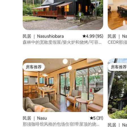
民居 ｜ Nasushiobara
平均评分 4.99 分（满分
4.99 (95)
民居 ｜ Na
森林中的宽敞度假屋/柴火炉和烧烤/可容纳
CEDR那
12人
人｜3间
步行范围
房客推荐
房客推荐
房客推荐
房客推荐
民居 ｜ Nasu
平均评分 5 分（满分
5 (31)
那须咖啡馆风格的包场住宿|带屋顶的烧烤
民居 ｜ Na