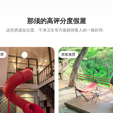
那须的高评分度假屋
这些房源在位置、干净卫生等方面获得客人的一致好评。
推荐
房客推荐
客推荐」
房客推荐
 5 分），共 9 条评价