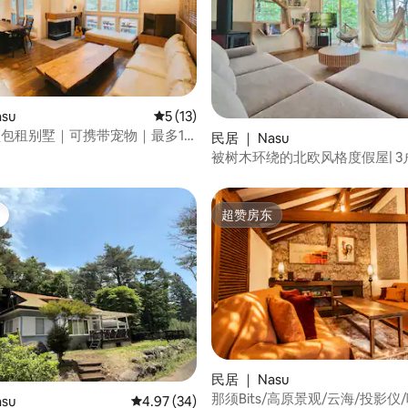
 5 分），共 95 条评价
su
平均评分 5 分（满分 5 分），共 13 条评价
5 (13)
须包租别墅｜可携带宠物｜最多10
民居 ｜ Nasu
卧室｜烧烤｜壁炉｜宽敞的客厅｜
被树木环绕的北欧风格度假屋| 3
内有温泉
庭团体| 烧烤| 最多8人| 欢迎连住
超赞房东
超赞房东
 5 分），共 31 条评价
民居 ｜ Nasu
那须Bits/高原景观/云海/投影仪
su
平均评分 4.97 分（满分 5 分），共 34 条评价
4.97 (34)