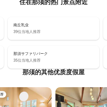
住在那须的热门景点附近
石头
程。
石」的浴缸里特色 您可以充分享
那洲观光的中心区域
asu前往附近的设施也很方便
南丘乳业
39位当地人推荐
那須サファリパーク
35位当地人推荐
那须的其他优质度假屋
推荐
客推荐」