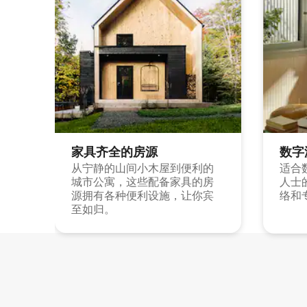
家具齐全的房源
数字
从宁静的山间小木屋到便利的
适合
城市公寓，这些配备家具的房
人士
源拥有各种便利设施，让你宾
络和
至如归。