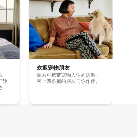
欢迎宠物朋友
风
探索可携带宠物入住的房源，
宁静
带上四条腿的朋友与你作伴。
色，