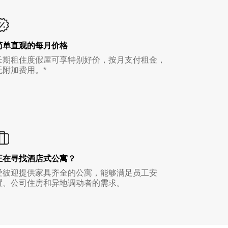
简单直观的每月价格
长期租住度假屋可享特别好价，按月支付租金，
无附加费用。*
正在寻找酒店式公寓？
爱彼迎提供家具齐全的公寓，能够满足员工安
置、公司住房和异地调动者的需求。