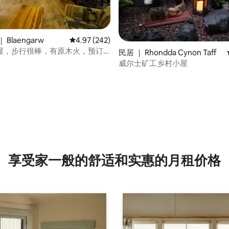
Blaengarw
平均评分 4.97 分（满分 5 分），共 242 条评价
4.97 (242)
屋，步行很棒，有原木火，预订
民居 ｜ Rhondda Cynon Taff
威尔士矿工乡村小屋
 5 分），共 59 条评价
享受家一般的舒适和实惠的月租价格