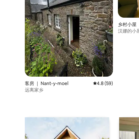
乡村小屋 ｜ 
汉娜的小
吧！
客房 ｜ Nant-y-moel
平均评分 4.8 分（满分
4.8 (59)
远离家乡