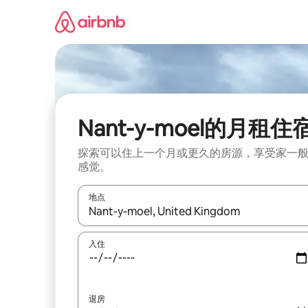
跳
至
内
容
Nant-y-moel的月租住
探索可以住上一个月或更久的房源，享受家一
感觉。
地点
如有搜索结果，请使用上下方向键查看，或通过点
入住
退房