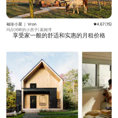
袖珍小屋 ｜ Vron
平均评分 4.6
4.67 (15)
玛尔河畔的小房子| 索姆湾
享受家一般的舒适和实惠的月租价格