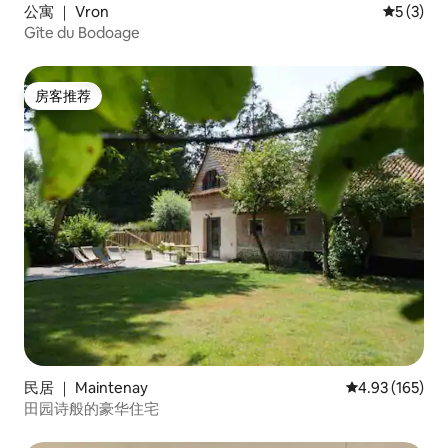
公寓 ｜ Vron
平均评分 
5 (3)
Gîte du Bodoage
房客推荐
房客推荐
民居 ｜ Maintenay
平均评分 4.93
4.93 (165)
田园诗般的豪华住宅