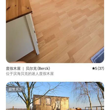
度假木屋 ｜ 贝尔克 (Berck)
平均评分 5
5 (37)
位于滨海贝克的迷人度假木屋
超赞房东
超赞房东