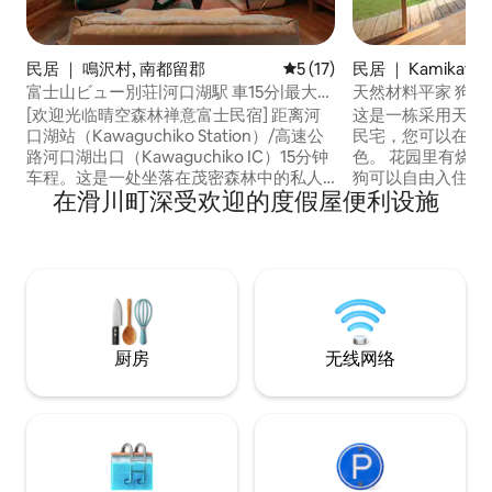
民居 ｜ 鳴沢村, 南都留郡
平均评分 5 分（满分 5 分），
5 (17)
民居 ｜ Kamikawa
富士山ビュー別荘|河口湖駅 車15分|最大8
天然材料平家 狗狗跑步场 烧烤 篝火 河流
名|10ベッド|Sky Forest Zen Fuji
戏水 温泉 连住优惠
[欢迎光临晴空森林禅意富士民宿] 距离河
这是一栋采用天然材
口湖站（Kawaguchiko Station）/高速公
民宅，您可以在每
路河口湖出口（Kawaguchiko IC）15分钟
色。 花园里有烧烤、火和栅栏，因此您的
车程。这是一处坐落在茂密森林中的私人
狗可以自由入住。
在滑川町深受欢迎的度假屋便利设施
住宅，可供私人租用，最多可入住 8 人。
明，非常漂亮。 
【房源特色】 最引人注目的特色是“日式宁
饪美食。（配备齐
静”与“中世纪现代”风格的融合，这是建筑
品、盘子） 开车10分钟即可抵达两个很棒
师兼业主特别注重的一点。 ・精致的日式
的温泉，房源内的
现代风格：传统的日式客房，配有榻榻米
自备毛巾和牙刷）
垫和障子，摆放着一张漂亮的玻璃桌和一
保温泉也很方便🚗
把经典的椅子。 这是一个高品质的房源，
丽的河边玩耍！ 
融合了日式和西式风格。 ・与森林相连的
荐，请随时联系我们♪ * 有高速无线
厨房
无线网络
木质露台：打开落地窗，窗外就是一片广
* 我们会向预订人发送详
阔的木质露台。 ・富士山景观：您可以从
的古董市场▪️每周日
房源内的树木之间欣赏到壮丽的富士山景
莓采摘（ 7月） ▪️橙
观。 [住宿期间的体验] ・早晨醒来时，柔
烧烤...租金500
和的光线透过障子纸窗照射进来，下午在
打火机、chakka
露台上享用咖啡，伴着森林的声音。 我向
杯、筷子） ▪️超市
您保证，您将远离城市的喧嚣，在大自然
坑租赁... 4000日元（带