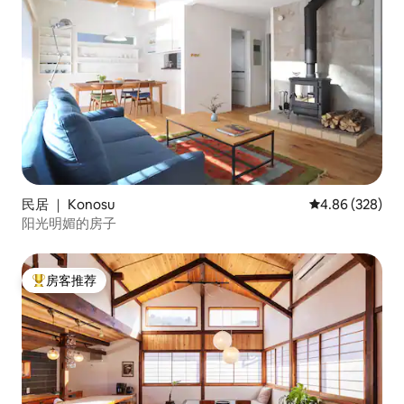
民居 ｜ Konosu
平均评分 4.86
4.86 (328)
阳光明媚的房子
房客推荐
热门「房客推荐」