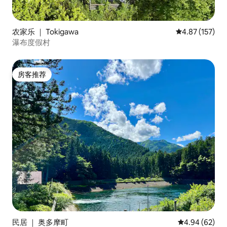
农家乐 ｜ Tokigawa
平均评分 4.87
4.87 (157)
瀑布度假村
房客推荐
房客推荐
民居 ｜ 奥多摩町
平均评分 4.94
4.94 (62)