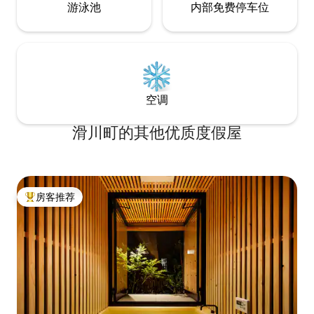
游泳池
内部免费停车位
和精心设计的环境中度过一段特别的时
有安全摄像头。
光，感受到身心的舒缓。 - 完美的夏季度
假胜地，距离市中心仅几步之遥。即使在
东京市中心温度超过35°C的日子里，高海
拔和周围的森林也能让房源的温度保持在
22°C左右。没有空调，穿过森林的凉爽微
风和自然的冷空气令人舒适，让身体放
空调
松。在没有机器声音的静谧中享受舒适的
夏季。
滑川町的其他优质度假屋
房客推荐
热门「房客推荐」