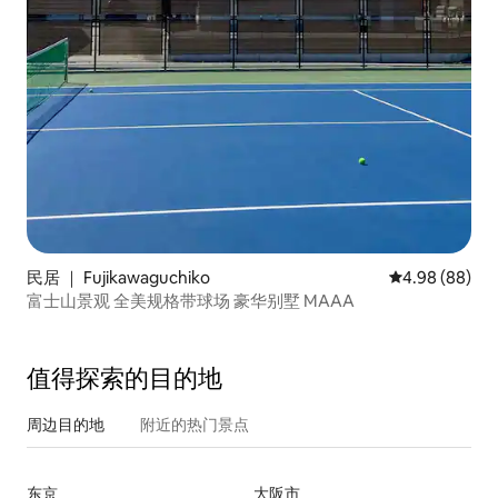
民居 ｜ Fujikawaguchiko
平均评分 4.98
4.98 (88)
富士山景观 全美规格带球场 豪华别墅 MAAA
值得探索的目的地
周边目的地
附近的热门景点
东京
大阪市