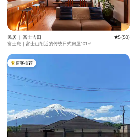
民居 ｜ 富士吉田
平均评分 5
5 (50)
富士庵｜富士山附近的传统日式房屋101㎡
房客推荐
热门「房客推荐」