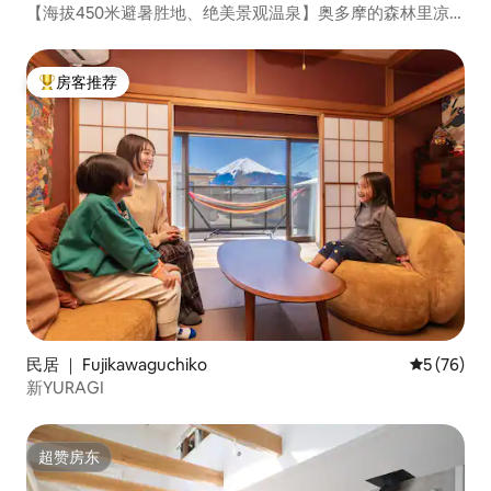
【海拔450米避暑胜地、绝美景观温泉】奥多摩的森林里凉
爽的独栋出租民宿To-Oku Okutama
房客推荐
热门「房客推荐」
民居 ｜ Fujikawaguchiko
平均评分 5
5 (76)
新YURAGI
超赞房东
超赞房东