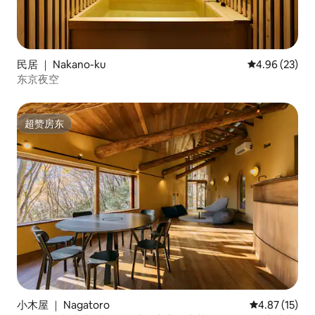
民居 ｜ Nakano-ku
平均评分 4.96
4.96 (23)
东京夜空
超赞房东
超赞房东
小木屋 ｜ Nagatoro
平均评分 4.8
4.87 (15)