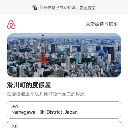
跳
部分信息已自动翻译。
显示原文
至
内
容
来爱彼迎当房东
滑川町的度假屋
在爱彼迎上寻找并预订独一无二的房源
地点
如有搜索结果，请使用上下方向键查看，或通过点击或滑动手势浏
入住