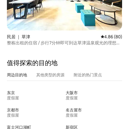
民居 ｜ 草津
平均评分 4.86
4.86 (80)
整栋出租的住宿 / 步行7分钟即可到达草津温泉观光的理想地
点“汤畑” / 设有吧台的住宿 / 无浴池
值得探索的目的地
周边目的地
其他类型的房源
附近的热门景点
东京
大阪市
度假屋
度假屋
京都市
名古屋市
度假屋
度假屋
富士河口湖町
新宿区