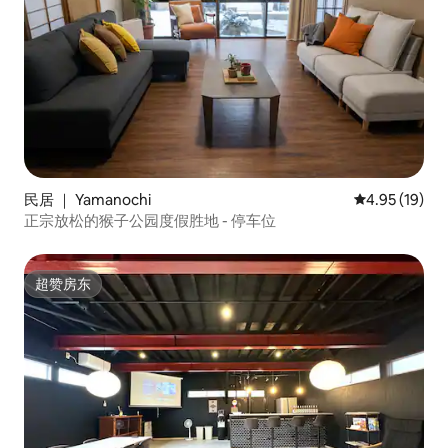
民居 ｜ Yamanochi
平均评分 4.9
4.95 (19)
正宗放松的猴子公园度假胜地 - 停车位
超赞房东
超赞房东