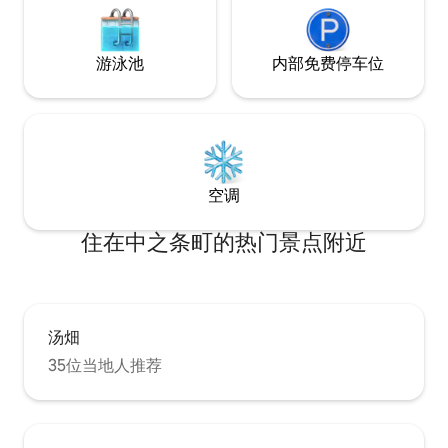
并配备燃气烘干机和设施齐全的厨房，为
主的传说。 ※ 黑姬山（Mt. Kurohime）山
长期住宿和工作度假提供舒适的环境。 该
坡上出现了一颗心
地区随处可见著名的温泉，如汤宿温泉
期和您查看的位置
游泳池
内部免费停车位
（Yujuku Onsen）和猿ヶ峡温泉
许传说中黑公主和
（Sarugakyo Onsen），非常适合您在结
心中……
束各种活动后在此放松身心。 在郁郁葱葱
的自然环境中享受一次能够让您身心焕活
的住宿体验。
空调
住在中之条町的热门景点附近
汤畑
35位当地人推荐