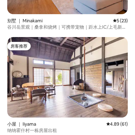
别墅 ｜ Minakami
平均评分 5
5 (23)
谷川岳景观｜桑拿和烧烤｜可携带宠物｜距水上IC/上毛新干
线车站5分钟/12分钟车程｜最多住6人
房客推荐
房客推荐
小屋 ｜ Iiyama
平均评分 4.8
4.89 (61)
纳纳霍什村一栋房屋出租