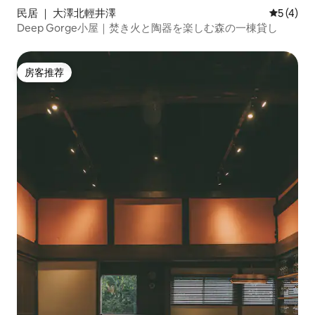
民居 ｜ 大澤北輕井澤
平均评分 
5 (4)
Deep Gorge小屋｜焚き火と陶器を楽しむ森の一棟貸し
房客推荐
房客推荐