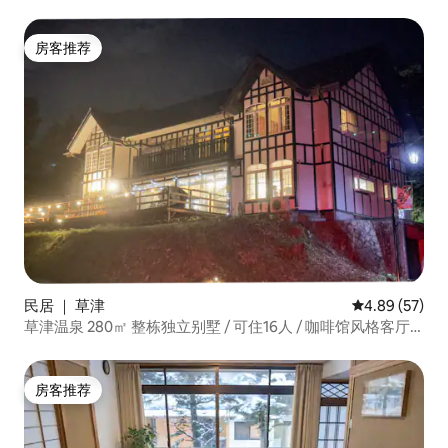
房客推荐
房客推荐
民居 ｜ 草津
平均评分 4.89
4.89 (57)
草津温泉 280㎡ 整栋独立别墅 / 可住16人 / 咖啡馆风格客厅
厨房 / 步行11分钟到汤畑
房客推荐
房客推荐