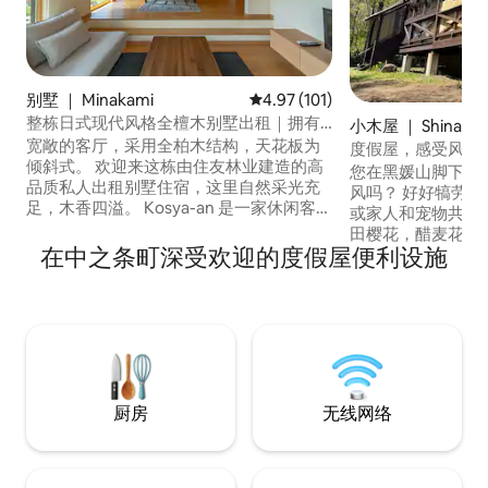
别墅 ｜ Minakami
平均评分 4.97 分（满分 5 分），共
4.97 (101)
整栋日式现代风格全檀木别墅出租｜拥有
小木屋 ｜ Shinano
宽敞空间的别墅｜烧烤、温泉、户外活动
宽敞的客厅，采用全柏木结构，天花板为
度假屋，感受风
倾斜式。 欢迎来这栋由住友林业建造的高
您在黑媛山脚下的
品质私人出租别墅住宿，这里自然采光充
风吗？ 好好犒劳
足，木香四溢。 Kosya-an 是一家休闲客
或家人和宠物共度美好时光
栈，是一栋完全由柏木建造的私人出租别
田樱花，醋麦花公园，
墅，位于群马县美中町。 宽敞的起居室采
在中之条町深受欢迎的度假屋便利设施
Nojiri湖玩
用倾斜天花板设计，沐浴在柔和的光线
挑战爬黑姬山 冬山
中，设计为开放式空间，即使是大型团体
妙高、新井等滑
也能在这里放松身心。 从春季到夏季，这
钓鲑鱼 全年开放
里汇聚着各种精彩活动。水上活动在水上
动的人……感受微风拂面 请把它
镰仓（Minakami）应有尽有，包括漂流、
的别墅一样使用。 *为婴儿提供婴儿床，为
峡谷漂流、立式桨板和划独木舟。这里有
餐桌提供高脚椅。
许多观光项目，如采摘水果、徒步旅行和
我们。 *我们准备了一辆租车（Delica D5
厨房
无线网络
谷川岳索道，非常适合户外爱好者的团体
或Pagero Min
旅行。 露台上还有一个烧烤区。您可以在
自驾的人，请使用
亲近大自然的同时享受放松时光。 大楼配
费用） *《黑公主传奇》是一个关于两个相
备高速无线网络，所有房间均装有空调，
爱的人的故事。试