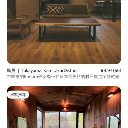
民居 ｜ Takayama, Kamitakai District
平均评分 4.97
4.97 (66)
古民家的Ranora子安庵〜在日本最美丽的村庄度过宁静时光
房客推荐
房客推荐