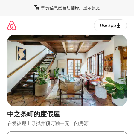
跳
部分信息已自动翻译。
显示原文
至
内
容
Use app
中之条町的度假屋
在爱彼迎上寻找并预订独一无二的房源