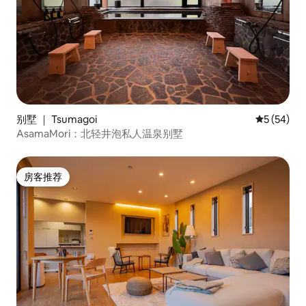
别墅 ｜ Tsumagoi
平均评分 5
5 (54)
AsamaMori：北轻井泡私人温泉别墅
房客推荐
房客推荐