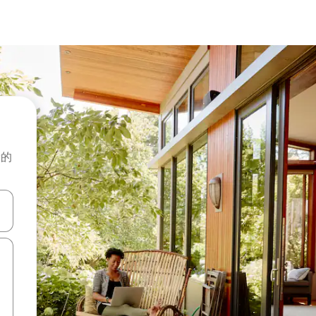
般的
击或滑动手势浏览。