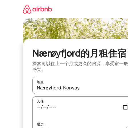
跳
至
内
容
Nærøyfjord的月租住宿
探索可以住上一个月或更久的房源，享受家一
感觉。
地点
如有搜索结果，请使用上下方向键查看，或通过点
入住
退房