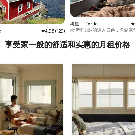
树屋 ｜ Førde
平
5 分），共 203 条评价
峡湾和山脉的迷人景色，鸟箱豪
k
平均评分 4.96 分（满分 5 分），共 129 条评价
4.96 (129)
享受家一般的舒适和实惠的月租价格