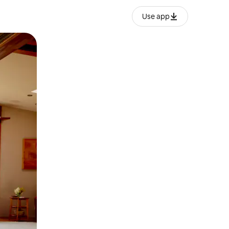
Use app