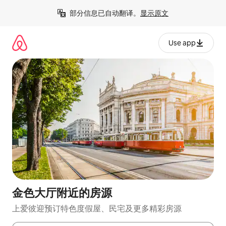
跳
部分信息已自动翻译。
显示原文
至
内
容
Use app
金色大厅附近的房源
上爱彼迎预订特色度假屋、民宅及更多精彩房源