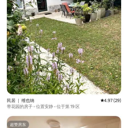
民居 ｜ 维也纳
平均评分 4.97
4.97 (29)
带花园的房子 - 位置安静 - 位于第 19 区
超赞房东
超赞房东