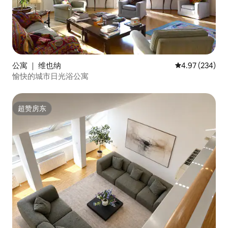
公寓 ｜ 维也纳
平均评分 4.97
4.97 (234)
愉快的城市日光浴公寓
超赞房东
超赞房东