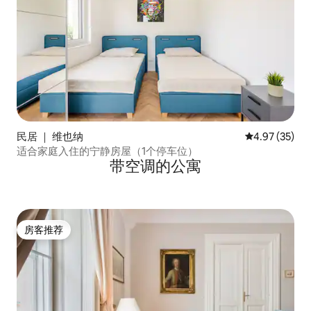
民居 ｜ 维也纳
平均评分 4.9
4.97 (35)
适合家庭入住的宁静房屋（1个停车位）
带空调的公寓
房客推荐
房客推荐