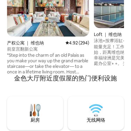
Loft ｜ 维也纳
泳池+按摩浴缸+蒸
产权公寓 ｜ 维也纳
平均评分 4.92 分（满分 5 分），共
4.92 (294)
松
能量充足！工作和
前皇宫翻新公寓
始，距离维也纳市
“Step into the charm of an old Palais as
幸福绿洲是完美的
you make your way up the grand marble
庭办公室+ +。 
staircase—or take the elevator— to a
台，包括私人游泳
once in a lifetime living room. Host
的水疗区、优雅奢
金色大厅附近度假屋的热门便利设施
friends and family in a one-of-a-kind
房。 对于单身人
living space, complete with frescoes, an
妇，商务人士，休
antique red marble fireplace, and high
忧无虑的时刻的人！现
ceilings. Please note, this is a historic
来获得你的家庭办
property with character, and while it’s
not flawless, it offers a truly unique
atmosphere. If you have any questions,
feel free to reach out to us.”
厨房
无线网络