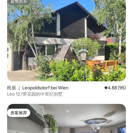
超赞房东
超赞房东
民居 ｜ Leopoldsdorf bei Wien
平均评分 4.88
4.88 (95)
Leo 12 /带花园的中世纪别墅
房客推荐
房客推荐