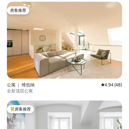
房客推荐
房客推荐
公寓 ｜ 维也纳
平均评分 4.94
4.94 (48)
全新顶层公寓
房客推荐
热门「房客推荐」