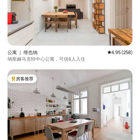
公寓 ｜ 维也纳
平均评分 4.95
4.95 (258)
纳斯赫马克特中心公寓，可供6人入住
房客推荐
热门「房客推荐」