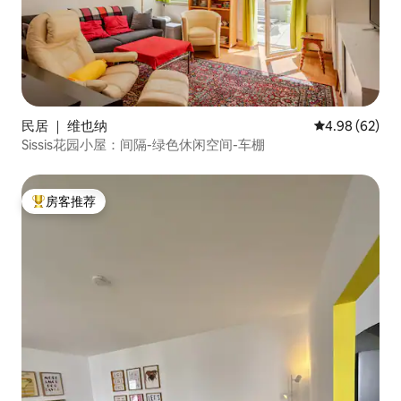
民居 ｜ 维也纳
平均评分 4.98
4.98 (62)
Sissis花园小屋：间隔-绿色休闲空间-车棚
房客推荐
热门「房客推荐」