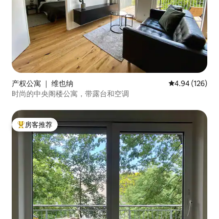
产权公寓 ｜ 维也纳
平均评分 4.94
4.94 (126)
时尚的中央阁楼公寓，带露台和空调
房客推荐
热门「房客推荐」