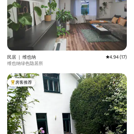
民居 ｜ 维也纳
平均评分 4.9
4.94 (17)
维也纳绿色隐居所
房客推荐
热门「房客推荐」