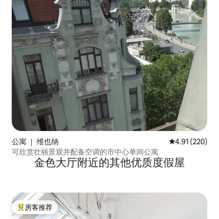
公寓 ｜ 维也纳
平均评分 4.91
4.91 (220)
可欣赏壮丽景观并配备空调的市中心单间公寓
金色大厅附近的其他优质度假屋
房客推荐
热门「房客推荐」