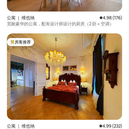
公寓 ｜ 维也纳
平均评分 4.98
4.98 (176)
宽敞豪华的公寓，配有设计师设计的厨房（2 卧 + 空调）
房客推荐
热门「房客推荐」
公寓 ｜ 维也纳
平均评分 4.99
4.99 (232)