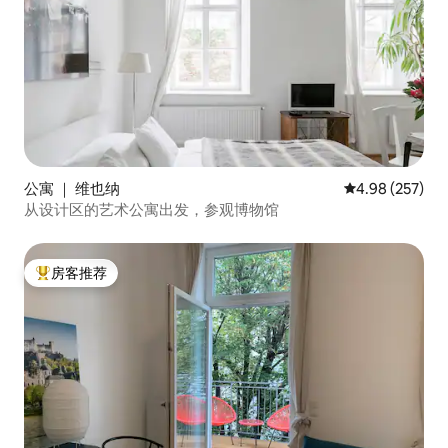
公寓 ｜ 维也纳
平均评分 4.98
4.98 (257)
从设计区的艺术公寓出发，参观博物馆
房客推荐
热门「房客推荐」