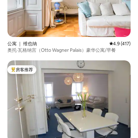
公寓 ｜ 维也纳
平均评分 4.9
4.9 (417)
奥托·瓦格纳宫（Otto Wagner Palais）豪华公寓/早餐
房客推荐
热门「房客推荐」