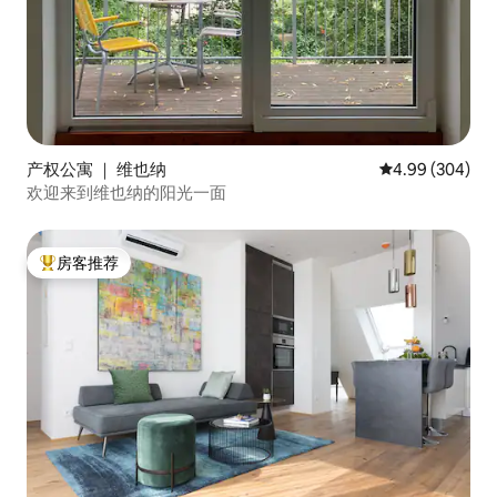
产权公寓 ｜ 维也纳
平均评分 4.99
4.99 (304)
欢迎来到维也纳的阳光一面
房客推荐
热门「房客推荐」