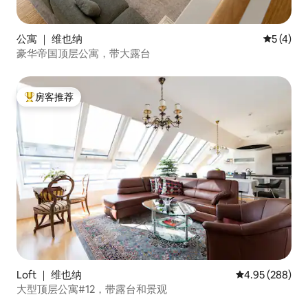
公寓 ｜ 维也纳
平均评分 
5 (4)
豪华帝国顶层公寓，带大露台
房客推荐
热门「房客推荐」
Loft ｜ 维也纳
平均评分 4.95
4.95 (288)
大型顶层公寓#12，带露台和景观