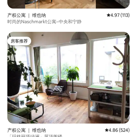
产权公寓 ｜ 维也纳
平均评分 4.97
4.97 (113)
时尚的Naschmarkt公寓–中央和宁静
房客推荐
房客推荐
产权公寓 ｜ 维也纳
平均评分 4.86
4.86 (524)
「玛格丽塔绿洲」屋顶阁楼