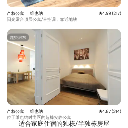
产权公寓 ｜ 维也纳
平均评分 4.99
4.99 (217)
阳光露台顶层公寓/带空调，靠近地铁
超赞房东
超赞房东
产权公寓 ｜ 维也纳
平均评分 4.87
4.87 (314)
位于维也纳时尚区的超棒安静公寓
适合家庭住宿的独栋/半独栋房屋