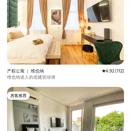
产权公寓 ｜ 维也纳
平均评分 4.92
4.92 (112)
维也纳迷人的老建筑绿洲
房客推荐
房客推荐