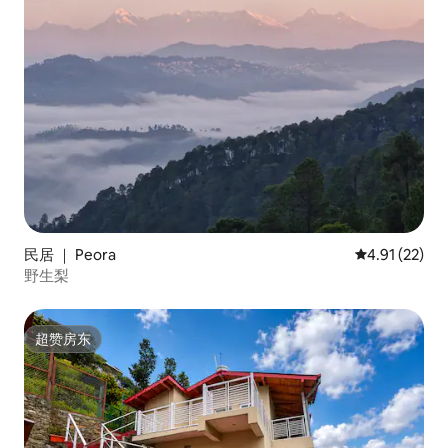
民居 ｜ Peora
平均评分 4.9
4.91 (22)
野生梨
超赞房东
超赞房东