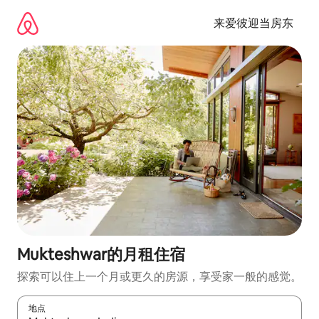
跳
至
来爱彼迎当房东
内
容
Mukteshwar的月租住宿
探索可以住上一个月或更久的房源，享受家一般的感觉。
地点