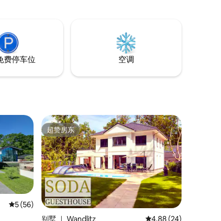
几十年来，在冷
舒适房源还配备了淋浴间、休闲休息区、
的地方。
小厨房和豪华的加大双人床。阅读更多：
免费停车位
空调
超赞房东
超赞房东
平均评分 5 分（满分 5 分），共 56 条评价
5 (56)
别墅 ｜ Wandlitz
平均评分 4.88 分（满分
4.88 (24)