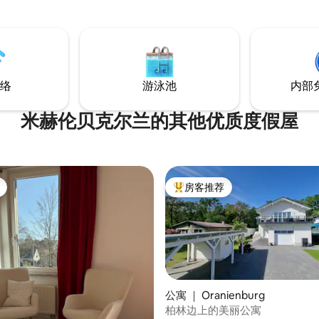
Glienicke Bridge ）很近。 
Schloss Lanke），除了度假
战期间，这座桥是交换间歇客人
还有业主的住宅以及一楼的办公
们尊重彼此的隐私。
络
游泳池
内部
米赫伦贝克尔兰的其他优质度假屋
房客推荐
热门「房客推荐」
公寓 ｜ Oranienburg
柏林边上的美丽公寓