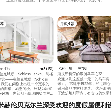
推荐
房客推荐
客推荐」
房客推荐
乡村小屋 ｜ 波茨坦
ndlitz
平均评分 5 分（满分 5 分），共 151 条评价
5 (151)
斯皮斯桥旁的浪漫马车之家！
克城堡（Schloss Lanke）阁楼
5 分），共 22 条评价
欢迎来到这座独一无二的马车房（
比——在兰克城堡（Schloss
米）。 它建于1922年，经过精
），我们在阁楼上出租一个宽敞的
采用高品质材料改造。 这座浪漫
方米的阁楼。城堡阁楼。外观为法式
于波茨坦别墅内，有古老的水果
兴风格，内部则为低调的极简主
树，直接位于Jungfernsee海
都市生活的舒适与巴尔尼姆自然
如果您愿意，您可以在早餐前在
密自然相遇。两者相结合，为您
米赫伦贝克尔兰深受欢迎的度假屋便利
泳。 离世界著名的格利尼克大桥
、放松和放慢节奏的完美环境。