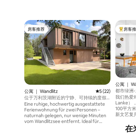
房客推荐
房客
房客推荐
热门「房
公寓 ｜ Wa
都市绿洲-兰
公寓 ｜ Wandlitz
平均评分 5 分（满分 
5 (22)
我们热爱对
位于万利茨湖附近的宁静、可持续的度假
Lanke
公寓
Eine ruhige, hochwertig ausgestattete
100平
Ferienwohnung für zwei Personen –
新文艺复
naturnah gelegen, nur wenige Minuten
义风格。
vom Wandlitzsee entfernt. Ideal für
公园的茂
在
Paare oder Alleinreisende, die Ruhe,
提供休息
Komfort und nachhaltiges Wohnen