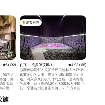
船屋 ｜ 
房客推荐
房客推
热门「房客推荐」
房客推
历史悠久
水上养生
改造的船屋
度假之旅
年）现已
可入住4人。
Buch
市区的完
度假，还
平均评分 5 分（满分 5 分），共 192 条评价
5 (192)
住宿 ｜ 克罗伊茨贝格
平均评分 4.98 分（满分
4.98 (115)
常特别的
凉爽夏季度假：克罗伊茨贝格私人水疗绿
洲
 90平方
逃离炙热的太阳、泛滥的湖泊和潮湿的街
心修复，并
道。滑入凉爽的夜间休憩之所，远离炎热
的别墅位
的夏季。跳入您的1.80x1.80米私人按摩浴
和核桃
缸，享受清冽的冒泡水流。 75平方米的绝
岸。 夏天，
对私密空间在遮光窗帘后等待着您，配有
湖中游
氛围灯光、凉爽的阴影和冰镇饮品，为您
设施
（
提供清爽的五星级体验。这间设计精美的