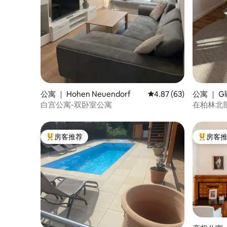
公寓 ｜ Hohen Neuendorf
平均评分 4.87 分（满分
4.87 (63)
公寓 ｜ Gli
白宫公寓-双卧室公寓
在柏林北
房客推荐
房客
热门「房客推荐」
热门「房