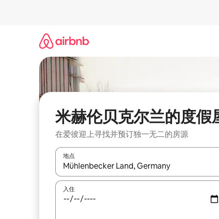
跳
至
内
容
米赫伦贝克尔兰的度假
在爱彼迎上寻找并预订独一无二的房源
地点
如有搜索结果，请使用上下方向键查看，或通过点
入住