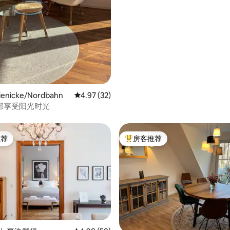
 5 分），共 63 条评价
enicke/Nordbahn
平均评分 4.97 分（满分 5 分），共 32 条评价
4.97 (32)
部享受阳光时光
推荐
房客推荐
客推荐」
热门「房客推荐」