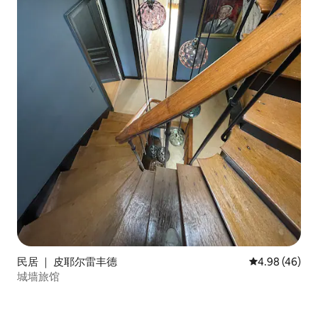
民居 ｜ 皮耶尔雷丰德
平均评分 4.98
4.98 (46)
城墙旅馆