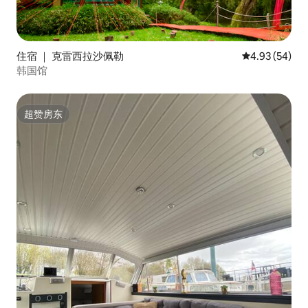
住宿 ｜ 克雷西拉沙佩勒
平均评分 4.93
4.93 (54)
韩国馆
超赞房东
超赞房东