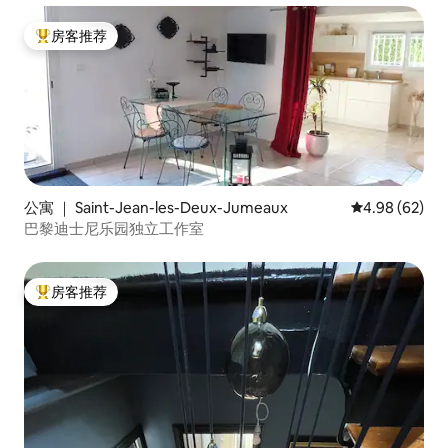
房客推荐
热门「房客推荐」
公寓 ｜ Saint-Jean-les-Deux-Jumeaux
平均评分 4.98
4.98 (62)
巴黎迪士尼乐园独立工作室
房客推荐
热门「房客推荐」