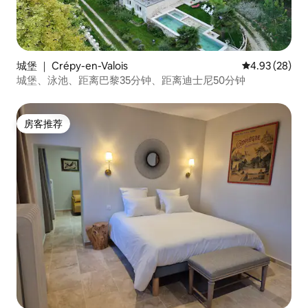
城堡 ｜ Crépy-en-Valois
平均评分 4.93
4.93 (28)
城堡、泳池、距离巴黎35分钟、距离迪士尼50分钟
房客推荐
房客推荐