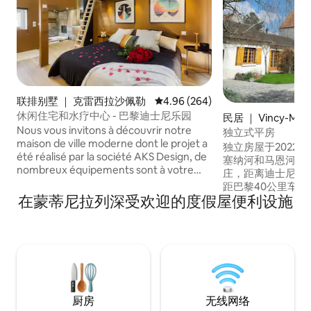
联排别墅 ｜ 克雷西拉沙佩勒
平均评分 4.96 分（满分 5 分），共
4.96 (264)
休闲住宅和水疗中心 - 巴黎迪士尼乐园
民居 ｜ Vincy-Man
Nous vous invitons à découvrir notre
独立式平房
maison de ville moderne dont le projet a
独立房屋于2022
été réalisé par la société AKS Design, de
塞纳河和马恩河以
nombreux équipements sont à votre
庄，距离迪士尼和
disposition pour vous offrir un moment
距巴黎40公里车程
de détente et de bien-être à seulement
在蒙蒂尼拉列深受欢迎的度假屋便利设施
靠近香槟地区。 
une dizaine de minutes en voiture de
包店和杂货店（Acy e
Disney et la vallée Village. Nous pouvons
距离超市10公里（Liz
organiser: arrivée romantique où
Transilien线P（Li
répondre à toute demande particulière.
靠近2024年奥运
N’hésitez pas à nous consulter.
厨房
无线网络