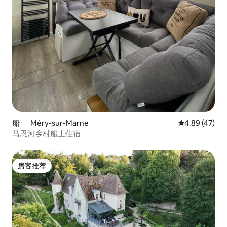
船 ｜ Méry-sur-Marne
平均评分 4.8
4.89 (47)
马恩河乡村船上住宿
房客推荐
房客推荐