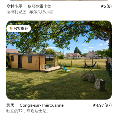
乡村小屋 ｜ 皮耶尔雷丰德
平均评分 
5 (8)
拉福利城堡 - 布尔戈特小屋
房客推荐
热门「房客推荐」
民居 ｜ Congis-sur-Thérouanne
平均评分 4.97
4.97 (97)
独立的T2，靠近迪士尼。