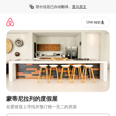
跳
部分信息已自动翻译。
显示原文
至
内
容
Use app
蒙蒂尼拉列的度假屋
在爱彼迎上寻找并预订独一无二的房源