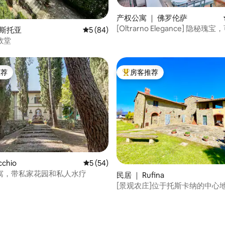
产权公寓 ｜ 佛罗伦萨
 5 分），共 6 条评价
[Oltrarno Elegance] 隐秘
皮斯托亚
平均评分 5 分（满分 5 分），共 84 条评价
5 (84)
罗伦萨美景
教堂
推荐
房客推荐
客推荐」
热门「房客推荐」
 5 分），共 44 条评价
chio
平均评分 5 分（满分 5 分），共 54 条评价
5 (54)
寓，带私家花园和私人水疗
民居 ｜ Rufina
[景观农庄]位于托斯卡纳的中心