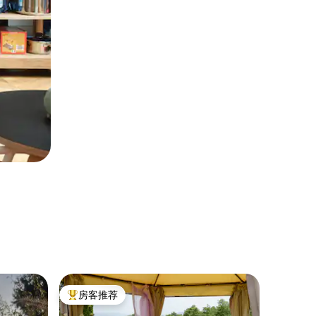
度假屋 ｜
房客推荐
超赞房
热门「房客推荐」
超赞房
托斯卡纳酒