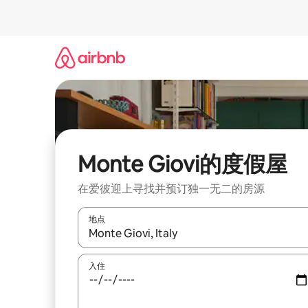
跳
至
内
容
Monte Giovi的度假屋
在爱彼迎上寻找并预订独一无二的房源
地点
如有搜索结果，请使用上下方向键查看，或通过点
入住