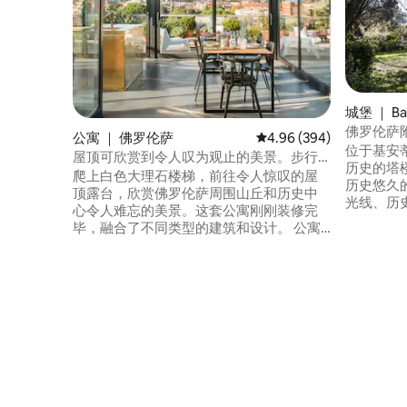
城堡 ｜ Bag
佛罗伦萨
公寓 ｜ 佛罗伦萨
平均评分 4.96 分（满分 
4.96 (394)
位于基安蒂别
屋顶可欣赏到令人叹为观止的美景。步行
历史的塔
即可抵达米兰大教堂。
爬上白色大理石楼梯，前往令人惊叹的屋
历史悠久
顶露台，欣赏佛罗伦萨周围山丘和历史中
光线、历
心令人难忘的美景。这套公寓刚刚装修完
调）。 360°全景，如画般的托斯卡纳山丘
毕，融合了不同类型的建筑和设计。 公寓
一路延伸
内有足够的空间供您使用智能工作站：互
院。 地理位置优越，非常适合家庭入住，
联网速度快、稳定，每个角落都可以使
度过一段难忘的时
用。 我们特别注意对所有关键区域进行消
（包括森
毒，特别是通过臭氧发生器对空间进行消
位置便利
毒。 这套公寓刚刚经过重新装修，风格非
常特别，融合了不同的建筑和设计风格。
这是一套位于20世纪中期建筑的最后一层
的2层公寓，位于历史悠久的市中心外：一
楼设有卧室（一间套房和第二间卧室）、
卫生间和衣柜房。 套房设有优雅的起居