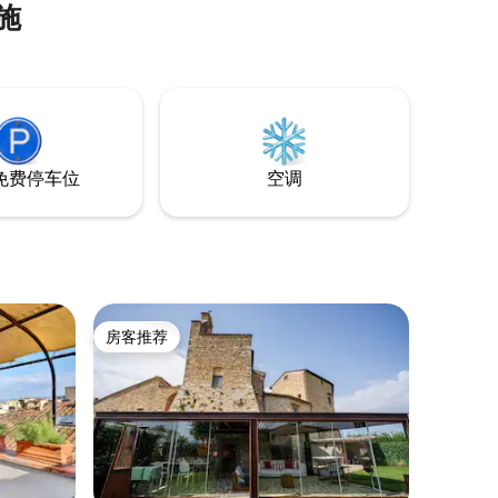
施
i）的
合享受宁静和
斯卡纳的
免费停车位
空调
房客推荐
房客推荐