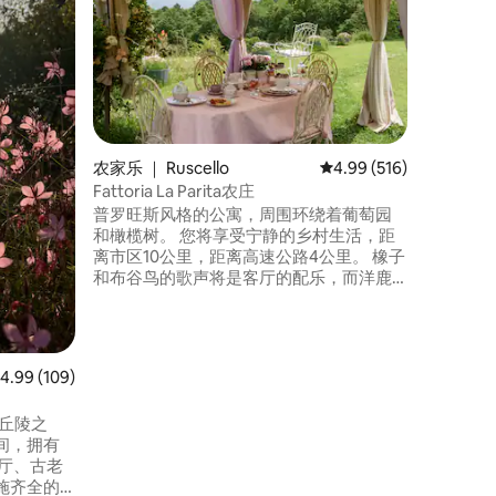
在托斯卡
界上最大
落于雷杰
与葡萄园的全景。 
台、小庭
您彻底远离尘
约40分
Mall
农家乐 ｜ Ruscello
平均评分 4.99 分（满分 
4.99 (516)
到
Fattoria La Parita农庄
普罗旺斯风格的公寓，周围环绕着葡萄园
和橄榄树。 您将享受宁静的乡村生活，距
离市区10公里，距离高速公路4公里。 橡子
和布谷鸟的歌声将是客厅的配乐，而洋鹿
则在橄榄树中燃烧。 包含基本的意大利早
餐（咖啡、茶、牛奶、饼干等），但如果
您更喜欢在餐桌上享用更丰富的早餐，费
用为每人15欧元（5至15岁为10欧元，5岁以
均评分 4.99 分（满分 5 分），共 109 条评价
4.99 (109)
下儿童免费）。提供电动车壁式充电桩。
i丘陵之
间，拥有
厅、古老
施齐全的