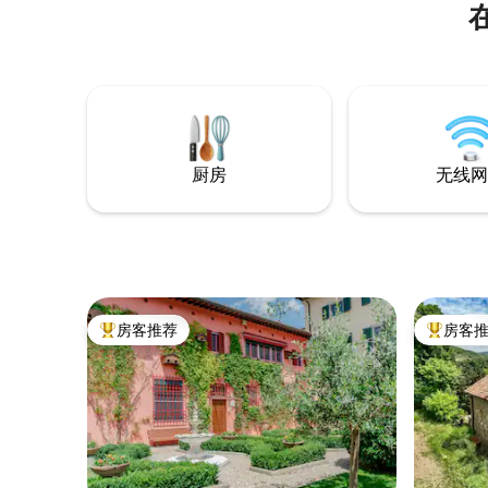
区，玻璃和铁制隔板将其与带阳台和壁炉
的双人卧室分开。 第二间卧室配有带镜子
的大衣柜、精美的沙发和双床客房，可随
意处置。 通过优雅的白色大理石楼梯，我
们可以进入全新的屋顶厨房和宽敞的露
台，欣赏佛罗伦萨周围的山丘和历史中心
的老建筑景点。 公寓完全供房客使用，可
通过楼梯或电梯进入，并设有独立楼层通
厨房
无线网
道。 屋顶露台仅供房客使用，只能从公寓
内部通过楼梯进入。在同一楼层的独立公
寓里住着房东，随时为您提供帮助！ 房东
就住在隔壁，如有需要，随时为您服务。
Chez Geraldine是一套位于历史中心外的
公寓。这里主要是住宅区，但步行15分钟即
可抵达大教堂、佛罗伦萨学院美术馆和圣
马可广场。附近有食品店、餐厅和酒吧。
房客推荐
房客
热门「房客推荐」
热门「房
房客可使用4辆自行车（成人尺寸），房费
包含这些费用。请小心使用，每次离开时
都要锁好，谢谢。如果因疏忽而导致盗窃
或严重损坏，您将被要求支付160欧元的自
行车费用。谢谢 步行：步行仅需15分钟即
可抵达市中心。 乘坐巴士：距离大楼仅几
步之遥，有前往市中心和车站的巴士。