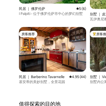
民居 ｜ 佛罗伦萨
平均评分 5 分（满分
5 (6)
I Palpiti - 位于佛罗伦萨市中心的梦幻别墅
别墅 ｜ 
瓦伊奥尼
房客推荐
房客
房客推荐
热门「房
民居 ｜ Barberino Tavarnelle
平均评分 4.95 分（满分
4.95 (44)
别墅 ｜ Vic
基安蒂的美妙别墅，全景花园
别墅内公
值得探索的目的地