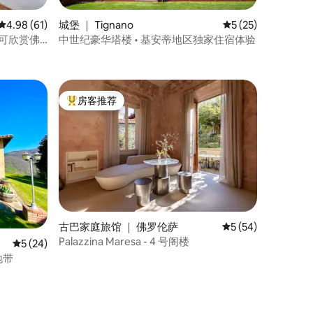
平均评分 4.98 分（满分 5 分），共 61 条评价
4.98 (61)
城堡 ｜ Tignano
平均评分 5 分（满分
5 (25)
瑰宝，可欣赏佛
中世纪豪华塔楼 • 基安蒂地区独家住宿体验
房客推荐
热门「房客推荐」
古巴家庭旅馆 ｜ 佛罗伦萨
平均评分 5 分（满分
5 (54)
Palazzina Maresa - 4 号阁楼
平均评分 5 分（满分 5 分），共 24 条评价
5 (24)
地带