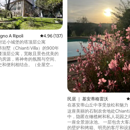
no A Ripoli
平均评分 4.96 分（满分 5 分），共 137 条评价
4.96 (137)
附近小城堡的塔顶层公寓
5 分），共 394 条评价
墅（Chianti Villa）的900年
楼顶层公寓，宽敞且景色优美的
的房源，将神奇的氛围与空间、
史和便利相结合。（全屋空
至佛罗伦萨；阳光充足的私人庭
光。 宽敞的私人房源
林）。 步行即可抵达村庄商店。
，可看到佛罗伦萨。
民居 ｜ 基安蒂格雷沃
平
在基安蒂山丘中享受放松和魅力
这座美丽的石制农舍地处Chiant
中，隐匿在橄榄树和私人花园之
一座全景游泳池。 一层包含大客
的壁炉和烤箱、明亮的客厅和设