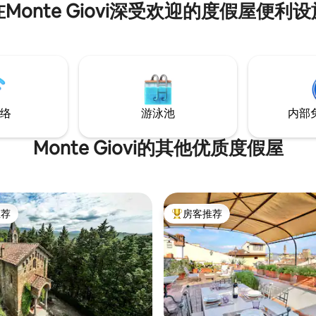
在Monte Giovi深受欢迎的度假屋便利设
厨房。 一楼有三间套房，包括卧室、书房
和独立卫生间。 通过大门和白色道路进入
私人物业，距离基安蒂（Chiant
Strada小镇仅500米。非常适
放松。地理位置优越，是游览托
最佳地点。
络
游泳池
内部
Monte Giovi的其他优质度假屋
推荐
房客推荐
客推荐」
热门「房客推荐」