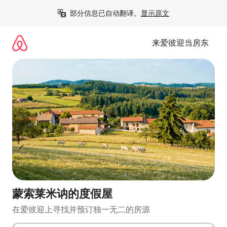
跳
部分信息已自动翻译。
显示原文
至
内
容
来爱彼迎当房东
蒙索莱米讷的度假屋
在爱彼迎上寻找并预订独一无二的房源