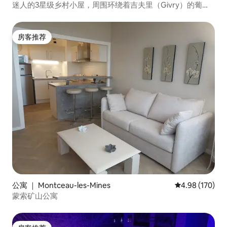
迷人的3星级乡村小屋，周围环绕着吉夫里（Givry）的葡萄
园
房客推荐
房客推荐
公寓 ｜ Montceau-les-Mines
平均评分 4.98
4.98 (170)
蒙索矿山公寓