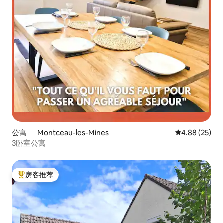
公寓 ｜ Montceau-les-Mines
平均评分 4.88
4.88 (25)
3卧室公寓
房客推荐
热门「房客推荐」