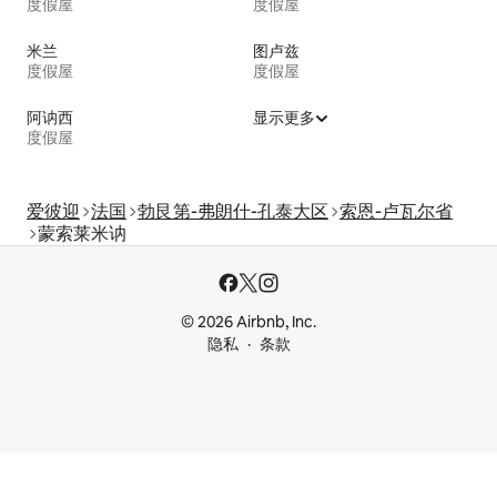
度假屋
度假屋
米兰
图卢兹
度假屋
度假屋
阿讷西
显示更多
度假屋
爱彼迎
法国
勃艮第-弗朗什-孔泰大区
索恩-卢瓦尔省
蒙索莱米讷
© 2026 Airbnb, Inc.
隐私
条款