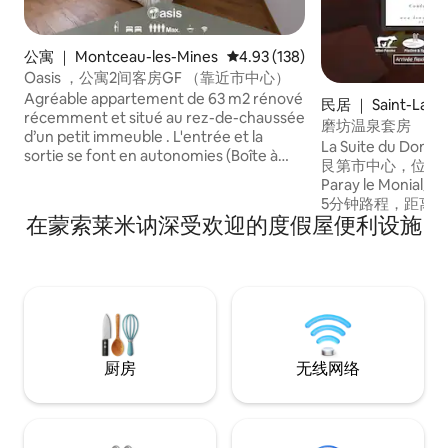
公寓 ｜ Montceau-les-Mines
平均评分 4.93 分（满分 5 分），共
4.93 (138)
Oasis ，公寓2间客房GF （靠近市中心）
Agréable appartement de 63 m2 rénové
民居 ｜ Saint-Laur
récemment et situé au rez-de-chaussée
enay
磨坊温泉套房
d’un petit immeuble . L'entrée et la
La Suite du Dom
sortie se font en autonomies (Boîte à
艮第市中心，位于Chal
clés) Merci aux voyageurs de respecter
Paray le Monia
le lieu et de rendre l'appartement
5分钟路程，距离巴
comme vous l’avez trouvé . 🚘 un parking
在蒙索莱米讷深受欢迎的度假屋便利设施
和40分钟内抵达里昂站
est situé juste en face l'appartement 🚶à
仅5分钟路程，让您
5 minutes de la gare et 15 du centre-ville
是为了让您从一开
在这个秘密的地方
全被想象和构想的
系。
厨房
无线网络