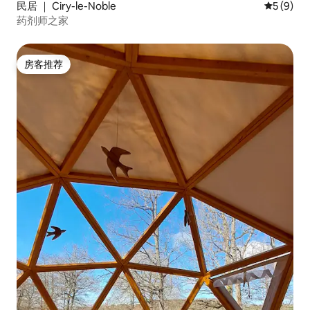
民居 ｜ Ciry-le-Noble
平均评分 
5 (9)
药剂师之家
房客推荐
房客推荐