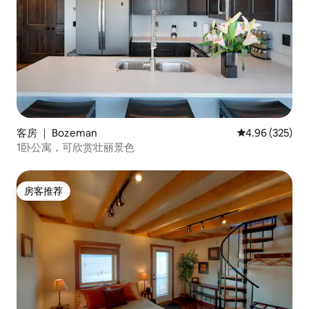
客房 ｜ Bozeman
平均评分 4.96
4.96 (325)
1卧公寓，可欣赏壮丽景色
房客推荐
房客推荐