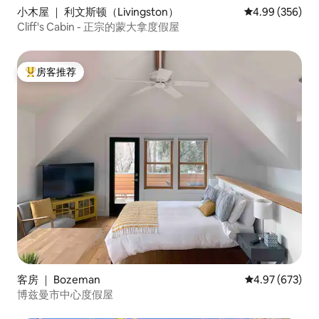
小木屋 ｜ 利文斯顿（Livingston）
平均评分 4.99
4.99 (356)
Cliff's Cabin - 正宗的蒙大拿度假屋
房客推荐
热门「房客推荐」
客房 ｜ Bozeman
平均评分 4.97
4.97 (673)
博兹曼市中心度假屋