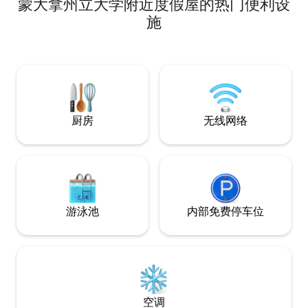
蒙大拿州立大学附近度假屋的热门便利设
大双人床、设备齐全的厨房、高速无线网
足够远，可以享受
络和专属的路边停车位。 步行2个街区即可
拿风情，配备了您
施
到达杂货店、咖啡馆和库珀公园（Cooper
我们希望您能像在
Park），或步行10–15分钟即可到达市中心
备齐全的厨房、空
的餐厅、啤酒厂和购物场所。 如果此房源
衣房等。 The Broken Edge可供2人入住
已被预订，请查看我们的第二套公寓，301
（1张标准双人床）。 您的蒙大拿冒
号房。 感谢您入住我们的房源！ 安静时
在等待您，在此期
段：晚上9点至早上7点
厨房
无线网络
游泳池
内部免费停车位
空调