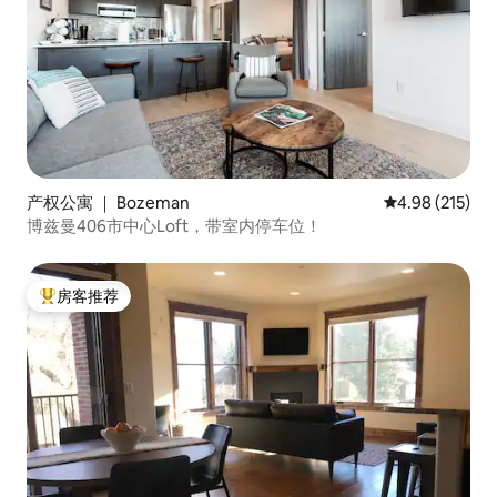
产权公寓 ｜ Bozeman
平均评分 4.98
4.98 (215)
博兹曼406市中心Loft，带室内停车位！
房客推荐
热门「房客推荐」