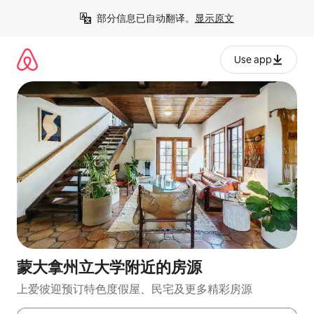
跳
部分信息已自动翻译。
显示原文
至
内
容
Use app
蒙大拿州立大学附近的房源
上爱彼迎预订特色度假屋、民宅及更多精彩房源