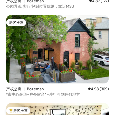
产权公寓 ｜ Bozeman
平均评分 4.87
4.87 (127)
公园景观|步行小径|位置优越，靠近MSU
房客推荐
房客推荐
产权公寓 ｜ Bozeman
平均评分 4.98
4.98 (309)
*市中心奢华+户外露台* ~步行可到任何地方
房客推荐
热门「房客推荐」