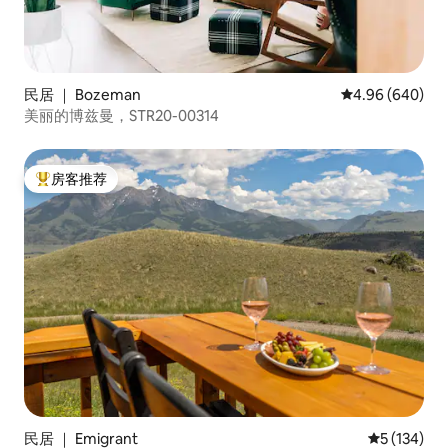
民居 ｜ Bozeman
平均评分 4.96 
4.96 (640)
美丽的博兹曼，STR20-00314
房客推荐
热门「房客推荐」
民居 ｜ Emigrant
平均评分 5 
5 (134)