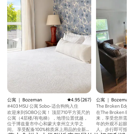
公寓 ｜ Bozeman
平均评分 4.95 分（满分 5 分），共
4.95 (267)
公寓 ｜ Bozeman
#403 MSU 公寓 Sobo-适合狗狗入住
The Broken E
欢迎来到SOBO公寓！ 顶层710平方英尺的
在The Broken Ed
公寓（4层楼/有电梯），地理位置优越，
来，享受您所需的一切
位于博兹曼市中心和蒙大拿州立大学之
年的外观不起眼，
间。 享受配备100%棉质床上用品的全新加
人。步行即可抵达主街