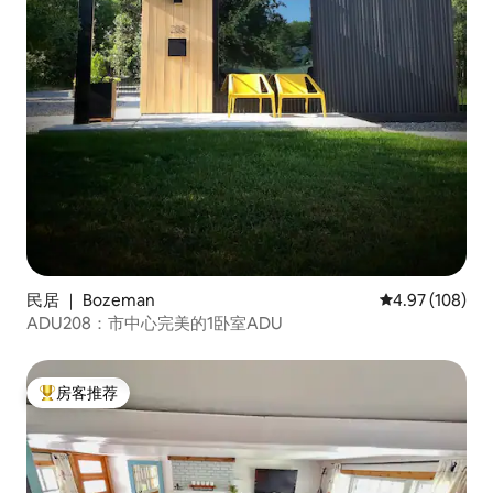
民居 ｜ Bozeman
平均评分 4.97
4.97 (108)
ADU208：市中心完美的1卧室ADU
房客推荐
热门「房客推荐」