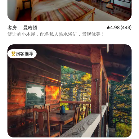
客房 ｜ 曼哈顿
平均评分 4.98
4.98 (443)
舒适的小木屋，配备私人热水浴缸，景观优美！
房客推荐
热门「房客推荐」