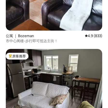
公寓 ｜ Bozeman
平均评分 4.9 
4.9 (833)
市中心阁楼-步行即可抵达主街！
房客推荐
热门「房客推荐」