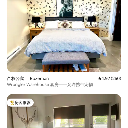
产权公寓 ｜ Bozeman
平均评分 4.97
4.97 (260)
Wrangler Warehouse 套房——允许携带宠物
房客推荐
热门「房客推荐」