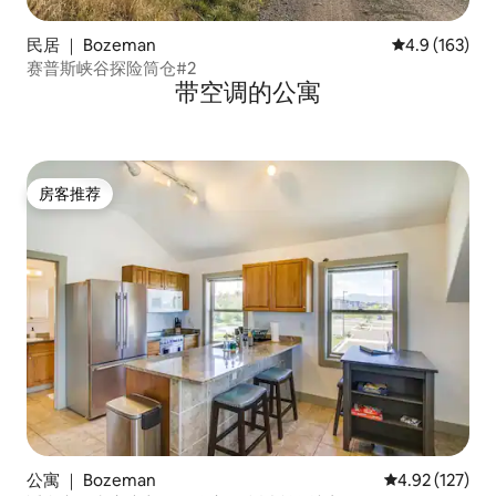
民居 ｜ Bozeman
平均评分 4.9
4.9 (163)
赛普斯峡谷探险筒仓#2
带空调的公寓
房客推荐
房客推荐
公寓 ｜ Bozeman
平均评分 4.92
4.92 (127)