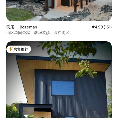
民居 ｜ Bozeman
平均评分 4.99
4.99 (151)
山区单间公寓，奢华装修，高档街区
房客推荐
热门「房客推荐」