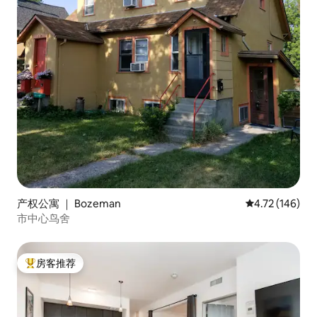
产权公寓 ｜ Bozeman
平均评分 4.72
4.72 (146)
市中心鸟舍
房客推荐
热门「房客推荐」