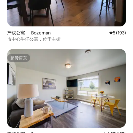
产权公寓 ｜ Bozeman
平均评分 5 
5 (193)
市中心牛仔公寓，位于主街
超赞房东
超赞房东