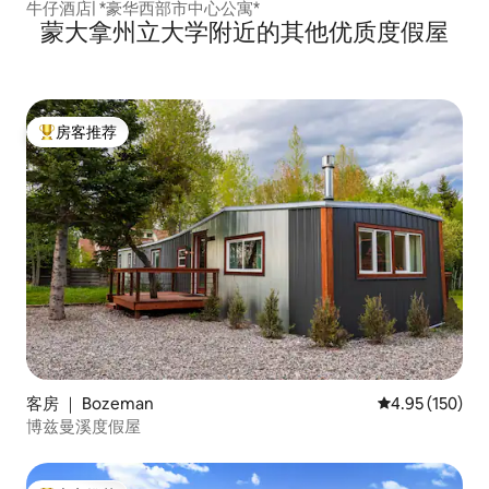
牛仔酒店| *豪华西部市中心公寓*
蒙大拿州立大学附近的其他优质度假屋
房客推荐
热门「房客推荐」
客房 ｜ Bozeman
平均评分 4.95
4.95 (150)
博兹曼溪度假屋