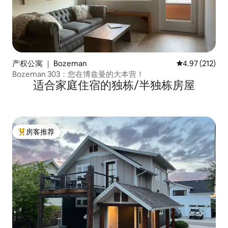
产权公寓 ｜ Bozeman
平均评分 4.97
4.97 (212)
Bozeman 303：您在博兹曼的大本营！
适合家庭住宿的独栋/半独栋房屋
房客推荐
热门「房客推荐」