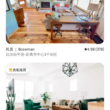
民居 ｜ Bozeman
平均评分 4.98
4.98 (378)
比尔街平房-距离市中心3个街区
房客推荐
热门「房客推荐」