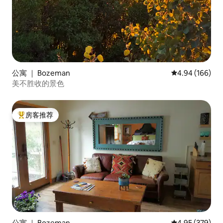
公寓 ｜ Bozeman
平均评分 4.94
4.94 (166)
美不胜收的景色
房客推荐
热门「房客推荐」
公寓 ｜ Bozeman
平均评分 4.95
4.95 (379)