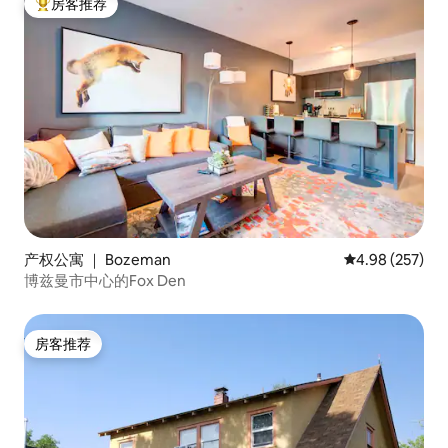
房客推荐
热门「房客推荐」
产权公寓 ｜ Bozeman
平均评分 4.98
4.98 (257)
博兹曼市中心的Fox Den
房客推荐
房客推荐