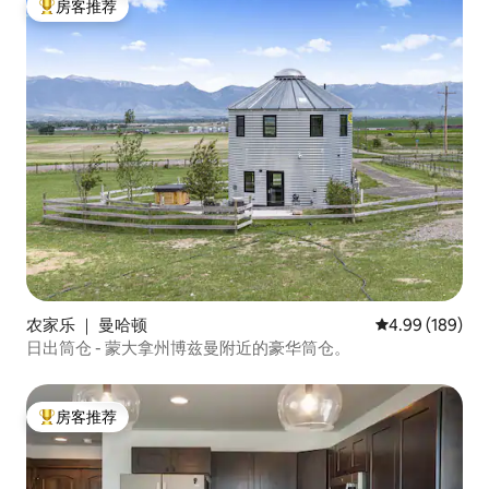
房客推荐
热门「房客推荐」
农家乐 ｜ 曼哈顿
平均评分 4.99
4.99 (189)
日出筒仓 - 蒙大拿州博兹曼附近的豪华筒仓。
房客推荐
热门「房客推荐」