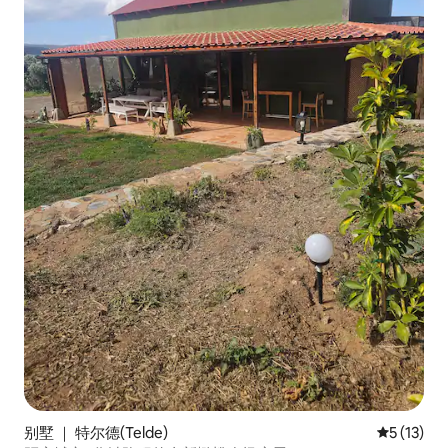
别墅 ｜ 特尔德(Telde)
平均评分 5
5 (13)