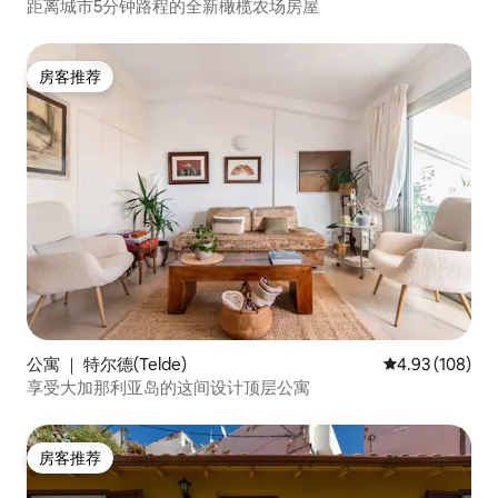
距离城市5分钟路程的全新橄榄农场房屋
房客推荐
房客推荐
公寓 ｜ 特尔德(Telde)
平均评分 4.93
4.93 (108)
享受大加那利亚岛的这间设计顶层公寓
房客推荐
房客推荐