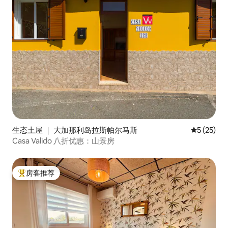
生态土屋 ｜ 大加那利岛拉斯帕尔马斯
平均评分 5
5 (25)
Casa Valido 八折优惠：山景房
房客推荐
热门「房客推荐」