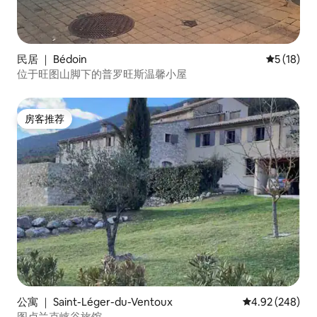
民居 ｜ Bédoin
平均评分 5
5 (18)
位于旺图山脚下的普罗旺斯温馨小屋
房客推荐
房客推荐
公寓 ｜ Saint-Léger-du-Ventoux
平均评分 4.92
4.92 (248)
图卢兰克峡谷旅馆