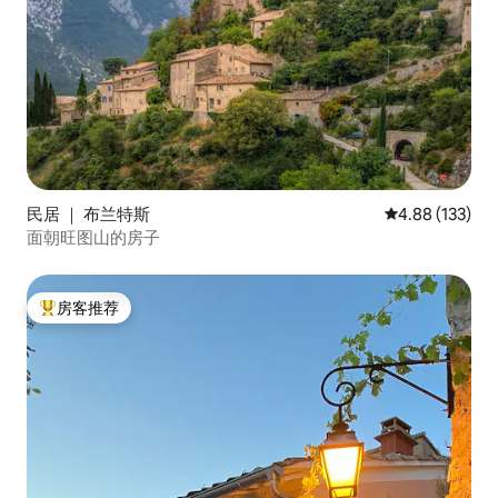
民居 ｜ 布兰特斯
平均评分 4.88
4.88 (133)
面朝旺图山的房子
房客推荐
热门「房客推荐」