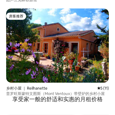
房客推荐
房客推荐
乡村小屋 ｜ Reilhanette
平均评分 5
5 (11)
普罗旺斯蒙特文图斯（Mont Ventoux）带壁炉的乡村小屋
享受家一般的舒适和实惠的月租价格