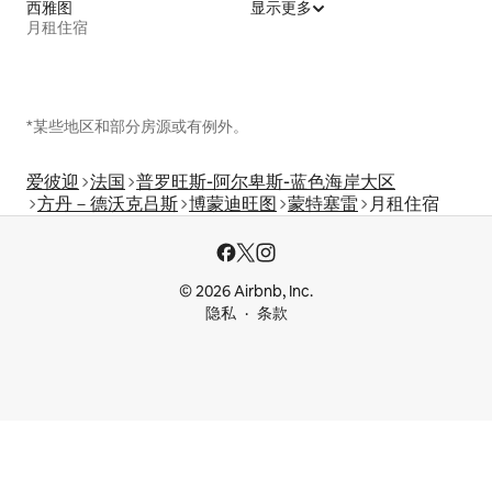
西雅图
显示更多
月租住宿
*某些地区和部分房源或有例外。
爱彼迎
法国
普罗旺斯-阿尔卑斯-蓝色海岸大区
方丹－德沃克吕斯
博蒙迪旺图
蒙特塞雷
月租住宿
© 2026 Airbnb, Inc.
隐私
条款