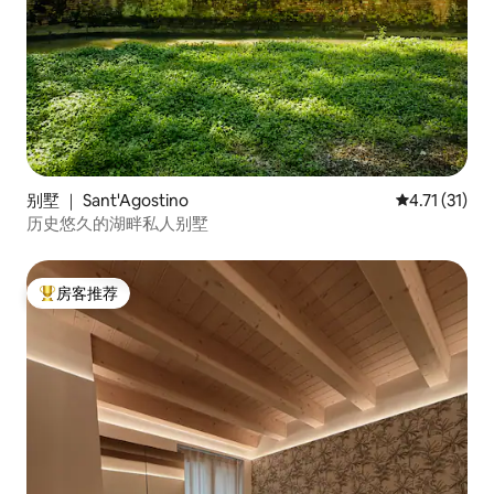
别墅 ｜ Sant'Agostino
平均评分 4.7
4.71 (31)
历史悠久的湖畔私人别墅
房客推荐
热门「房客推荐」