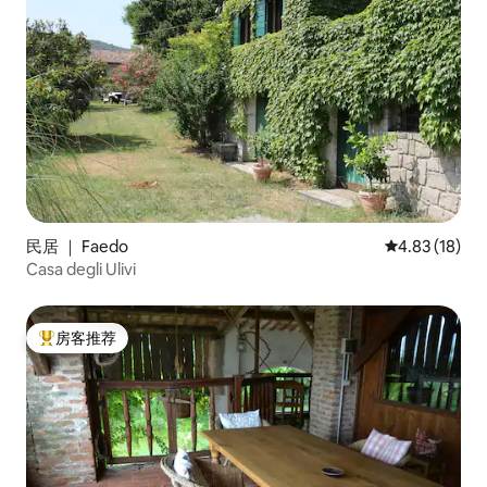
民居 ｜ Faedo
平均评分 4.8
4.83 (18)
Casa degli Ulivi
房客推荐
热门「房客推荐」