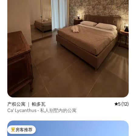
产权公寓 ｜ 帕多瓦
平均评分 5
5 (12)
Ca' Lycanthus - 私人别墅内的公寓
房客推荐
热门「房客推荐」