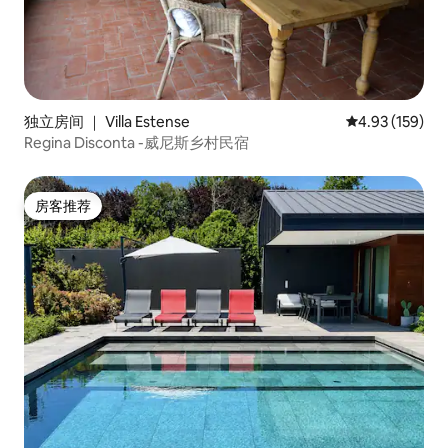
独立房间 ｜ Villa Estense
平均评分 4.93
4.93 (159)
Regina Disconta -威尼斯乡村民宿
房客推荐
房客推荐