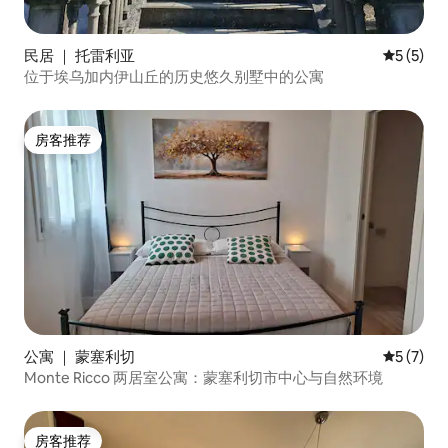
民居 ｜ 托雷利亚
平均评分 
5 (5)
位于埃乌加内伊山丘的历史悠久别墅中的公寓
房客推荐
房客推荐
公寓 ｜ 蒙塞利切
平均评分 
5 (7)
Monte Ricco 两居室公寓：蒙塞利切市中心与自然环境
房客推荐