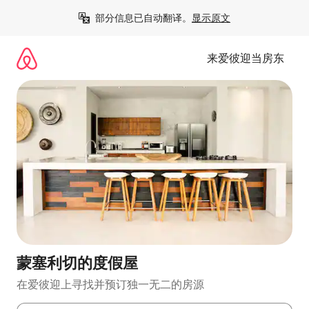
跳
部分信息已自动翻译。
显示原文
至
内
容
来爱彼迎当房东
蒙塞利切的度假屋
在爱彼迎上寻找并预订独一无二的房源