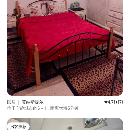
民居 ｜ 莫纳斯提尔
平均评分 4.7
4.71 (17)
位于宁静城市的S + 1，距离大海5分钟
房客推荐
房客推荐