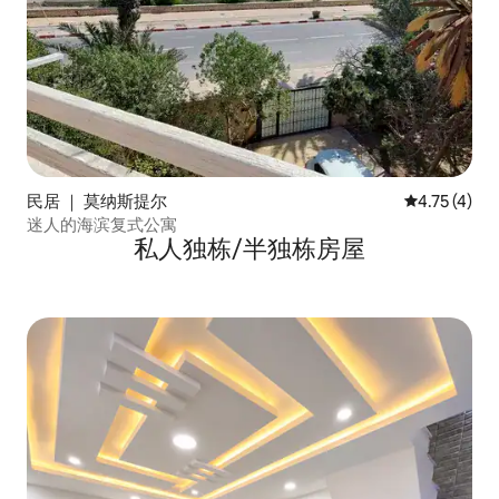
民居 ｜ 莫纳斯提尔
平均评分 4.
4.75 (4)
迷人的海滨复式公寓
私人独栋/半独栋房屋