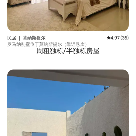
民居 ｜ 莫纳斯提尔
平均评分 4.97
4.97 (36)
罗马纳别墅位于莫纳斯提尔（靠近悬崖）
周租独栋/半独栋房屋