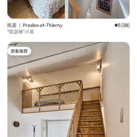
民居 ｜ Presles-et-Thierny
平均评分 5
5 (38)
“凯瑟琳”小屋
房客推荐
房客推荐