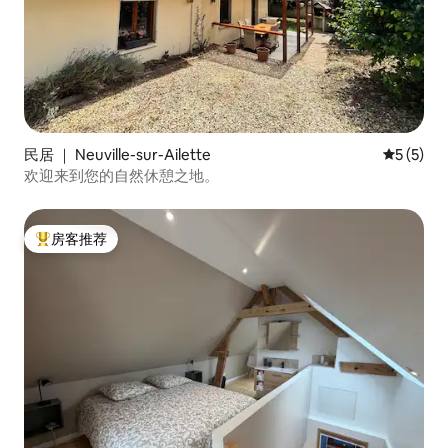
民居 ｜ Neuville-sur-Ailette
平均评分 
5 (5)
欢迎来到您的自然休憩之地。
房客推荐
热门「房客推荐」