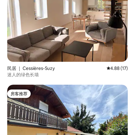
民居 ｜ Cessières-Suzy
平均评分 4.8
4.88 (17)
迷人的绿色长墙
房客推荐
房客推荐