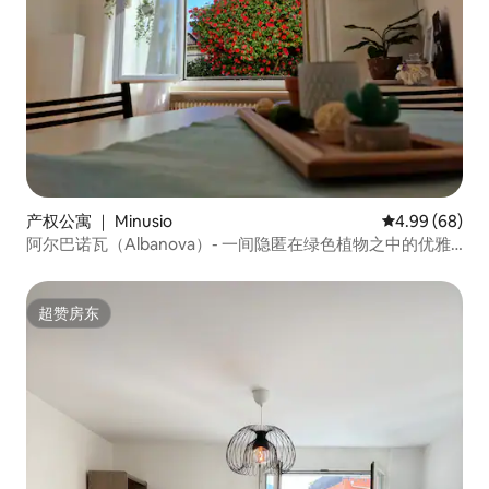
产权公寓 ｜ Minusio
平均评分 4.99
4.99 (68)
阿尔巴诺瓦（Albanova）- 一间隐匿在绿色植物之中的优雅
公寓
超赞房东
超赞房东