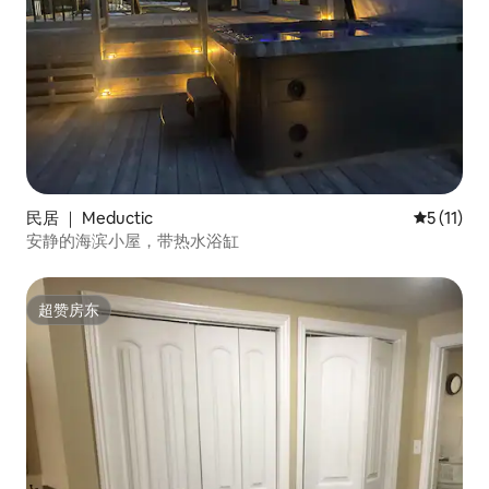
民居 ｜ Meductic
平均评分 5
5 (11)
安静的海滨小屋，带热水浴缸
超赞房东
超赞房东