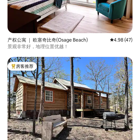
产权公寓 ｜ 欧塞奇比奇(Osage Beach)
平均评分 4.9
4.98 (47)
景观非常好，地理位置优越！
房客推荐
热门「房客推荐」