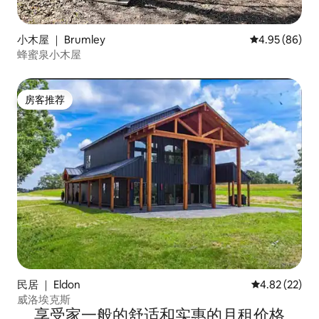
小木屋 ｜ Brumley
平均评分 4.95
4.95 (86)
蜂蜜泉小木屋
房客推荐
房客推荐
民居 ｜ Eldon
平均评分 4.8
4.82 (22)
威洛埃克斯
享受家一般的舒适和实惠的月租价格