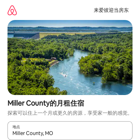
跳
至
来爱彼迎当房东
内
容
Miller County的月租住宿
探索可以住上一个月或更久的房源，享受家一般的感觉。
地点
如有搜索结果，请使用上下方向键查看，或通过点击或滑动手势浏