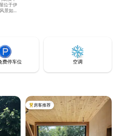
一个风景如画
敞的公共
以及可欣
 如果
/活动/单
免费停车位
空调
房客推荐
热门「房客推荐」