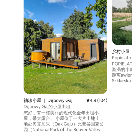
乡村小屋 ｜
Popiel
POPIEL
漩涡的小房
距离ạwie
Szklars
您可以欣赏
全景。 这栋房子有两间独立卧室（ 1间位于
夹层）、
袖珍小屋 ｜ Dębowy Gaj
平均评分 4.9 分（满分 
4.9 (104)
个壁炉和
Dębowy Gaj的小屋出租
入。您可
您好，有一栋美丽的现代化全年出租小
屋，带大露台。 小屋位于一大片土地上，
地处奥克加朱（Oak Gaju）比弗谷国家公
园（National Park of the Beaver Valley）