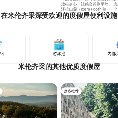
放松身心，让感官得到平静。 房屋位于伊
泽拉山麓（Izera Foothills）
在米伦齐采深受欢迎的度假屋便利设施
的小村庄郊外。 我们的优势是宽
区域，包括客厅、厨房和餐厅，
赏巨大克尔科诺谢山脉美景的露台。
您想在我们这里举办工作坊/摄影
身派对，请联系我们。 欢迎入住 Ania和
Sławek
络
游泳池
内部
米伦齐采的其他优质度假屋
房客推荐
房客推荐