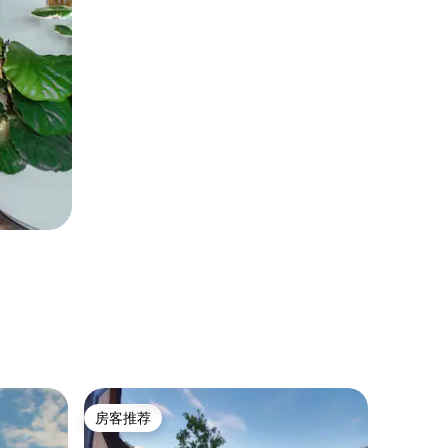
农家仓房 ｜
房客推荐
房客
房客推荐
热门「
Wronki 