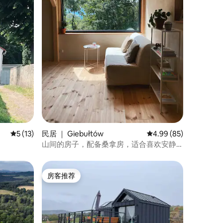
平均评分 5 分（满分 5 分），共 13 条评价
5 (13)
民居 ｜ Giebułtów
平均评分 4.99 分（满分
4.99 (85)
山间的房子，配备桑拿房，适合喜欢安静
的人。
房客推荐
房客推荐