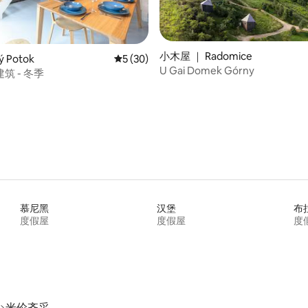
小木屋 ｜ Radomice
ý Potok
平均评分 5 分（满分 5 分），共 30 条评价
5 (30)
U Gai Domek Górny
筑 - 冬季
 5 分），共 84 条评价
慕尼黑
汉堡
布
度假屋
度假屋
度
米伦齐采