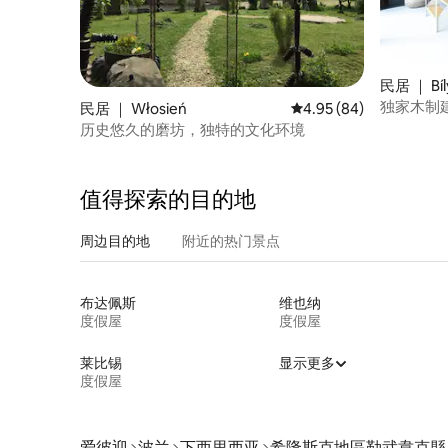
民居 ｜ Bíl
独家木制建
民居 ｜ Włosień
平均评分 4.95 分（满分
4.95 (84)
历史悠久的磨坊，独特的文化环境
值得探索的目的地
周边目的地
附近的热门景点
布达佩斯
维也纳
度假屋
度假屋
莱比锡
显示更多
度假屋
爱彼迎
波兰
下西里西亚
希隆斯克地區勒武韋克縣