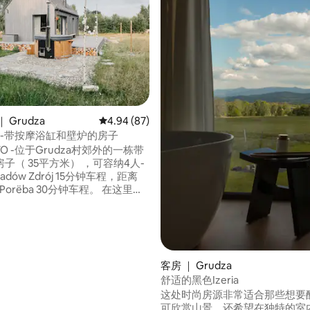
 Grudza
平均评分 4.94 分（满分 5 分），共 87 条评价
4.94 (87)
ato -带按摩浴缸和壁炉的房子
ATO -位于Grudza村郊外的一栋带
子（ 35平方米） ，可容纳4人-
radów Zdrój 15分钟车程，距离
ka Porëba 30分钟车程。 在这里，
到素德腾（ Sudeten ）的美妙
厨房、卫生间和客厅。 我们有一
5 分），共 104 条评价
热水浴缸，可直接从大露台进
以免费使用木柴。
客房 ｜ Grudza
舒适的黑色Izeria
这处时尚房源非常适合那些想要
可欣赏山景，还希望在独特的室