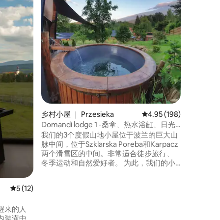
欢迎来到Łą
洲！我们
谷仓中。 在这里，您不仅可以在绿色环境
中舒适地
塘，里面
您可以在那里
Zdró
与大自然
旅游天堂
乡村小屋 ｜ Przesieka
平均评分 4.95 分（满分 
4.95 (198)
Domandi lodge 1 -桑拿、热水浴缸、日光
浴台、大自然
我们的3个度假山地小屋位于波兰的巨大山
脉中间，位于Szklarska Poreba和Karpacz
两个滑雪区的中间。非常适合徒步旅行、
冬季运动和自然爱好者。 为此，我们的小
屋配备了滑雪衣柜、鞋干燥器、红外桑
拿、热水浴缸、露台和私人停车位。 我们
平均评分 5 分（满分 5 分），共 12 条评价
5 (12)
附近有一个非常著名的瀑布，那里可以游
泳。 室内设计非常舒适独特，配备所有现
醒来的人
代化设施-无线网络、智能电视、现代化厨
内装潢中
房……