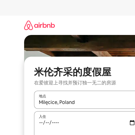
跳
至
内
容
米伦齐采的度假屋
在爱彼迎上寻找并预订独一无二的房源
地点
如有搜索结果，请使用上下方向键查看，或通过点
入住