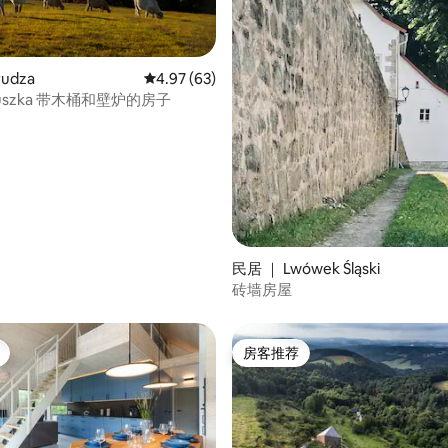
 5 分），共 72 条评价
udza
平均评分 4.97 分（满分 5 分），共 63 条评价
4.97 (63)
#Widogruszka 带木桶和壁炉的房子
民居 ｜ Lwówek Śląski
砖墙房屋
房客推荐
房客推荐