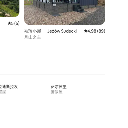
平均评分 5 分（满分 5 分），共 5 条评价
5 (5)
袖珍小屋 ｜ Jeżów Sudecki
平均评分 4.98 分（满分
4.98 (89)
月山之主
拉迪斯拉发
萨尔茨堡
假屋
度假屋