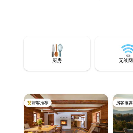
风景如画的美丽地区。 可提供热水浴缸，
需额外收费180波兰兹罗提/天，最少2天。
这里是远离城市喧嚣的完美休憩之地，有
许多美丽的森林和山区、博布尔河、一家
马场、一条自行车道、徒步小径以及许多
纪念碑和城堡。我们不出租用于举办派
对。
厨房
无线网
房客推荐
房客推荐
热门「房客推荐」
房客推荐