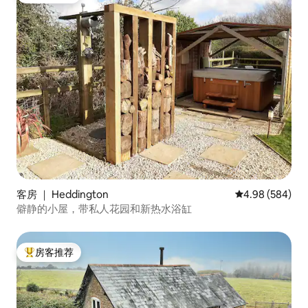
客房 ｜ Heddington
平均评分 4.98
4.98 (584)
僻静的小屋，带私人花园和新热水浴缸
房客推荐
热门「房客推荐」