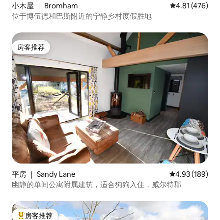
小木屋 ｜ Bromham
平均评分 4.81
4.81 (476)
位于博伍德和巴斯附近的宁静乡村度假胜地
房客推荐
房客推荐
平房 ｜ Sandy Lane
平均评分 4.93
4.93 (189)
幽静的单间公寓附属建筑，适合狗狗入住，威尔特郡
房客推荐
热门「房客推荐」