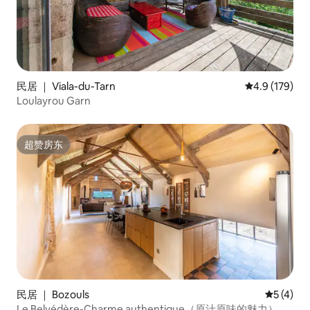
民居 ｜ Viala-du-Tarn
平均评分 4.9
4.9 (179)
Loulayrou Garn
超赞房东
超赞房东
民居 ｜ Bozouls
平均评分 
5 (4)
Le Belvédère-Charme authentique（原汁原味的魅力）