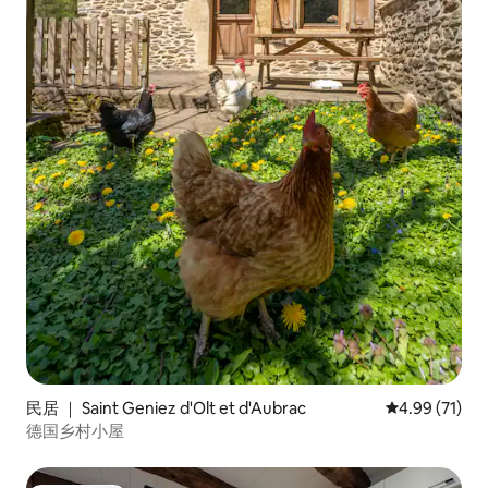
民居 ｜ Saint Geniez d'Olt et d'Aubrac
平均评分 4.9
4.99 (71)
德国乡村小屋