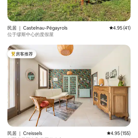
民居 ｜ Castelnau-Pégayrols
平均评分 4.9
4.95 (41)
位于缪斯中心的度假屋
房客推荐
热门「房客推荐」
民居 ｜ Creissels
平均评分 4.95
4.95 (155)