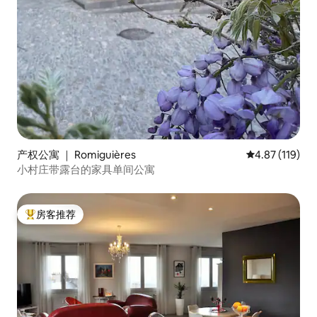
产权公寓 ｜ Romiguières
平均评分 4.87
4.87 (119)
小村庄带露台的家具单间公寓
房客推荐
热门「房客推荐」