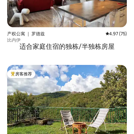
产权公寓 ｜ 罗德兹
平均评分 4.9
4.97 (75)
比内伊
适合家庭住宿的独栋/半独栋房屋
房客推荐
热门「房客推荐」