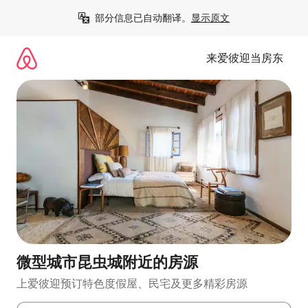
跳
部分信息已自动翻译。
显示原文
至
内
容
来爱彼迎当房东
微型城市昆虫城附近的房源
上爱彼迎预订特色度假屋、民宅及更多精彩房源