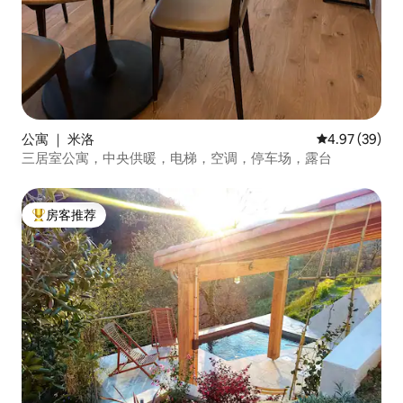
公寓 ｜ 米洛
平均评分 4.97
4.97 (39)
三居室公寓，中央供暖，电梯，空调，停车场，露台
房客推荐
热门「房客推荐」