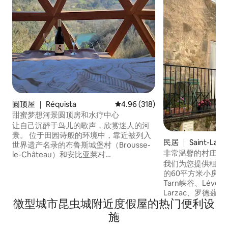
圆顶屋 ｜ Réquista
平均评分 4.96 分（满分 5 分），共
4.96 (318)
甜蜜梦想河景圆顶房和水疗中心
让自己沉醉于鸟儿的歌声，欣赏迷人的河
景。 位于田园诗般的环境中，靠近被列入
民居 ｜ Saint-Laur
世界遗产名录的布鲁斯城堡村（Brousse-
vézou
非常温馨的村庄房
le-Château）和安比亚莱村
我们为您提供租赁位
（Ambialet）。 Sweet Dream圆顶屋是您
的60平方米小房子。 距
与亲朋好友分享美好时光的完美场所。 无
Tarn峡谷、Lévézo
论您是喜欢派对的狂欢者还是不喜欢派对
Larzac、罗德
的沉稳者，请继续寻找；此房源专为宁静
微型城市昆虫城附近度假屋的热门便利设
徒步旅行 与家人
而设。 靠近图卢兹、阿尔比、罗德兹、蒙
地区提供的所有美丽
彼利埃 私人水疗 浪漫 星空 河景 附近的旅
施
楼，无障碍通道。 
游活动