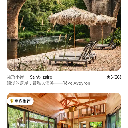
袖珍小屋 ｜ Saint-Izaire
平均评分 5
5 (26)
浪漫的房屋，带私人海滩——Rêve Aveyron
房客推荐
热门「房客推荐」