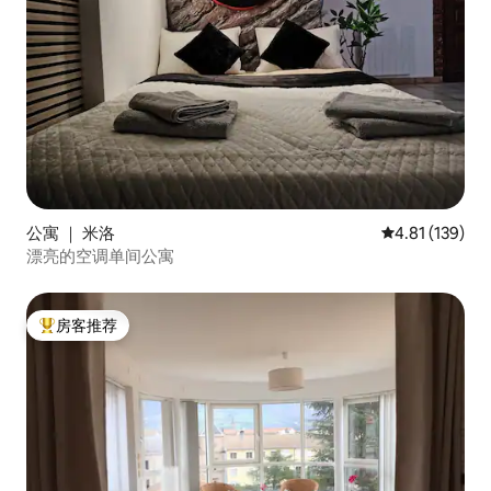
公寓 ｜ 米洛
平均评分 4.81
4.81 (139)
漂亮的空调单间公寓
房客推荐
热门「房客推荐」