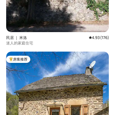
民居 ｜ 米洛
平均评分 4.93
4.93 (176)
迷人的家庭住宅
房客推荐
热门「房客推荐」