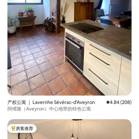
产权公寓 ｜ Lavernhe Sévérac-d'Aveyron
平均评分 4.84
4.84 (208)
阿维隆（Aveyron）中心地带的特色公寓
房客推荐
热门「房客推荐」