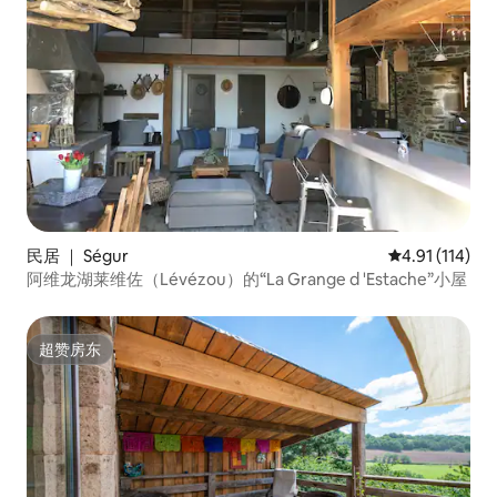
民居 ｜ Ségur
平均评分 4.91
4.91 (114)
阿维龙湖莱维佐（Lévézou）的“La Grange d 'Estache”小屋
超赞房东
超赞房东