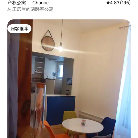
产权公寓 ｜ Chanac
平均评分 4.83
4.83 (196)
村庄房屋的两卧室公寓
房客推荐
房客推荐