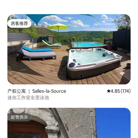
房客推荐
房客推荐
产权公寓 ｜ Salles-la-Source
平均评分 4.85
4.85 (174)
迷你工作室全景泳池
超赞房东
超赞房东