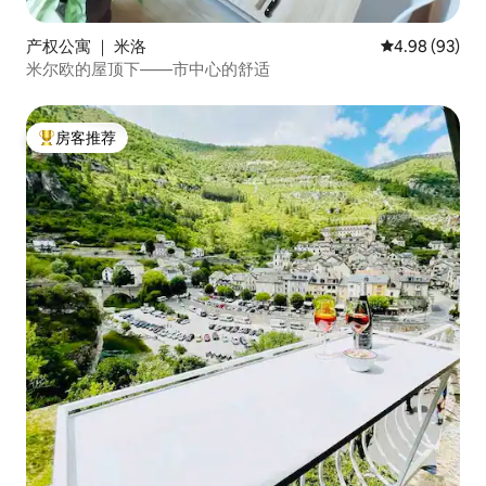
产权公寓 ｜ 米洛
平均评分 4.98
4.98 (93)
米尔欧的屋顶下——市中心的舒适
房客推荐
热门「房客推荐」