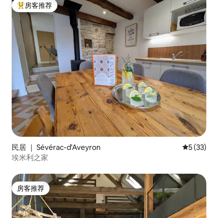
房客推荐
热门「房客推荐」
民居 ｜ Sévérac-d'Aveyron
平均评分 5
5 (33)
埃米利之家
房客推荐
房客推荐