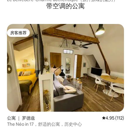
带空调的公寓
房客推荐
房客推荐
公寓 ｜ 罗德兹
平均评分 4.95
4.95 (112)
The Néo in 17，舒适的公寓，历史中心