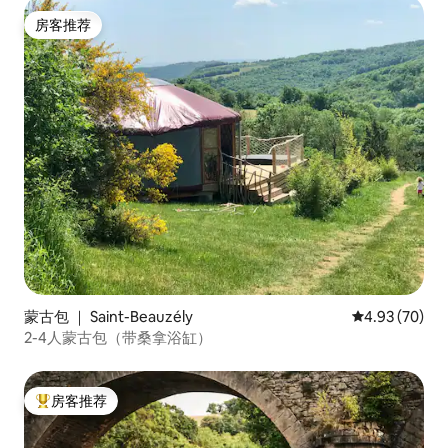
房客推荐
房客推荐
蒙古包 ｜ Saint-Beauzély
平均评分 4.93
4.93 (70)
2-4人蒙古包（带桑拿浴缸）
房客推荐
热门「房客推荐」