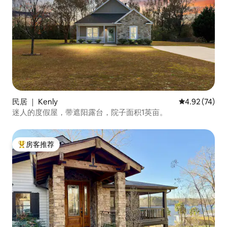
民居 ｜ Kenly
平均评分 4.9
4.92 (74)
迷人的度假屋，带遮阳露台，院子面积1英亩。
房客推荐
热门「房客推荐」