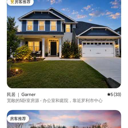
房客推荐
热门「房客推荐」
民居 ｜ Garner
平均评分 5
5 (33)
宽敞的5卧室房源 - 办公室和庭院，靠近罗利市中心
房客推荐
房客推荐