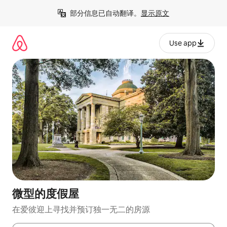
跳
部分信息已自动翻译。
显示原文
至
内
容
Use app
微型的度假屋
在爱彼迎上寻找并预订独一无二的房源