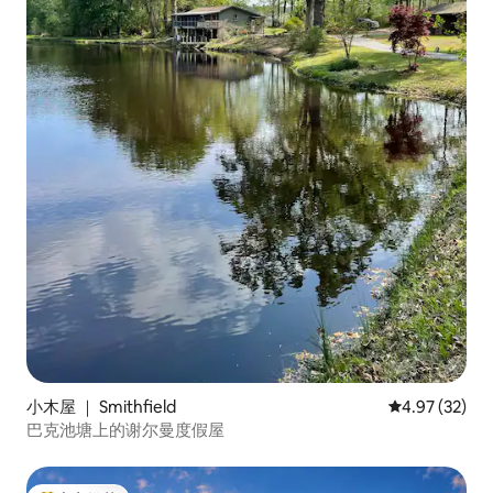
小木屋 ｜ Smithfield
平均评分 4.9
4.97 (32)
巴克池塘上的谢尔曼度假屋