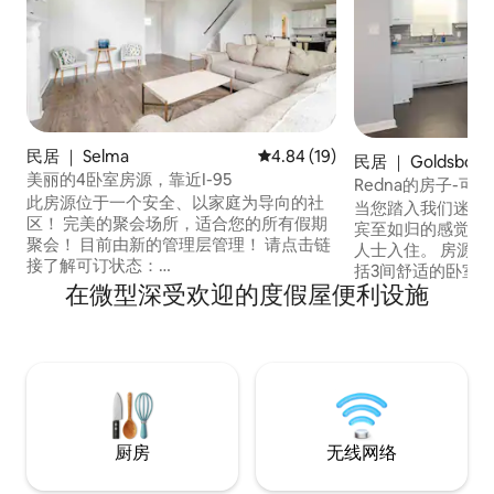
民居 ｜ Selma
平均评分 4.84 分（满分 5 分），
4.84 (19)
民居 ｜ Goldsboro
美丽的4卧室房源，靠近I-95
Redna的房子-可
此房源位于一个安全、以家庭为导向的社
当您踏入我们迷人
区！ 完美的聚会场所，适合您的所有假期
宾至如归的感觉，
聚会！ 目前由新的管理层管理！ 请点击链
人士入住。 房源位于Goldsboro以西，包
接了解可订状态：
括3间舒适的卧室，配
airbnb.com/h/4bed4bathneari95 我们提
在微型深受欢迎的度假屋便利设施
无线网络，配备2
供宽敞的房子，设有宽敞的双人后院、可
区。 附近有购物中心和几家餐厅，距离戈
调节的舒适床、吧台、烤架、火坑、免费
尔兹伯勒市中心、
停车、无线网络、洗衣机/烘干机、咖啡、
院和西摩·约翰逊
干净的毛巾/床上用品、充气床垫等！ 我们
距离Cornealius P
就在附近： 史密斯菲尔德市中心 商店 I-95
分钟路程。
高速公路 罗利/威尔逊/戈尔兹伯勒
厨房
无线网络