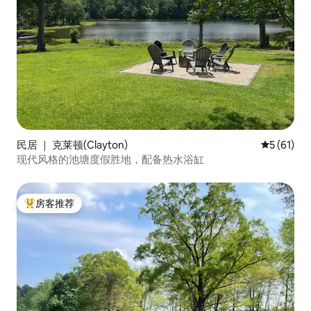
民居 ｜ 克莱顿(Clayton)
平均评分 5
5 (61)
现代风格的池塘度假胜地，配备热水浴缸
房客推荐
热门「房客推荐」