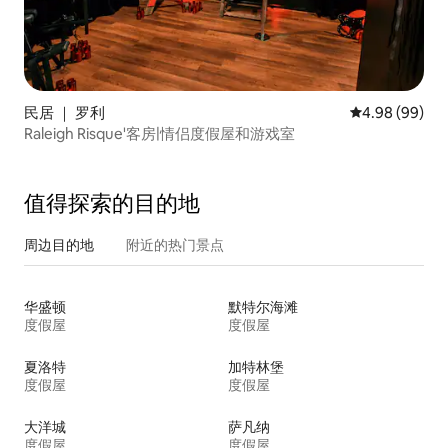
民居 ｜ 罗利
平均评分 4.98
4.98 (99)
Raleigh Risque'客房|情侣度假屋和游戏室
值得探索的目的地
周边目的地
附近的热门景点
华盛顿
默特尔海滩
度假屋
度假屋
夏洛特
加特林堡
度假屋
度假屋
大洋城
萨凡纳
度假屋
度假屋