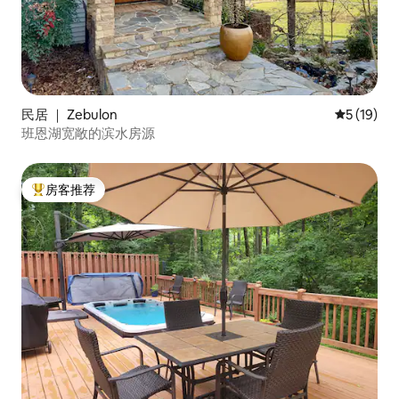
民居 ｜ Zebulon
平均评分 5
5 (19)
班恩湖宽敞的滨水房源
房客推荐
热门「房客推荐」