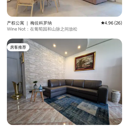
产权公寓 ｜ 梅佐科罗纳
平均评分 4.96
4.96 (26)
Wine Not：在葡萄园和山脉之间放松
房客推荐
房客推荐