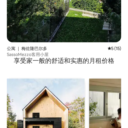
公寓 ｜ 梅佐隆巴尔多
平均评分 5
5 (15)
SassoMezzo客用小屋
享受家一般的舒适和实惠的月租价格