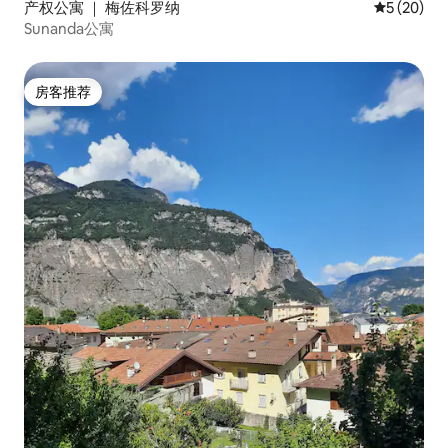
产权公寓 ｜ 梅佐科罗纳
平均评分 5
5 (20)
Sunanda公寓
房客推荐
房客推荐