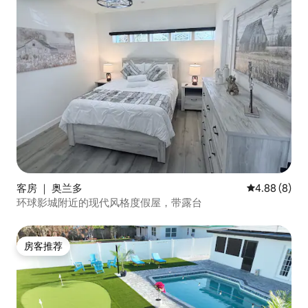
客房 ｜ 奥兰多
平均评分 4.8
4.88 (8)
环球影城附近的现代风格度假屋，带露台
房客推荐
房客推荐