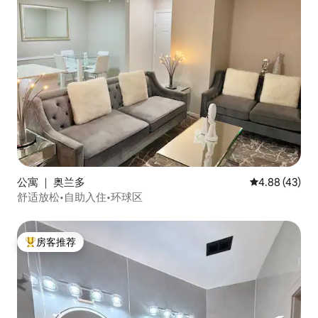
公寓 ｜ 奥兰多
平均评分 4.8
4.88 (43)
舒适放松•自助入住•环球区
房客推荐
热门「房客推荐」