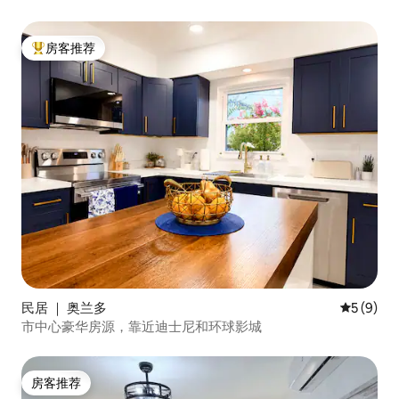
房客推荐
热门「房客推荐」
民居 ｜ 奥兰多
平均评分 
5 (9)
市中心豪华房源，靠近迪士尼和环球影城
房客推荐
房客推荐