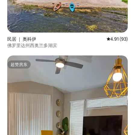
民居 ｜ 奥科伊
平均评分 4.9
4.91 (93)
佛罗里达州西奥兰多湖滨
超赞房东
超赞房东