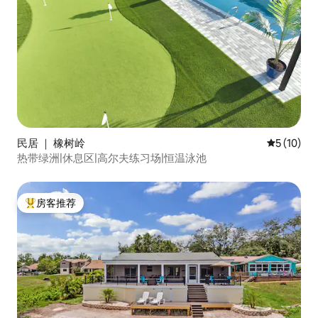
民居 ｜ 橡树岭
平均评分 5
5 (10)
热带绿洲|休息区|高尔夫练习场|恒温泳池
房客推荐
热门「房客推荐」