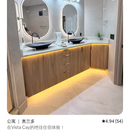
公寓 ｜ 奥兰多
平均评分 4.94
4.94 (54)
在Vista Cay的绝佳住宿体验！