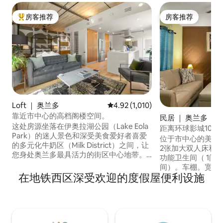
房客推荐
房客推荐
热门「房客推荐」
房客推荐
Loft ｜ 奥兰多
平均评分 4.92 分（满分 5 分），共 
4.92 (1,010)
靠近市中心的高档阁楼空间。
民居 ｜ 奥兰多
这处房源坐落在伊奥拉湖公园（Lake Eola
距离环球影城10分
Park）的迷人景色和深受美食爱好者喜爱
位于市中心的美丽
的多元化牛奶区（Milk District）之间，让
2张加大双人床和1
您身处奥兰多最具活力的街区中心地带。
功能卫生间（ 1间
这套房源于 2026 年 3 月全面翻修，采用开
间）。车棚。宽敞
放式布局，配有落地窗户，自然光线充
在地铁西区深受欢迎的度假屋便利设施
用！客厅很舒适，
足。 当您准备好外出探索时，这里距离冬
和躺椅。厨房设施
季公园（Winter Park）的高档餐饮和购物
桌和椅子。洗衣机
场所以及桑顿公园（Thornton Park）的步
抵达环球影城，几
行街道、美术馆和充满活力的氛围仅几分
道、Mall of Mi
钟车程。