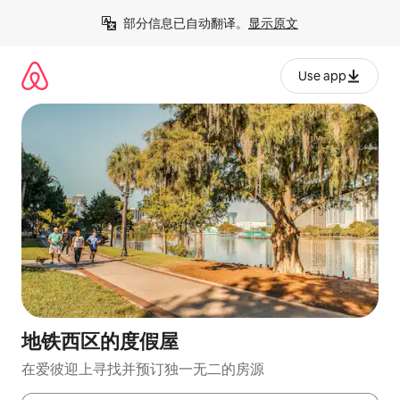
跳
部分信息已自动翻译。
显示原文
至
内
容
Use app
地铁西区的度假屋
在爱彼迎上寻找并预订独一无二的房源