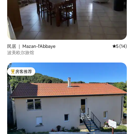
民居 ｜ Mazan-l'Abbaye
平均评分 5
5 (14)
波美欧尔旅馆
房客推荐
热门「房客推荐」