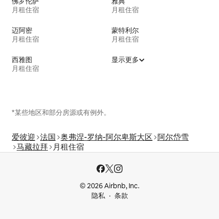
佛罗伦萨
雅典
月租住宿
月租住宿
迈阿密
蒙特利尔
月租住宿
月租住宿
西雅图
显示更多
月租住宿
*某些地区和部分房源或有例外。
爱彼迎
法国
奥弗涅-罗纳-阿尔卑斯大区
阿尔岱雪
马藏拉拜
月租住宿
© 2026 Airbnb, Inc.
隐私
条款