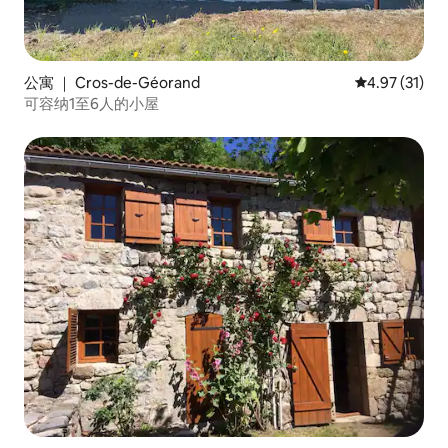
公寓 ｜ Cros-de-Géorand
平均评分 4.9
4.97 (31)
可容纳1至6人的小屋