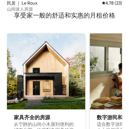
民居 ｜ Le Roux
平均评分 4.7
4.78 (23)
山间迷人房源
享受家一般的舒适和实惠的月租价格
家具齐全的房源
数字游民和旅
从宁静的山间小木屋到便利的
适合数字游民和