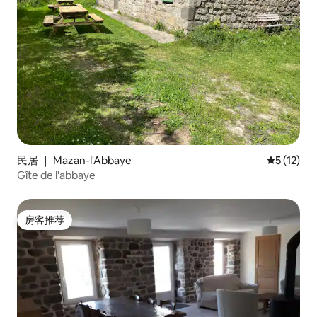
民居 ｜ Mazan-l'Abbaye
平均评分 5
5 (12)
Gîte de l'abbaye
房客推荐
房客推荐