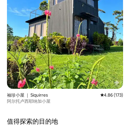
袖珍小屋 ｜ Siquirres
平均评分 4.86
4.86 (173)
阿尔托卢西耶纳加小屋
值得探索的目的地