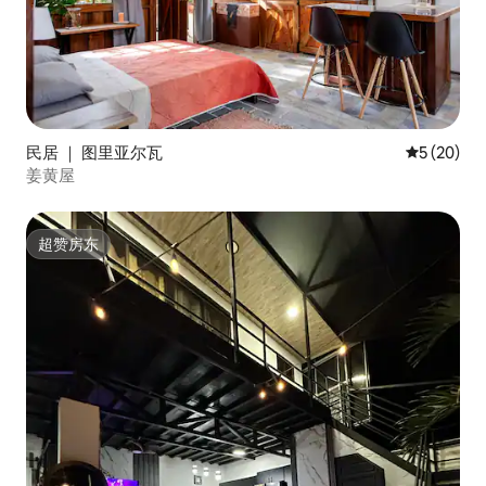
民居 ｜ 图里亚尔瓦
平均评分 5
5 (20)
姜黄屋
超赞房东
超赞房东