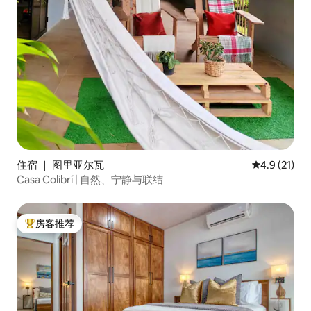
住宿 ｜ 图里亚尔瓦
平均评分 4.
4.9 (21)
Casa Colibrí | 自然、宁静与联结
房客推荐
热门「房客推荐」