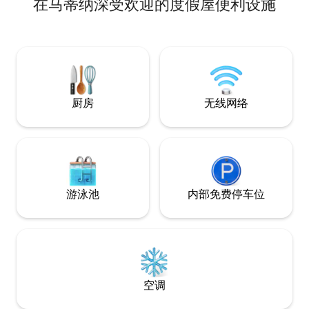
在马蒂纳深受欢迎的度假屋便利设施
美丽的奥罗西谷（Orosi Valley）Tapantí地
区，非常适合观鸟、步行、跑步、骑自行
车和享受附近的河流。 周围环绕着Tapantí
国家公园。 位置： • 距离卡塔戈1小时车程
•距离奥罗西市中心35分钟路程 • 距离塔潘
蒂国家公园15分钟车程
厨房
无线网络
游泳池
内部免费停车位
空调