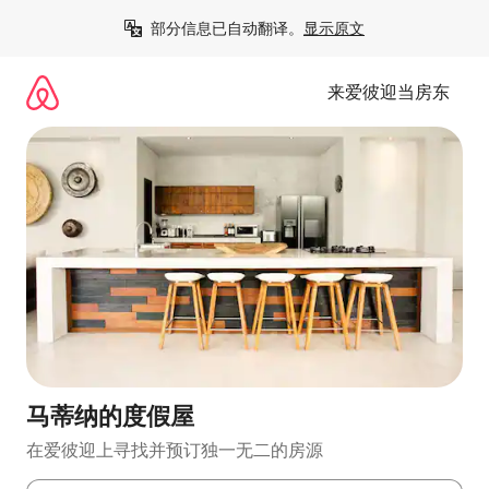
跳
部分信息已自动翻译。
显示原文
至
内
容
来爱彼迎当房东
马蒂纳的度假屋
在爱彼迎上寻找并预订独一无二的房源