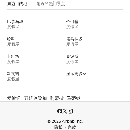
周边目的地
附近的热门景点
巴拿马城
圣何塞
度假屋
度假屋
哈科
塔马林多
度假屋
度假屋
卡维塔
克波斯
度假屋
度假屋
科瓦诺
显示更多
度假屋
爱彼迎
哥斯达黎加
利蒙省
马蒂纳
© 2026 Airbnb, Inc.
隐私
条款