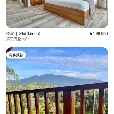
公寓 ｜ 利蒙(Limon)
平均评分 4.98
4.98 (59)
第三宠物犬种
房客推荐
房客推荐