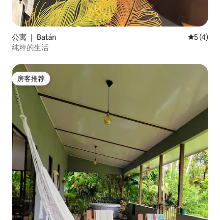
公寓 ｜ Batán
平均评分 
5 (4)
纯粹的生活
房客推荐
房客推荐