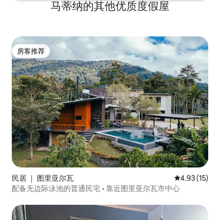
马蒂纳的其他优质度假屋
房客推荐
房客推荐
民居 ｜ 图里亚尔瓦
平均评分 4.9
4.93 (15)
配备无边际泳池的普通民宅 • 靠近图里亚尔瓦市中心