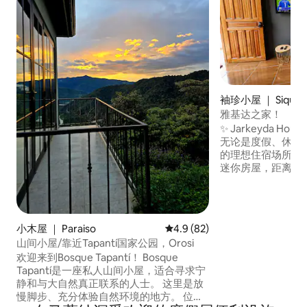
袖珍小屋 ｜ Siquirr
雅基达之家！
✨ Jarkeyda Hous
无论是度假、休闲
的理想住宿场所。 享受舒适、设备齐全的
迷你房屋，距离Siq
程，可轻松抵达加
🏡 2间卧室，都装有空
有线电视的智能电视 
适的露台，适合放松
小木屋 ｜ Paraiso
平均评分 4.9 分（满分 5 分），
4.9 (82)
置便利
山间小屋/靠近Tapantí国家公园，Orosi
欢迎来到Bosque Tapantí！ Bosque
Tapantí是一座私人山间小屋，适合寻求宁
静和与大自然真正联系的人士。 这里是放
慢脚步、充分体验自然环境的地方。 位于