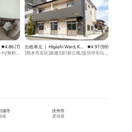
平均评分 4.86 分（满分 5 分），共 7 条评价
4.86 (7)
出租单元 ｜ Higashi Ward, Ku
平均评分 4.97 分（满分
4.97 (59)
mamoto
Fi/無料P
[熊本市东区]新建2室1厨公寓/提供停车位/
距熊本电车「健くん町站」步行6分钟/家
庭……
归浦市
庆州市
假屋
度假屋