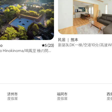
 5 分），共 43 条评价
民居 ｜ 熊本
新築3LDK一棟/空港10分/高速Wi-
so
平均评分 5 分（满分 5 分），共 23 条评价
5 (23)
２台/最大７名
do Hinokinoma/鳴鳳堂 檜の間』
化と自然に浸る宿泊体験－
济州市
福冈市
西
度假屋
度假屋
度