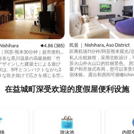
5 分），共 140 条评价
民居 ｜ Nishihara, Aso District
ishihara
平均评分 4.86 分（满分 5 分），共 385 条评价
4.86 (385)
距离机场11分钟/阿苏熊本观光/
｜阿苏·熊本30分钟｜超市便利店
绝美景观大窗/音响影院体验/带
全｜原木别墅 OMOYA
私人出租旅馆，采用北欧设计，
有名な黒川温泉の高級旅館「竹
出租
苏火山外火山口的壮丽景色。 房
デザインした建築士による遊び
窗户和开放式布局，您可以享受
家は、9坪とコンパクトながら2
宿体验。 露台和房间可俯瞰Ichinomi。 您
きな吹き抜けで広さを感じる空
可能还想在大自然中享受咖啡馆
验，品尝Nespresso咖啡，搭
ションは ・熊本空港（車で約5
在益城町深受欢迎的度假屋便利设施
场的新鲜牛奶。 起居室配备BOSE音响系
阿蘇（車で約30分） ・熊本市
统。 您可以体验到类似影院的沉
市内（車で約40分） 阿蘇・南阿
和音乐体验。还有一架钢琴，让
のドライブにも便利で、観光拠
共度的时光更加特别。 ◾️ 权限 ✈️ 距离阿苏-
最適！ 南阿蘇の雄大な自然を抜
熊本机场约10分钟车程 🚙 距离Mas
穂峡へもアクセスできます。
Kumamoto交流道23分钟车程 
に入りに保存』すると次から探
大津站约16分钟车程 🚄 距离熊
 充実したキッチン・
钟车程 距离熊本（Kumamoto）和阿苏
あるリビング・テラスが自慢で
络
游泳池
内部