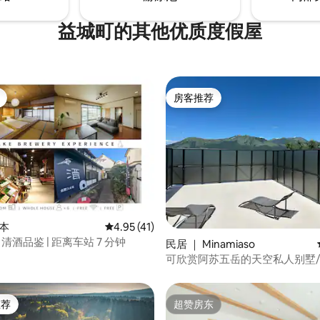
（Aso）市也约45分钟路程，
まで。 隣にある【HANARE】と
下榻之处。 开车5分钟即可到达
用することで最大6名まで対応可
益城町的其他优质度假屋
站，开车10分钟即可到达Ichino
（从房源可以看到）、高尔夫球
www.airbnb.jp/rooms/1308584570119452105
新鲜农产品的市场，因此您可以
ッチンが完備されているので、
观光、运动和用餐。 请享受独一无二的住
ち込んでの調理がおすすめ。 す
宿体验，被大自然、美妙的声音
あるふるさと市場（フードマー
房客推荐
空间所环绕。
では野菜・果物・肉・魚など地
房客推荐
を中心に仕入れることができま
カップル、お友人同士 のご宿泊
すすめです
熊本
平均评分 4.95 分（满分 5 分），共 41 条评价
4.95 (41)
 清酒品鉴 | 距离车站 7 分钟
 5 分），共 72 条评价
民居 ｜ Minamiaso
可欣赏阿苏五岳的天空私人别墅
用具、柴火炉
推荐
超赞房东
客推荐」
超赞房东