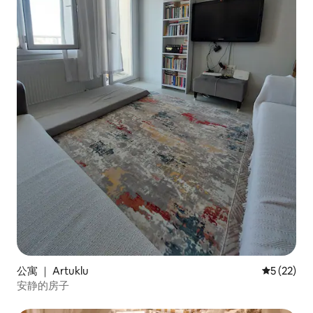
公寓 ｜ Artuklu
平均评分 5
5 (22)
安静的房子