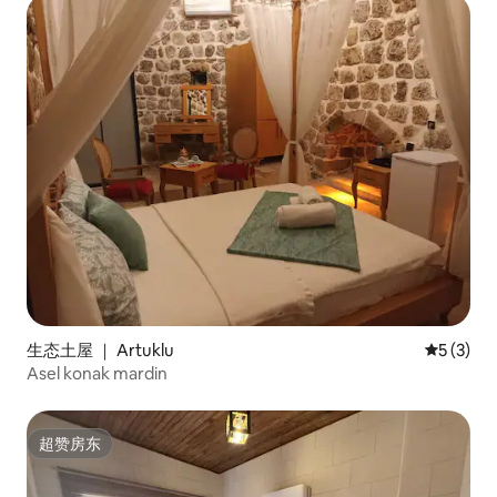
生态土屋 ｜ Artuklu
平均评分 
5 (3)
Asel konak mardin
超赞房东
超赞房东