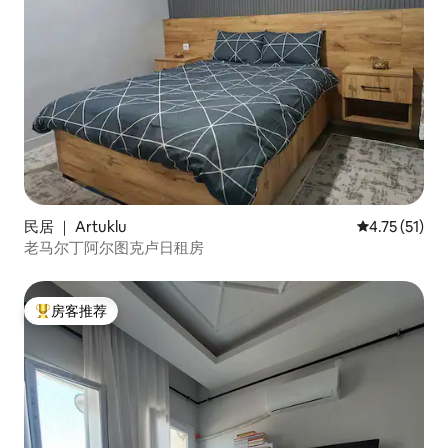
民居 ｜ Artuklu
平均评分 4.7
4.75 (51)
老马尔丁阿尔图克卢日租房
房客推荐
热门「房客推荐」