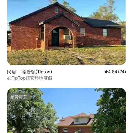
民居 ｜ 蒂普顿(Tipton)
平均评分 4.84
4.84 (74)
在TipTop镇安静地度假
超赞房东
超赞房东