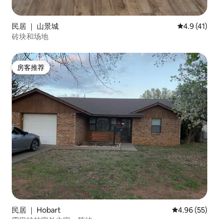
民居 ｜ 山景城
平均评分 4.
4.9 (41)
砖块和场地
房客推荐
房客推荐
民居 ｜ Hobart
平均评分 4.96
4.96 (55)