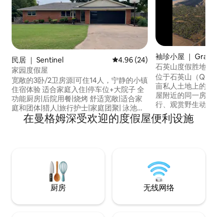
袖珍小屋 ｜ Granit
民居 ｜ Sentinel
平均评分 4.96 分（满分 5 分），
4.96 (24)
石英山度假胜地
家园度假屋
位于石英山（Quartz
宽敞的3卧/2卫房源|可住14人，宁静的小镇
亩私人土地上的一卧室小屋
住宿体验 适合家庭入住|停车位+大院子 全
屋附近的同一房源内。 步行即
功能厨房|后院用餐|烧烤 舒适宽敞|适合家
行、观赏野生动物、
庭和团体|猎人|旅行护士|家庭团聚| 泳池
平方英尺，有两张
在曼格姆深受欢迎的度假屋便利设施
（8月后关闭） 距离克林顿的幸运星赌场
床。 厨房设施齐全，配有公寓大小的冰
（Lucky Star Casino）40分钟车程 距离克
箱。带淋浴的卫生
林顿水上动物园室内公园33分钟车程 距离
气允许时可以使用
石英山州立旅馆30分钟车程 距离福斯州立
的智能电视。 任何情况下，小屋内不得超
公园27分钟车程 距离Elk Creek Kiowa赌
过4人。 额外宠
场-霍巴特17分钟车程
厨房
无线网络