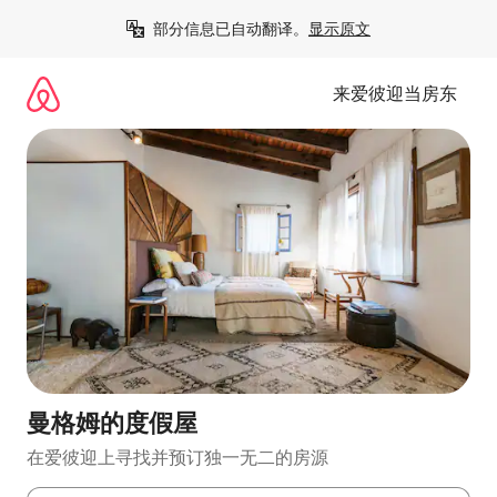
跳
部分信息已自动翻译。
显示原文
至
内
容
来爱彼迎当房东
曼格姆的度假屋
在爱彼迎上寻找并预订独一无二的房源