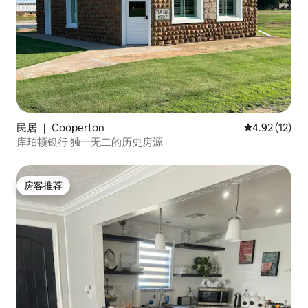
民居 ｜ Cooperton
平均评分 4.9
4.92 (12)
库珀顿银行 独一无二的历史房源
房客推荐
房客推荐