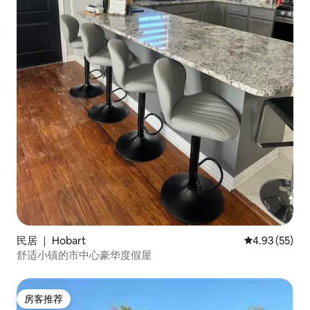
民居 ｜ Hobart
平均评分 4.9
4.93 (55)
舒适小镇的市中心豪华度假屋
房客推荐
房客推荐