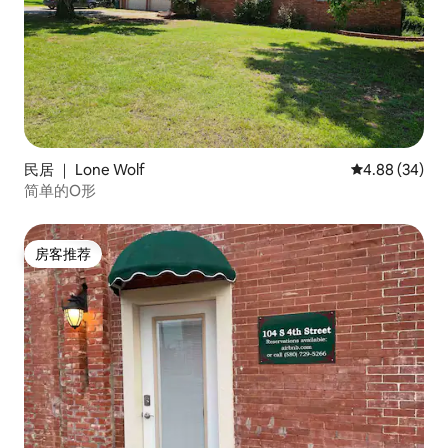
民居 ｜ Lone Wolf
平均评分 4.88
4.88 (34)
简单的O形
房客推荐
房客推荐