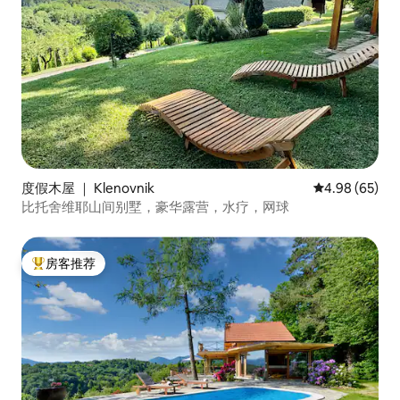
度假木屋 ｜ Klenovnik
平均评分 4.98
4.98 (65)
比托舍维耶山间别墅，豪华露营，水疗，网球
房客推荐
热门「房客推荐」