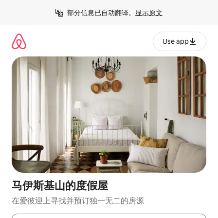
跳
部分信息已自动翻译。
显示原文
至
内
容
Use app
马伊斯基山的度假屋
在爱彼迎上寻找并预订独一无二的房源