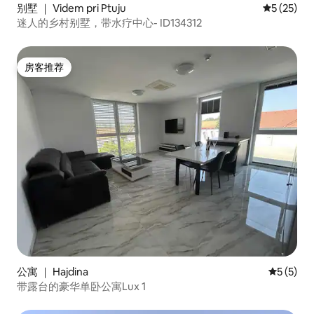
别墅 ｜ Videm pri Ptuju
平均评分 5
5 (25)
迷人的乡村别墅，带水疗中心- ID134312
房客推荐
房客推荐
公寓 ｜ Hajdina
平均评分 
5 (5)
带露台的豪华单卧公寓Lux 1