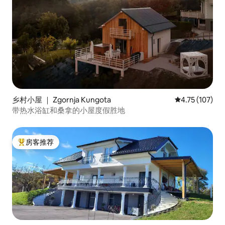
乡村小屋 ｜ Zgornja Kungota
平均评分 4.75
4.75 (107)
带热水浴缸和桑拿的小屋度假胜地
房客推荐
热门「房客推荐」