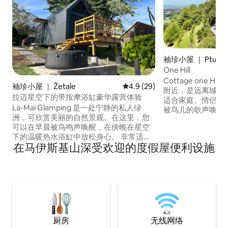
袖珍小屋 ｜ Ptujska
One Hill
Cottage one HIL
袖珍小屋 ｜ Žetale
平均评分 4.9 分（满分 5 分），
4.9 (29)
附近，是远离城市
拉迈星空下的带按摩浴缸豪华露营体验
适合家庭、情侣或朋友入住
La-Mai Glamping 是一处宁静的私人绿
被鸟儿的歌声唤醒
洲，可欣赏美丽的自然景观。在这里，您
赏美景，一边喝一
可以在早晨被鸟鸣声唤醒，在傍晚在星空
区有徒步和自行车
下的温暖热水浴缸中放松身心。 非常适合
附近有温泉水疗中
在马伊斯基山深受欢迎的度假屋便利设施
两人入住，享受浪漫假期，或远离日常压
殿。 来到哈洛兹
力。 期待您的到来： - 带景观的私人按摩
的空气和简单的乡
浴缸 - 可在露台上欣赏夜间日落美景 - 舒适
的小木屋，氛围“温馨” - 完全的宁静和隐私
房客给我们的评分为 4.86，因为房源干净
整洁、景观优美、环境宁静。
厨房
无线网络