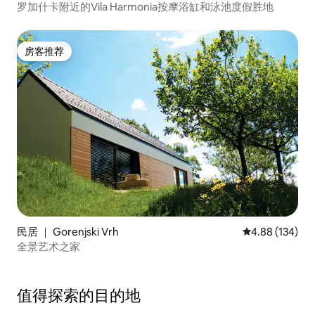
罗加什卡附近的Vila Harmonia按摩浴缸和泳池度假胜地
房客推荐
房客推荐
民居 ｜ Gorenjski Vrh
平均评分 4.88
4.88 (134)
全景艺术之家
值得探索的目的地