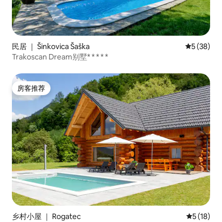
民居 ｜ Šinkovica Šaška
平均评分 5
5 (38)
Trakoscan Dream别墅* * * * *
房客推荐
房客推荐
乡村小屋 ｜ Rogatec
平均评分 5
5 (18)