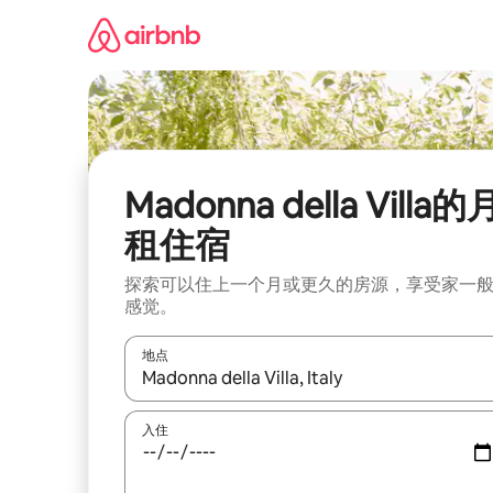
跳
至
内
容
Madonna della Villa的
租住宿
探索可以住上一个月或更久的房源，享受家一
感觉。
地点
如有搜索结果，请使用上下方向键查看，或通过点
入住