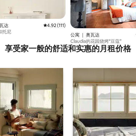
奥瓦达
平均评分 4.92 分（满分 5 分），共 111 条评价
4.92 (111)
和托尼
 5 分），共 31 条评价
公寓 ｜ 奥瓦达
Claudia的花园烧烤“豆蔻”
享受家一般的舒适和实惠的月租价格