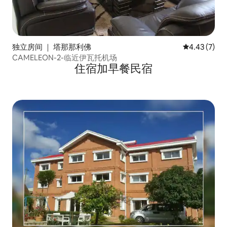
独立房间 ｜ 塔那那利佛
平均评分 4.4
4.43 (7)
CAMELEON-2-临近伊瓦托机场
住宿加早餐民宿