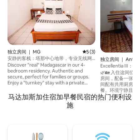
独立房间 ｜ MG
平均评分 5 分（满分 5 分）
5 (3)
安静的客栈：塔那中心地带，专业无线网
独立房间 ｜ Antsir
络 マダガスカル宿
Discover "real" Madagascar in our 4-
Excellentia I
bedroom residency. Authentic and
🌿🏡 入住这间
secure, perfect for families or groups.
房间，配备一张双
Enjoy a "turnkey" stay with a private
间配有共用厨房和
cook, free breakfast, WiFi, and private
餐。环境宁静且安全。 适合1人
parking. Close to the center and
马达加斯加住宿加早餐民宿的热门便利设
住。 ✨ 设施： - 1张双人床 + 🛏️ - 无线网络
landmarks, relax on our private terrace.
📶 - Soatrans和Cotisse公交车站（步行10
施
Experience the local vibe and share
分钟）🚕 - 步行6分钟即可到达超市 🛍️ 非
unique moments with other travelers.
常适合游客或商务旅
The perfect start for a friendly, human
adventure off the beaten path with total
comfort!