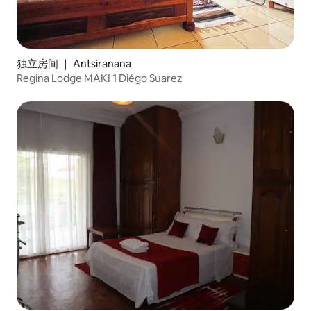
独立房间 ｜ Antsiranana
Regina Lodge MAKI 1 Diégo Suarez