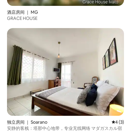
酒店房间 ｜ MG
GRACE HOUSE
独立房间 ｜ Soarano
平均评分 
4 (3)
安静的客栈：塔那中心地带，专业无线网络 マダガスカル宿