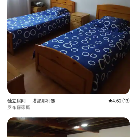
独立房间 ｜ 塔那那利佛
平均评分 4.6
4.62 (13)
罗布森家庭