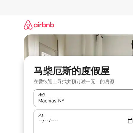
跳
至
内
容
马柴厄斯的度假屋
在爱彼迎上寻找并预订独一无二的房源
地点
如有搜索结果，请使用上下方向键查看，或通过点
入住