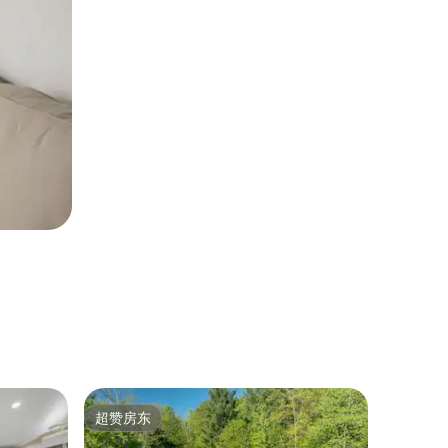
民居 ｜ Gre
超赞房东
房客
超赞房东
热门「
乡村小屋