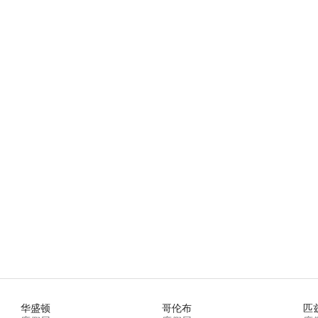
 5 分），共 82 条评价
华盛顿
哥伦布
匹