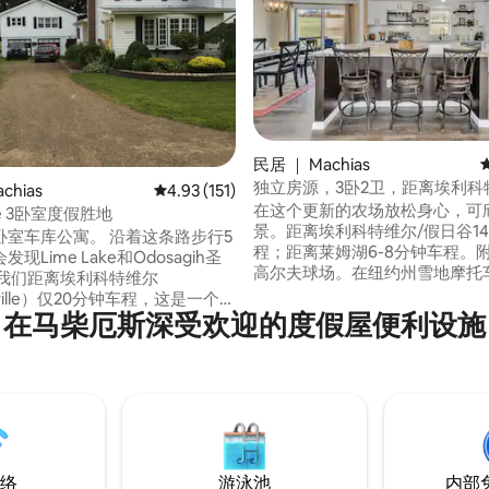
民居 ｜ Machias
独立房源，3卧2卫，距离埃利科
5 分），共 330 条评价
chias
平均评分 4.93 分（满分 5 分），共 151 条评价
4.93 (151)
几分钟车程
在这个更新的农场放松身心，可
ake 3卧室度假胜地
景。距离埃利科特维尔/假日谷14
卧室车库公寓。 沿着这条路步行5
程；距离莱姆湖6-8分钟车程。
现Lime Lake和Odosagih圣
高尔夫球场。在纽约州雪地摩托
角处。来滑雪/滑雪板，参观天
ottville）仅20分钟车程，这是一个迷
坐山地过山车，划船，或者只是远
在马柴厄斯深受欢迎的度假屋便利设施
假小镇，是假日谷（Holiday
这里就是您的理想选择。每间卧
）和霍利蒙特（Holimont）的所在
无线网络、电视、葡萄酒冰箱和
果您想玩雪地摩托、徒步旅行或山
箱。可容纳8位房客，配有沙发
，纽约州立公园、芬格湖步道、
前后露台，烧烤架。储备充足/
、莱奇沃思和阿勒格尼州立公园
让您放松身心。
车影院
仅5英里。
络
游泳池
内部