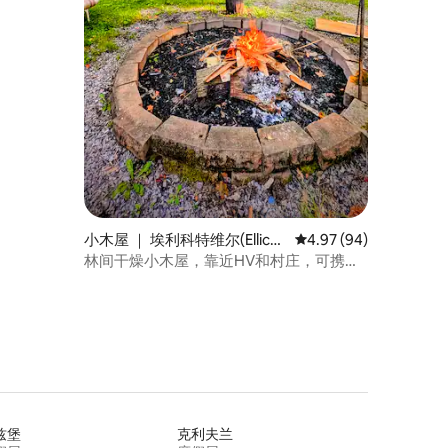
小木屋 ｜ 埃利科特维尔(Ellicot
平均评分 4.97 分（满分
4.97 (94)
tville)
林间干燥小木屋，靠近HV和村庄，可携带
宠物
兹堡
克利夫兰