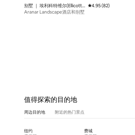
别墅 ｜ 埃利科特维尔(Ellicottvi
平均评分 4.95 分（满分
4.95 (82)
lle)
Aranar Landscape酒店和别墅
值得探索的目的地
周边目的地
附近的热门景点
纽约
费城