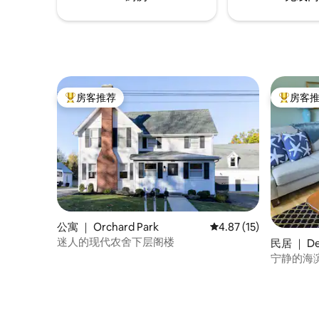
房客推荐
房客
热门「房客推荐」
热门「房
公寓 ｜ Orchard Park
平均评分 4.87 分（满分
4.87 (15)
迷人的现代农舍下层阁楼
民居 ｜ De
宁静的海