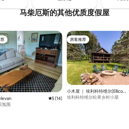
马柴厄斯的其他优质度假屋
推荐
房客推荐
客推荐」
房客推荐
小木屋 ｜ 埃利科特维尔(Ellicott
 5 分），共 15 条评价
ville)
埃利科特维尔松果乡村小屋
levan
平均评分 5 分（满分 5 分），共 14 条评价
5 (14)
滨氛围