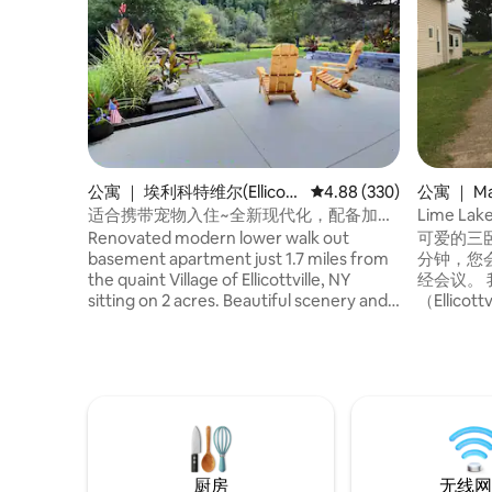
公寓 ｜ 埃利科特维尔(Ellicott
平均评分 4.88 分（满分 
4.88 (330)
公寓 ｜ Ma
ville)
适合携带宠物入住~全新现代化，配备加大
Lime L
双人床
Renovated modern lower walk out
可爱的三
basement apartment just 1.7 miles from
分钟，您会发
the quaint Village of Ellicottville, NY
经会议。 我们距离埃利科特维尔
sitting on 2 acres. Beautiful scenery and a
（Ellic
fun town to shop, golf, hike or relax by
人的全年度
fire pit!! Apt. includes 1 bedroom (king
Valley
bed), Living room w/ sofa (1 queen pull
地。 如
out), 1 full bath, large full kitchen, washer
地自行车
& dryer and Weber gas grill. Beautiful
雕塑公园
views!! *PETS considered please inquire..
都在附近。 体验经典，Delevan汽
*Please heart our listing to save and
距离这里
reference later.
厨房
无线网