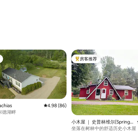
房客推荐
热门「房客推荐」
chias
平均评分 4.98 分（满分 5 分），共 86 条评价
4.98 (86)
尔德湖畔
小木屋 ｜ 史普林维尔(Springvil
le)
坐落在树林中的舒适历史小木屋