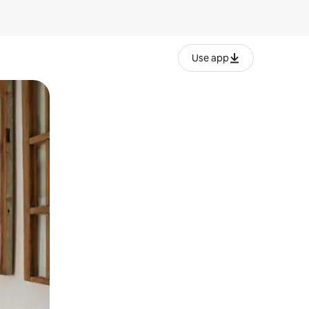
Use app