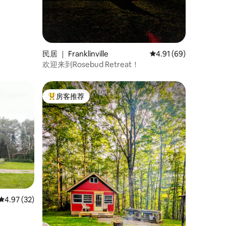
民居 ｜ Franklinville
平均评分 4.91 分（满分
4.91 (69)
欢迎来到Rosebud Retreat！
房客推荐
热门「房客推荐」
平均评分 4.97 分（满分 5 分），共 32 条评价
4.97 (32)