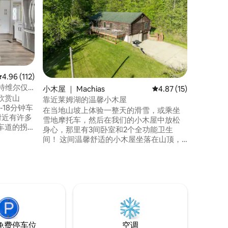
这间温馨
上，距离埃利
假日谷度假村
6英里，是
非常适合
放松的空
暖，在厨
享受睡眠
平均评分 4.96 分（满分 5 分），共 112 条评价
4.96 (112)
啡，而火
特维尔仅
小木屋 ｜ Machias
平均评分 4.87 分（满分
4.87 (15)
所
欣赏山
靠近莱姆湖的温馨小木屋
-18分钟车
在当地山坡上体验一整天的滑雪，或乘坐
附近有许多
雪地摩托车，然后在我们的小木屋中放松
车道的拐
身心，那里有3间卧室和2个全功能卫生
空公园，乘
间！ 这间温馨舒适的小木屋坐落在山顶，
离喧嚣--
可欣赏青柠湖的壮丽景色。 距离湖泊仅几
室均配备
步之遥，距离各种当地便利设施仅几分钟
饮料冰
路程！ -非常适合家庭度假或情侣度假。 -
床。宽敞的
无钥匙密码锁，方便您快速轻松自助入住 -
家具齐全，
ROKU智能电视 -在俯瞰青柠湖（ Lime
Lake ）的宽敞露台上放
免费停车位
空调