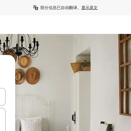
部分信息已自动翻译。
显示原文
击或滑动手势浏览。