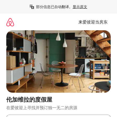
跳
部分信息已自动翻译。
显示原文
至
内
容
来爱彼迎当房东
伦加维拉的度假屋
在爱彼迎上寻找并预订独一无二的房源