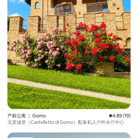
产权公寓 ｜ Gomo
平均评分 4.8
4.89 (19)
戈莫城堡（Castelletto di Gomo）配备私人户外水疗中心