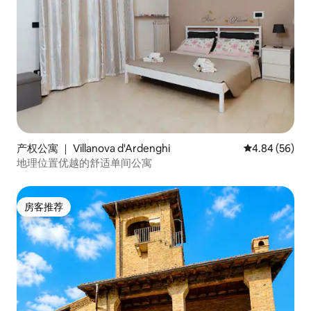
产权公寓 ｜ Villanova d'Ardenghi
平均评分 4.84
4.84 (56)
地理位置优越的舒适单间公寓
房客推荐
房客推荐