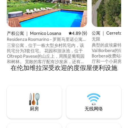
公寓 ｜ Cerreto di
产权公寓 ｜ Mornico Losana
平均评分 4.89 分（满分 5 分）
4.89 (9)
无限
Residenza Rosmarino - 罗斯马里诺公寓酒
店
典型的皮埃蒙特风格的
三室公寓，位于一栋大型乡村民宅内，该
Val Borbera的绿
民宅分为3套住宅。 花园和游泳池，位于
Borbera收费站
Oltrepò Pavese的山丘上，周围是葡萄园
厅和一个小厨房、
和树林。 宽敞的客厅配有沙发床，还有厨
在伦加维拉深受欢迎的度假屋便利设施
室、一间带双人床
房、双人卧室、双床卧室和带步入式淋浴
客厅内安置有一张沙
间的卫生间。 配备空调和各种舒适设施。
6000平方米的花园
私人停车场。 花园里有一个休闲区，配有
泳池不是独家的 可以使用Weber烧烤架 壁
游泳池、热水浴缸和带烧烤设施的室外用
盒
餐区。 这里是放松身心、散步和短途游
览，探索该地区的理想去处
厨房
无线网络