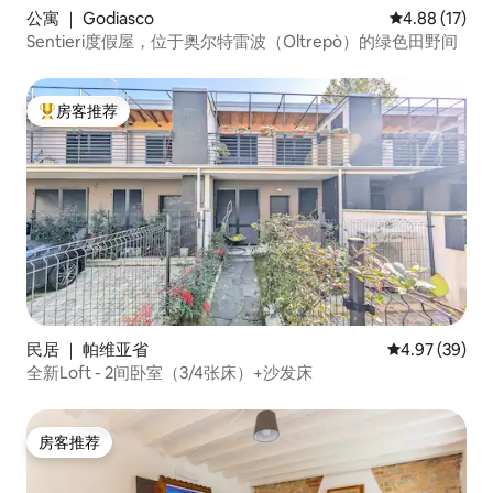
公寓 ｜ Godiasco
平均评分 4.8
4.88 (17)
Sentieri度假屋，位于奥尔特雷波（Oltrepò）的绿色田野间
房客推荐
热门「房客推荐」
民居 ｜ 帕维亚省
平均评分 4.97
4.97 (39)
全新Loft - 2间卧室（3/4张床）+沙发床
房客推荐
房客推荐