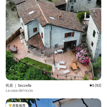
民居 ｜ Sezzella
平均评分 5
5 (92)
La casa del riccio
房客推荐