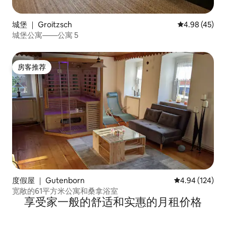
城堡 ｜ Groitzsch
平均评分 4.9
4.98 (45)
城堡公寓——公寓 5
房客推荐
房客推荐
度假屋 ｜ Gutenborn
平均评分 4.94
4.94 (124)
宽敞的61平方米公寓和桑拿浴室
享受家一般的舒适和实惠的月租价格