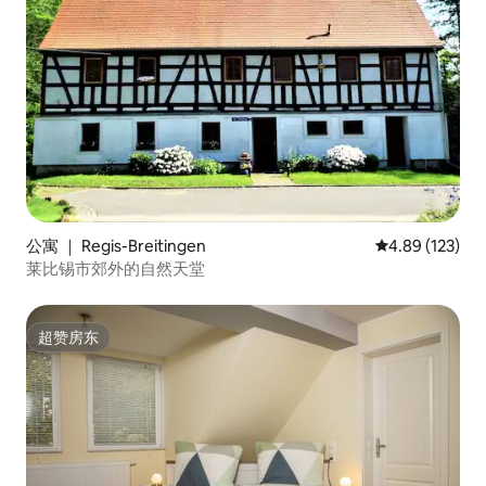
公寓 ｜ Regis-Breitingen
平均评分 4.89
4.89 (123)
莱比锡市郊外的自然天堂
超赞房东
超赞房东